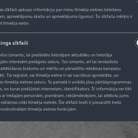
kas sīkfaili apkopo informāciju par mūsu tīmekļa vietnes lietošanu
m, apmeklējumu skaitu un apmeklējuma ilgumu). Šo sīkfailu mērķis ir
t tīmekļa vietni.
inga sīkfaili
ailus izmanto, lai piedāvātu lietotājam aktuālāku un lietotāja
jām interesēm pielāgotu saturu. Tos izmanto, arī lai ierobežotu
 attēlošanas biežumu un mērītu un pārvaldītu reklāmas kampaņu
āti. Tie reģistrē, vai tīmekļa vietne ir vai nav tikusi apmeklēta, un
o tīmekļa vietnes saturu. To pamatā ir unikāls jūsu pārlūkprogrammas
s, no kuras piekļūstat internetam, identifikators. Šī informācija var tikt
 ar trešajām personām, piemēram, reklāmdevējiem, lai attēlotu jums
reklāmas citās tīmekļa vietnēs. Šie sīkfaili bieži ir piesaistīti trešo
nodrošinātām tīmekļa vietnes funkcijām.