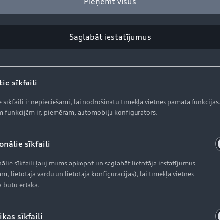
Pieņemt visus
Saglabāt iestatījumus
ie sīkfaili
e sīkfaili ir nepieciešami, lai nodrošinātu tīmekļa vietnes pamata funkcijas
 funkcijām ir, piemēram, automobiļu konfigurators.
nālie sīkfaili
ālie sīkfaili ļauj mums apkopot un saglabāt lietotāja iestatījumus
m, lietotāja vārdu un lietotāja konfigurācijas), lai tīmekļa vietnes
a būtu ērtāka.
ikas sīkfaili