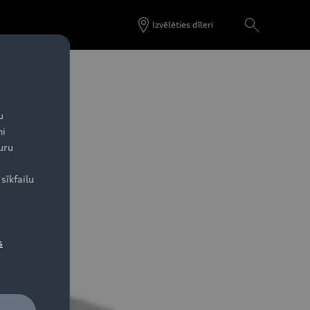
Izvēlēties dīleri
u
ni
uru
sīkfailu
s