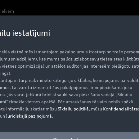
niekiem
ailu iestatījumi
mekļa vietnē mēs izmantojam pakalpojumus (tostarp no trešo person
jumu sniedzējiem), kas mums palīdz uzlabot savu tiešsaistes klātbūt
 vietnes optimizācija) un attēlot auditorijas interesēm pielāgotu sat
ings).
antojam turpmāk minēto kategoriju sīkfailus, ko iespējams pārvaldīt 
jumos. Lai varētu izmantot šos pakalpojumus, ir nepieciešama jūsu
na. Jūs varat jebkurā brīdī atsaukt savu piekrišanu sadaļā „Sīkfailu
jumi” tīmekļa vietnes apakšā. Pēc atsaukšanas tā vairs nebūs spēkā.
ētu informāciju skatiet mūsu
Sīkfailu politikā
, mūsu
Konfidencialitāte
un
Juridiskajā paziņojumā
.