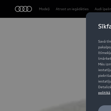
Audi
Modeļi
Atrast un iegādāties
Audi īpaš
Sīkf
Savā tī
pakalpo
(tīmekļa
(mārket
Mēs izm
iestatī
piekriša
iestatī
Detaliz
politikā