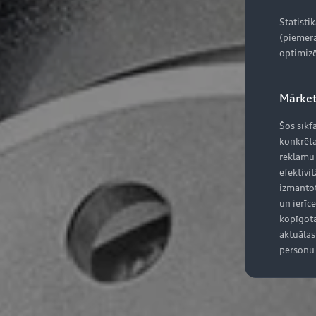
Statisti
(piemēra
optimizē
Mārket
Šos sīkf
konkrēta
reklāmu
efektivit
izmantot
un ierīce
kopīgota
aktuālas 
personu 