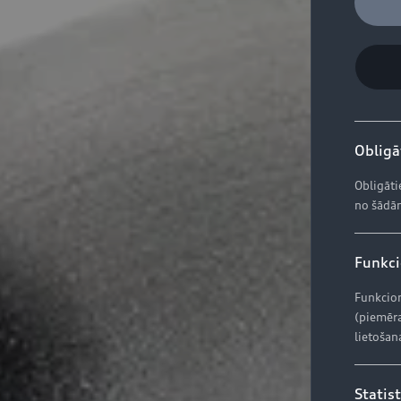
Obligāt
Obligāti
no šādām
Funkcio
Funkcion
(piemēra
lietošan
Statist