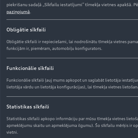
piekrišanu sadaļā „Sīkfailu iestatījumi” tīmekļa vietnes apakšā. 
paziņojumā
.
Obligātie sīkfaili
Obligātie sīkfaili ir nepieciešami, lai nodrošinātu tīmekļa vietnes pam
funkcijām ir, piemēram, automobiļu konfigurators.
Funkcionālie sīkfaili
Drošības spilvenu 
Funkcionālie sīkfaili ļauj mums apkopot un saglabāt lietotāja iestatī
lietotāja vārdu un lietotāja konfigurācijas), lai tīmekļa vietnes lietoša
atsaukums
Dzīvības apdraudējums bojātu drošības 
Statistikas sīkfaili
spilvenu dēļ  

Statistikas sīkfaili apkopo informāciju par mūsu tīmekļa vietnes liet
apmeklējumu skaitu un apmeklējuma ilgumu). Šo sīkfailu mērķis ir op
Takata drošības spilvenu globālais 
vietni.
atsaukums attiecas uz daudzu 