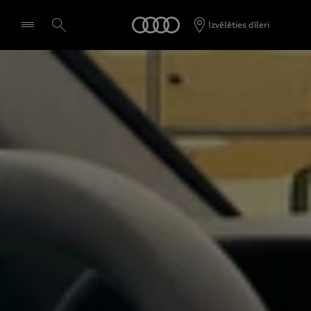
Audi
Izvēlēties dīleri