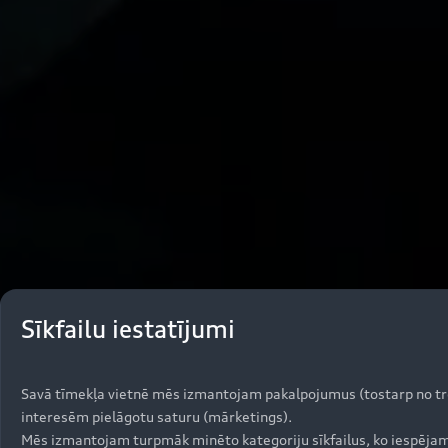
Sīkfailu iestatījumi
Savā tīmekļa vietnē mēs izmantojam pakalpojumus (tostarp no treš
interesēm pielāgotu saturu (mārketings).
Mēs izmantojam turpmāk minēto kategoriju sīkfailus, ko iespējams 