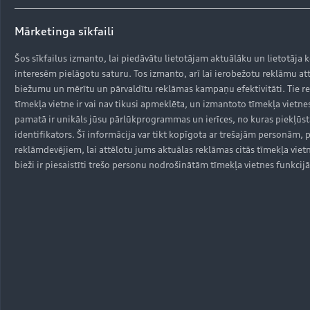
autoražotāju, tostarp Audi, modeļiem. 
Tāpēc pastāv iespēja, ka jūsu automobilī 
Mārketinga sīkfaili
uzstādītais bojātais drošības spilvens var 
Šos sīkfailus izmanto, lai piedāvātu lietotājam aktuālāku un lietotāja
radīt būtisku risku jums un pasažieriem. 
interesēm pielāgotu saturu. Tos izmanto, arī lai ierobežotu reklāmu at
Šeit jūs varat saņemt detalizētu 
biežumu un mērītu un pārvaldītu reklāmas kampaņu efektivitāti. Tie reģ
informāciju un noskaidrot, vai tas 
tīmekļa vietne ir vai nav tikusi apmeklēta, un izmantoto tīmekļa vietne
attiecas arī uz jūsu auto. Lai noskaidrotu, 
pamatā ir unikāls jūsu pārlūkprogrammas un ierīces, no kuras piekļūst
vai tas attiecas uz jūsu automobili, 
identifikators. Šī informācija var tikt kopīgota ar trešajām personām,
ievadiet VIN numuru šeit. Svarīgi! 
reklāmdevējiem, lai attēlotu jums aktuālas reklāmas citās tīmekļa vietnē
Transportlīdzekļu saraksts tiek regulāri 
bieži ir piesaistīti trešo personu nodrošinātām tīmekļa vietnes funkcij
papildināts, balstoties uz mūsu datiem 
par ietekmētajiem transportlīdzekļiem. 
Tāpēc aicinām periodiski pārbaudīt, vai ir 
ietekmēts jūsu automobilis.               