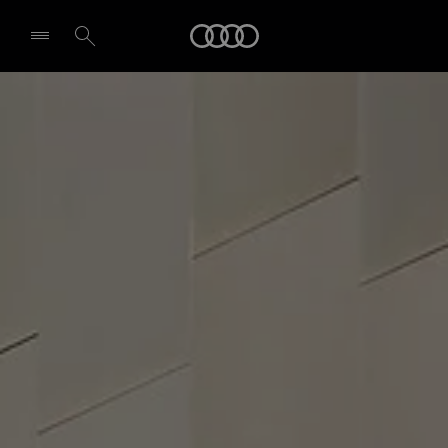
Audi
Izvēlēties dīleri