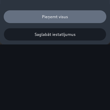
Pieņemt visus
Jaunie Audi Q8 e-tron 
modeļi
Saglabāt iestatījumus
Elektrificējoši no pirmā skatiena
Elektrisks. Un
apbrīnojamu detaļu
pilns.
Pilnībā elektriskais Audi e-tron ir izpildījis savu
pioniera misiju. Tagad ir pienācis laiks tam kļūt
par daļu no pārējo Audi modeļu nosaukumiem,