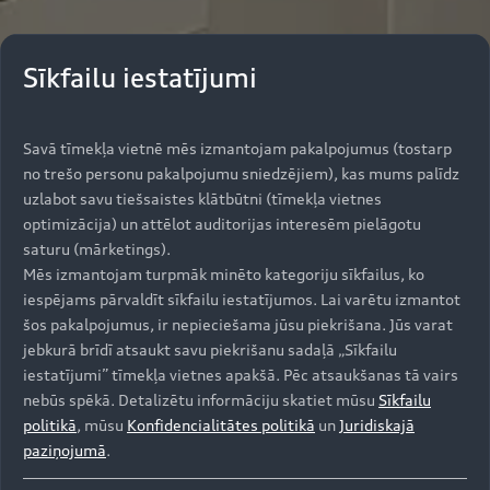
Sīkfailu iestatījumi
Savā tīmekļa vietnē mēs izmantojam pakalpojumus (tostarp
no trešo personu pakalpojumu sniedzējiem), kas mums palīdz
uzlabot savu tiešsaistes klātbūtni (tīmekļa vietnes
optimizācija) un attēlot auditorijas interesēm pielāgotu
saturu (mārketings).
Mēs izmantojam turpmāk minēto kategoriju sīkfailus, ko
iespējams pārvaldīt sīkfailu iestatījumos. Lai varētu izmantot
šos pakalpojumus, ir nepieciešama jūsu piekrišana. Jūs varat
jebkurā brīdī atsaukt savu piekrišanu sadaļā „Sīkfailu
iestatījumi” tīmekļa vietnes apakšā. Pēc atsaukšanas tā vairs
nebūs spēkā. Detalizētu informāciju skatiet mūsu
Sīkfailu
politikā
, mūsu
Konfidencialitātes politikā
un
Juridiskajā
paziņojumā
.