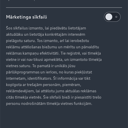
Mārketinga sīkfaili
Šos sīkfailus izmanto, lai piedāvātu lietotājam
aktuālāku un lietotāja konkrētajām interesēm
pielāgotu saturu. Tos izmanto, arī lai ierobežotu
reklāmu attēlošanas biežumu un mērītu un pārvaldītu
reklāmas kampaņu efektivitāti. Tie reģistrē, vai tīmekļa
vietne ir vai nav tikusi apmeklēta, un izmantoto tīmekļa
vietnes saturu. To pamatā ir unikāls jūsu
pārlūkprogrammas un ierīces, no kuras piekļūstat
internetam, identifikators. Šī informācija var tikt
kopīgota ar trešajām personām, piemēram,
reklāmdevējiem, lai attēlotu jums aktuālas reklāmas
citās tīmekļa vietnēs. Šie sīkfaili bieži ir piesaistīti trešo
personu nodrošinātām tīmekļa vietnes funkcijām.