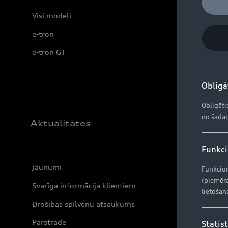
Visi modeļi
e-tron
e-tron GT
Obligāt
Obligāti
no šādām
Aktualitātes
Funkcio
Jaunumi
Funkcion
(piemēra
Svarīga informācija klientiem
lietošan
Drošības spilvenu atsaukums
Pārstrāde
Statist