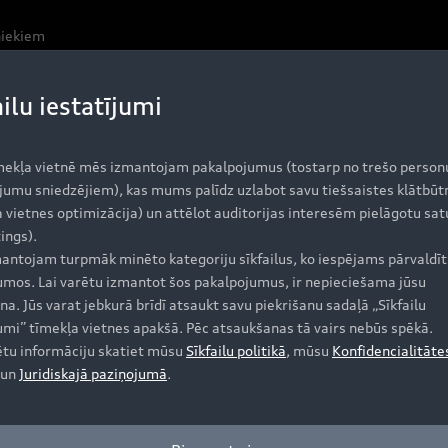
niekiem
ailu iestatījumi
n serviss, ieskaitot attāli
mekļa vietnē mēs izmantojam pakalpojumus (tostarp no trešo person
jumu sniedzējiem), kas mums palīdz uzlabot savu tiešsaistes klātbūt
 vietnes optimizācija) un attēlot auditorijas interesēm pielāgotu sat
as sajūtu brauciena laikā. Pateicoties myAudi lietotnei, 
ings).
antojam turpmāk minēto kategoriju sīkfailus, ko iespējams pārvaldīt 
jumos. Lai varētu izmantot šos pakalpojumus, ir nepieciešama jūsu
na. Jūs varat jebkurā brīdī atsaukt savu piekrišanu sadaļā „Sīkfailu
jumi” tīmekļa vietnes apakšā. Pēc atsaukšanas tā vairs nebūs spēkā.
ētu informāciju skatiet mūsu
Sīkfailu politikā
, mūsu
Konfidencialitāte
un
Juridiskajā paziņojumā
.
Iegādāties Audi
A