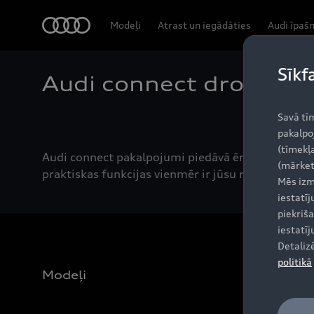
Audi
Modeļi
Atrast un iegādāties
Audi īpaš
Sīkf
Audi connect drošība u
Savā tī
pakalpo
(tīmekļa
Audi connect pakalpojumi piedāvā ērtību un drošīb
(mārket
praktiskas funkcijas vienmēr ir jūsu rīcībā.
Mēs izm
iestatī
piekriša
iestatī
Detaliz
politikā
Modeļi