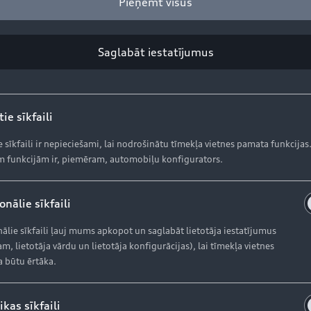
Pieņemt visus
Aktuālie piedāvājumi
S
Krājuma automobiļi
Ak
Saglabāt iestatījumus
Lietoti automobiļi
Or
Audi Līzings
Or
ie sīkfaili
Ga
e sīkfaili ir nepieciešami, lai nodrošinātu tīmekļa vietnes pamata funkcijas
 funkcijām ir, piemēram, automobiļu konfigurators.
AUDI AG
K
nālie sīkfaili
Dī
Par kompāniju (ENG)
In
ālie sīkfaili ļauj mums apkopot un saglabāt lietotāja iestatījumus
m, lietotāja vārdu un lietotāja konfigurācijas), lai tīmekļa vietnes
Ražošanas vietas (ENG)
a būtu ērtāka.
Vēsture (ENG)
ikas sīkfaili