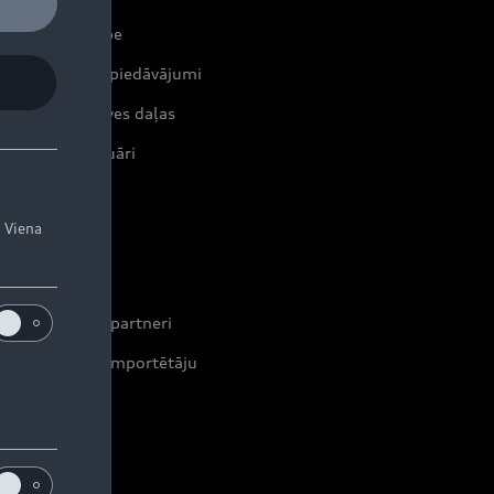
erviss un apkope
tuālie servisa piedāvājumi
iģinālās rezerves daļas
iģinālie aksesuāri
rantijas
. Viena
ontakti
leri un servisa partneri
formācija par importētāju