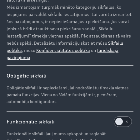
Mēs izmantojam turpmāk minēto kategoriju sīkfailus, ko
Modeļi
iespējams pārvaldīt sīkfailu iestatījumos. Lai varētu izmantot
šos pakalpojumus, ir nepieciešama jūsu piekrišana. Jūs varat
jebkurā brīdī atsaukt savu piekrišanu sadaļā „Sīkfailu
Iegādāties Audi
iestatījumi” tīmekļa vietnes apakšā. Pēc atsaukšanas tā vairs
Visi modeļi
nebūs spēkā. Detalizētu informāciju skatiet mūsu
Sīkfailu
Audi serviss
politikā
, mūsu
Konfidencialitātes politikā
un
Juridiskajā
e-tron
paziņojumā
.
Aktuālie piedāvājumi
e-tron GT
Aktualitātes
Krājuma automobiļi
Obligātie sīkfaili
Serviss un apkope
Lietoti automobiļi
AUDI AG
Obligātie sīkfaili ir nepieciešami, lai nodrošinātu tīmekļa vietnes
Aktuālie servisa piedāvājumi
Jaunumi
pamata funkcijas. Viena no šādām funkcijām ir, piemēram,
Audi Līzings
Oriģinālās rezerves daļas
Kontakti
automobiļu konfigurators.
Svarīga informācija klientiem
Par kompāniju (ENG)
Oriģinālie aksesuāri
Drošības spilvenu atsaukums
Funkcionālie sīkfaili
Dīleri un servisa partneri
Ražošanas vietas (ENG)
Garantijas
Pārstrāde
Funkcionālie sīkfaili ļauj mums apkopot un saglabāt
Informācija par importētāju
Vēsture (ENG)