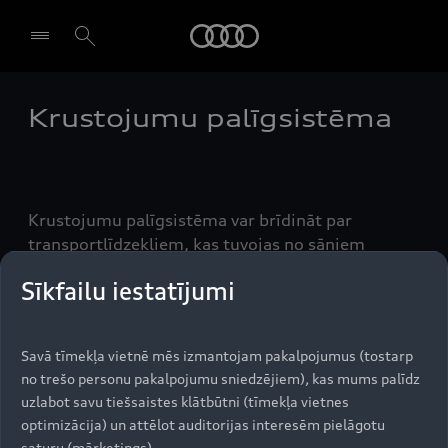
Audi
Krustojumu palīgsistēma
Izvēlēties dīleri
Krustojumu palīgsistēma var brīdināt par
transportlīdzekļiem, kas tuvojas no sāniem
sarežģītos krustojumos. Lai to nodrošinātu,
Sīkfailu iestatījumi
priekšā un aizmugurē uzstādīti radara sensori
konstatē priekšmetus, bet 360 grādu kameras
skenē automobiļa apkārtni.
Savā tīmekļa vietnē mēs izmantojam pakalpojumus (tostarp
no trešo personu pakalpojumu sniedzējiem), kas mums palīdz
uzlabot savu tiešsaistes klātbūtni (tīmekļa vietnes
optimizācija) un attēlot auditorijas interesēm pielāgotu
Uz augšu
saturu (mārketings).