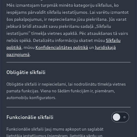
Modeļi
Mēs izmantojam turpmāk minēto kategoriju sīkfailus, ko
iespējams pārvaldīt sīkfailu iestatījumos. Lai varētu izmantot
šos pakalpojumus, ir nepieciešama jūsu piekrišana. Jūs varat
Iegādāties Audi
jebkurā brīdī atsaukt savu piekrišanu sadaļā „Sīkfailu
Visi modeļi
iestatījumi” tīmekļa vietnes apakšā. Pēc atsaukšanas tā vairs
Audi serviss
nebūs spēkā. Detalizētu informāciju skatiet mūsu
Sīkfailu
e-tron
politikā
, mūsu
Konfidencialitātes politikā
un
Juridiskajā
Aktuālie piedāvājumi
paziņojumā
.
e-tron GT
Aktualitātes
Krājuma automobiļi
Serviss un apkope
Obligātie sīkfaili
Lietoti automobiļi
AUDI AG
Aktuālie servisa piedāvājumi
Obligātie sīkfaili ir nepieciešami, lai nodrošinātu tīmekļa vietnes
Jaunumi
Audi Līzings
pamata funkcijas. Viena no šādām funkcijām ir, piemēram,
Oriģinālās rezerves daļas
Kontakti
Svarīga informācija klientiem
automobiļu konfigurators.
Par kompāniju (ENG)
Oriģinālie aksesuāri
Drošības spilvenu atsaukums
Dīleri un servisa partneri
Ražošanas vietas (ENG)
Garantijas
Funkcionālie sīkfaili
Pārstrāde
Informācija par importētāju
Vēsture (ENG)
Funkcionālie sīkfaili ļauj mums apkopot un saglabāt
Jaunais ES riepu marķējums
lietotāja iestatījumus (piemēram, lietotāja vārdu un