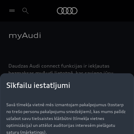
Audi
myAudi
Izvēlēties dīleri
Daudzas Audi connect funkcijas ir iekļautas
bezmaksas myAudi lietotnē, kas savieno jūsu
viedtālruni ar jūsu automobili. To var izmantot,
Sīkfailu iestatījumi
piemēram, navigācijas maršrutu pārsūtīšanai uz
MMI sistēmu un mūzikas straumēšanai.
Savā tīmekļa vietnē mēs izmantojam pakalpojumus (tostarp
no trešo personu pakalpojumu sniedzējiem), kas mums palīdz
uzlabot savu tiešsaistes klātbūtni (tīmekļa vietnes
Uz augšu
optimizācija) un attēlot auditorijas interesēm pielāgotu
saturu (mārketings).