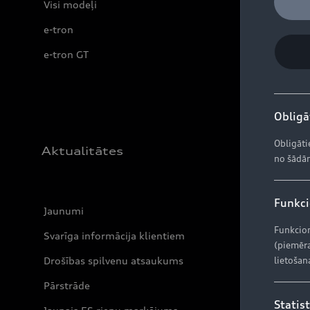
Visi modeļi
e-tron
e-tron GT
Obligāt
Obligāti
Aktualitātes
no šādām
Funkcio
Jaunumi
Funkcion
Svarīga informācija klientiem
(piemēra
Drošības spilvenu atsaukums
lietošan
Pārstrāde
Statist