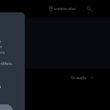
Izvēlēties dīleri
u
ni
uru
sīkfailu
Uz augšu
s
udi serviss