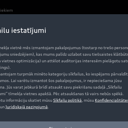
niekiem
ailu iestatījumi
mekļa vietnē mēs izmantojam pakalpojumus (tostarp no trešo person
jumu sniedzējiem), kas mums palīdz uzlabot savu tiešsaistes klātbūt
 vietnes optimizācija) un attēlot auditorijas interesēm pielāgotu sat
tus vai izvēlnes iespējas kā īsceļus.
ings).
antojam turpmāk minēto kategoriju sīkfailus, ko iespējams pārvaldīt 
jumos. Lai varētu izmantot šos pakalpojumus, ir nepieciešama jūsu
na. Jūs varat jebkurā brīdī atsaukt savu piekrišanu sadaļā „Sīkfailu
jumi” tīmekļa vietnes apakšā. Pēc atsaukšanas tā vairs nebūs spēkā.
ētu informāciju skatiet mūsu
Sīkfailu politikā
, mūsu
Konfidencialitāte
Iegādāties Audi
A
un
Juridiskajā paziņojumā
.