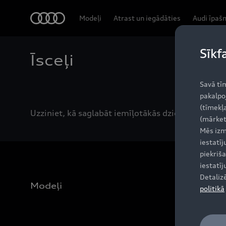
Audi
Modeļi
Atrast un iegādāties
Audi īpaš
Sīkf
Īsceļi
Savā tī
pakalpo
(tīmekļa
Uzziniet, kā saglabāt iemīļotākās dziesmas, kontak
(mārket
Mēs izm
iestatī
piekriša
iestatī
Detaliz
Modeļi
politikā