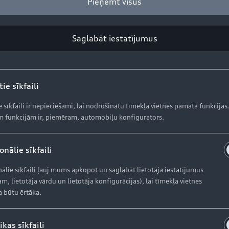
Pieņemt visus
Aktuālie piedāvājumi
S
Krājuma automobiļi
Ak
Saglabāt iestatījumus
Lietoti automobiļi
Or
Audi Līzings
Or
Ga
ie sīkfaili
e sīkfaili ir nepieciešami, lai nodrošinātu tīmekļa vietnes pamata funkcijas
AUDI AG
K
 funkcijām ir, piemēram, automobiļu konfigurators.
Dī
nālie sīkfaili
Par kompāniju (ENG)
In
ālie sīkfaili ļauj mums apkopot un saglabāt lietotāja iestatījumus
Ražošanas vietas (ENG)
m, lietotāja vārdu un lietotāja konfigurācijas), lai tīmekļa vietnes
a būtu ērtāka.
Vēsture (ENG)
ikas sīkfaili