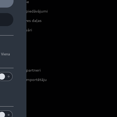
erviss un apkope
tuālie servisa piedāvājumi
iģinālās rezerves daļas
iģinālie aksesuāri
rantijas
. Viena
ontakti
leri un servisa partneri
formācija par importētāju