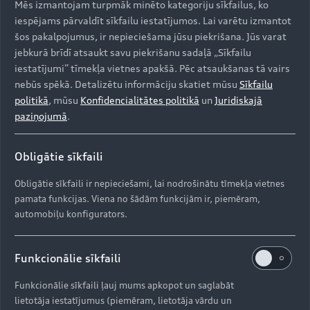
Mēs izmantojam turpmāk minēto kategoriju sīkfailus, ko
Iegādāties Audi
iespējams pārvaldīt sīkfailu iestatījumos. Lai varētu izmantot
šos pakalpojumus, ir nepieciešama jūsu piekrišana. Jūs varat
Visi modeļi
jebkurā brīdī atsaukt savu piekrišanu sadaļā „Sīkfailu
Audi serviss
e-tron
iestatījumi” tīmekļa vietnes apakšā. Pēc atsaukšanas tā vairs
Aktuālie piedāvājumi
nebūs spēkā. Detalizētu informāciju skatiet mūsu
Sīkfailu
e-tron GT
Aktualitātes
politikā
, mūsu
Konfidencialitātes politikā
un
Juridiskajā
Krājuma automobiļi
paziņojumā
.
Serviss un apkope
Lietoti automobiļi
AUDI AG
Aktuālie servisa piedāvājumi
Obligātie sīkfaili
Jaunumi
Audi Līzings
Oriģinālās rezerves daļas
Kontakti
Obligātie sīkfaili ir nepieciešami, lai nodrošinātu tīmekļa vietnes
Svarīga informācija klientiem
Par kompāniju (ENG)
pamata funkcijas. Viena no šādām funkcijām ir, piemēram,
Oriģinālie aksesuāri
Drošības spilvenu atsaukums
automobiļu konfigurators.
Dīleri un servisa partneri
Ražošanas vietas (ENG)
Garantijas
Pārstrāde
Informācija par importētāju
Vēsture (ENG)
Funkcionālie sīkfaili
Jaunais ES riepu marķējums
Funkcionālie sīkfaili ļauj mums apkopot un saglabāt
© 2026 AUDI AG. Visas tiesības aizsargātas
Progresa stāsti
lietotāja iestatījumus (piemēram, lietotāja vārdu un