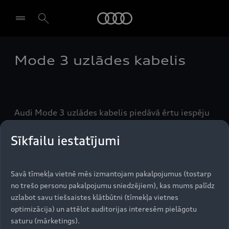
Audi
Mode 3 uzlādes kabelis
Izvēlēties dīleri
Audi Mode 3 uzlādes kabelis piedāvā ērtu iespēju
uzlādēt jūsu e-tron publiskās uzlādes stacijā,
atrodoties ceļā.
Sīkfailu iestatījumi
Savā tīmekļa vietnē mēs izmantojam pakalpojumus (tostarp
Uz augšu
no trešo personu pakalpojumu sniedzējiem), kas mums palīdz
uzlabot savu tiešsaistes klātbūtni (tīmekļa vietnes
optimizācija) un attēlot auditorijas interesēm pielāgotu
Modeļi
saturu (mārketings).