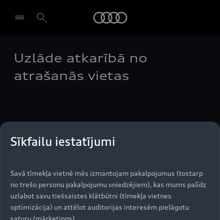
Audi
Uzlāde atkarībā no
Izvēlēties dīleri
atrašanās vietas
Papildu iestatījumi ļauj konfigurēt uzlādi
noteiktās adresēs. Jūs varat konfigurēt uzlādes
Sīkfailu iestatījumi
mērķi un uzlādes laika posmu dažādās vietās,
piemēram, mājās vai brīvdienu mājā.
Savā tīmekļa vietnē mēs izmantojam pakalpojumus (tostarp
no trešo personu pakalpojumu sniedzējiem), kas mums palīdz
uzlabot savu tiešsaistes klātbūtni (tīmekļa vietnes
Uz augšu
optimizācija) un attēlot auditorijas interesēm pielāgotu
saturu (mārketings).