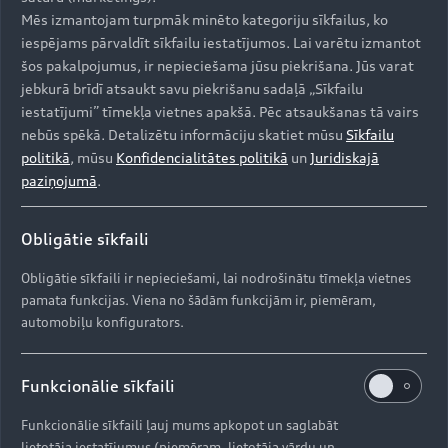
Mēs izmantojam turpmāk minēto kategoriju sīkfailus, ko
Modeļi
iespējams pārvaldīt sīkfailu iestatījumos. Lai varētu izmantot
šos pakalpojumus, ir nepieciešama jūsu piekrišana. Jūs varat
Iegādāties Audi
jebkurā brīdī atsaukt savu piekrišanu sadaļā „Sīkfailu
iestatījumi” tīmekļa vietnes apakšā. Pēc atsaukšanas tā vairs
Visi modeļi
nebūs spēkā. Detalizētu informāciju skatiet mūsu
Sīkfailu
Audi serviss
politikā
, mūsu
Konfidencialitātes politikā
un
Juridiskajā
e-tron
Aktuālie piedāvājumi
paziņojumā
.
e-tron GT
Aktualitātes
Krājuma automobiļi
Serviss un apkope
Obligātie sīkfaili
Lietoti automobiļi
AUDI AG
Aktuālie servisa piedāvājumi
Obligātie sīkfaili ir nepieciešami, lai nodrošinātu tīmekļa vietnes
Jaunumi
Audi Līzings
pamata funkcijas. Viena no šādām funkcijām ir, piemēram,
Oriģinālās rezerves daļas
Kontakti
automobiļu konfigurators.
Svarīga informācija klientiem
Par kompāniju (ENG)
Oriģinālie aksesuāri
Drošības spilvenu atsaukums
Dīleri un servisa partneri
Funkcionālie sīkfaili
Ražošanas vietas (ENG)
Garantijas
Pārstrāde
Informācija par importētāju
Funkcionālie sīkfaili ļauj mums apkopot un saglabāt
Vēsture (ENG)
lietotāja iestatījumus (piemēram, lietotāja vārdu un