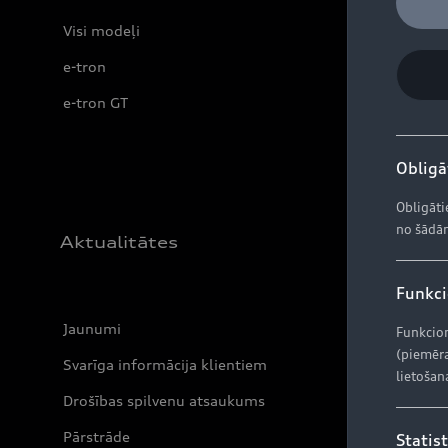
Visi modeļi
e-tron
e-tron GT
Obligāt
Obligāti
no šādām
Aktualitātes
Funkcio
Jaunumi
Funkcion
(piemēra
Svarīga informācija klientiem
lietošan
Drošības spilvenu atsaukums
Pārstrāde
Statist