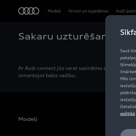
Audi
Modeļi
Atrast un iegādāties
Audi īpaš
Sīkf
Sakaru uzturēšana
Savā tī
pakalpo
(tīmekļa
Ar Audi connect jūs varat sazināties ar savu ģimen
(mārket
izmantojot balss vadību.
Mēs izm
iestatī
piekriša
iestatī
Detaliz
politikā
Modeļi