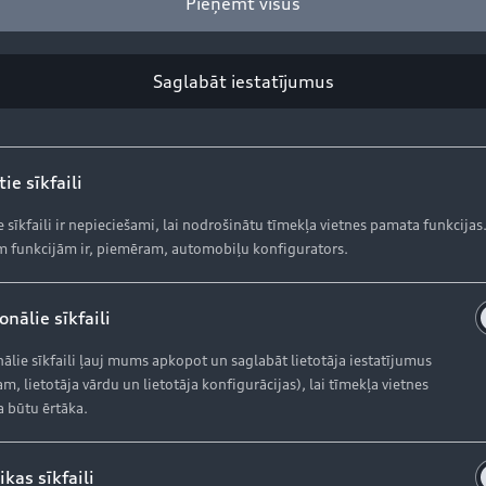
Pieņemt visus
Aktuālie piedāvājumi
S
Krājuma automobiļi
Ak
Saglabāt iestatījumus
Lietoti automobiļi
Or
Audi Līzings
Or
ie sīkfaili
Ga
e sīkfaili ir nepieciešami, lai nodrošinātu tīmekļa vietnes pamata funkcijas
 funkcijām ir, piemēram, automobiļu konfigurators.
AUDI AG
K
nālie sīkfaili
Dī
Par kompāniju (ENG)
In
ālie sīkfaili ļauj mums apkopot un saglabāt lietotāja iestatījumus
m, lietotāja vārdu un lietotāja konfigurācijas), lai tīmekļa vietnes
Ražošanas vietas (ENG)
a būtu ērtāka.
Vēsture (ENG)
ikas sīkfaili