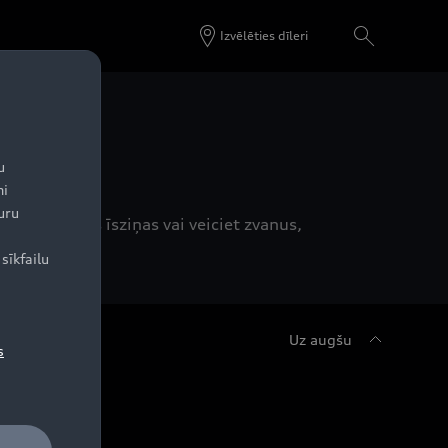
Izvēlēties dīleri
u
ni
uru
ies saņemtās īsziņas vai veiciet zvanus,
sīkfailu
Uz augšu
s
udi serviss