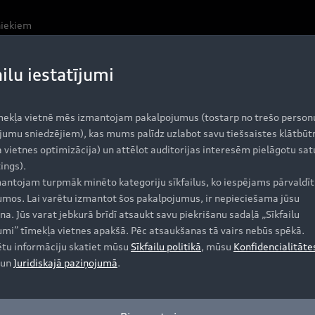
niekiem
ailu iestatījumi
mekļa vietnē mēs izmantojam pakalpojumus (tostarp no trešo person
jumu sniedzējiem), kas mums palīdz uzlabot savu tiešsaistes klātbūt
 vietnes optimizācija) un attēlot auditorijas interesēm pielāgotu sat
i un draugiem, esot pie stūres. Piemēram, ērti noklausiet
ings).
antojam turpmāk minēto kategoriju sīkfailus, ko iespējams pārvaldīt 
jumos. Lai varētu izmantot šos pakalpojumus, ir nepieciešama jūsu
na. Jūs varat jebkurā brīdī atsaukt savu piekrišanu sadaļā „Sīkfailu
jumi” tīmekļa vietnes apakšā. Pēc atsaukšanas tā vairs nebūs spēkā.
ētu informāciju skatiet mūsu
Sīkfailu politikā
, mūsu
Konfidencialitāte
un
Juridiskajā paziņojumā
.
Iegādāties Audi
A