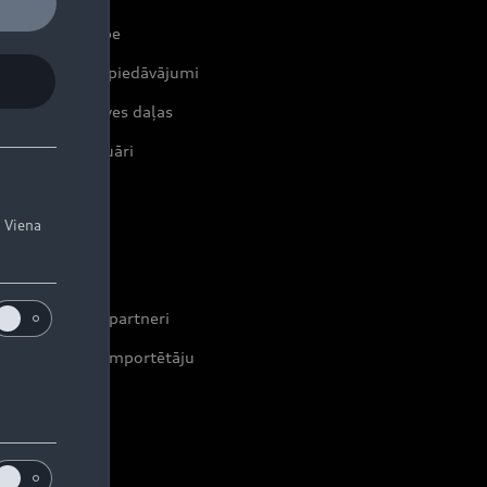
erviss un apkope
tuālie servisa piedāvājumi
iģinālās rezerves daļas
iģinālie aksesuāri
rantijas
. Viena
ontakti
leri un servisa partneri
formācija par importētāju