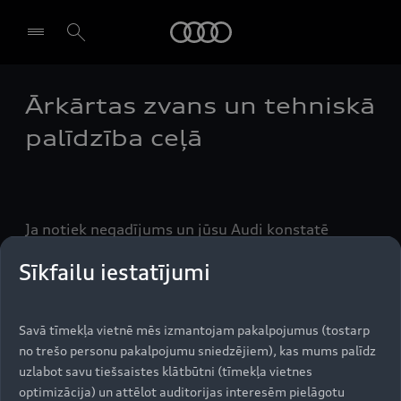
Audi
Ārkārtas zvans un tehniskā
Izvēlēties dīleri
palīdzība ceļā
Ja notiek negadījums un jūsu Audi konstatē
sadursmi, automobilis automātiski sazinās ar
Sīkfailu iestatījumi
glābšanas dienestu. Jums ir iespēja veikt ārkārtas
zvanu arī manuāli, nospiežot pogu. Tiešsaistes
tehniskā palīdzība ceļā ar servisa pogas palīdzību
Savā tīmekļa vietnē mēs izmantojam pakalpojumus (tostarp
ļauj ātri un vienkārši saņemt palīdzību, ja rodas
no trešo personu pakalpojumu sniedzējiem), kas mums palīdz
tehniskas problēmas, esot ceļā.
uzlabot savu tiešsaistes klātbūtni (tīmekļa vietnes
optimizācija) un attēlot auditorijas interesēm pielāgotu