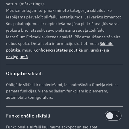
saturu (mārketings).
Mēs izmantojam turpmāk minēto kategoriju sīkfailus, ko
Uz augšu
iespējams pārvaldīt sīkfailu iestatījumos. Lai varētu izmantot
šos pakalpojumus, ir nepieciešama jūsu piekrišana. Jūs varat
Modeļi
jebkurā brīdī atsaukt savu piekrišanu sadaļā „Sīkfailu
iestatījumi” tīmekļa vietnes apakšā. Pēc atsaukšanas tā vairs
nebūs spēkā. Detalizētu informāciju skatiet mūsu
Sīkfailu
Iegādāties Audi
politikā
, mūsu
Konfidencialitātes politikā
un
Juridiskajā
Visi modeļi
paziņojumā
.
Audi serviss
e-tron
Aktuālie piedāvājumi
Obligātie sīkfaili
e-tron GT
Aktualitātes
Krājuma automobiļi
Obligātie sīkfaili ir nepieciešami, lai nodrošinātu tīmekļa vietnes
Serviss un apkope
pamata funkcijas. Viena no šādām funkcijām ir, piemēram,
Lietoti automobiļi
AUDI AG
automobiļu konfigurators.
Aktuālie servisa piedāvājumi
Jaunumi
Audi Līzings
Oriģinālās rezerves daļas
Kontakti
Funkcionālie sīkfaili
Svarīga informācija klientiem
Par kompāniju (ENG)
Oriģinālie aksesuāri
Drošības spilvenu atsaukums
Funkcionālie sīkfaili ļauj mums apkopot un saglabāt