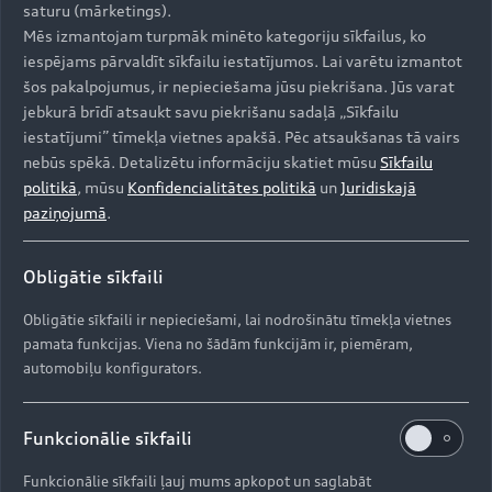
saturu (mārketings).
Uz augšu
Mēs izmantojam turpmāk minēto kategoriju sīkfailus, ko
iespējams pārvaldīt sīkfailu iestatījumos. Lai varētu izmantot
šos pakalpojumus, ir nepieciešama jūsu piekrišana. Jūs varat
Modeļi
jebkurā brīdī atsaukt savu piekrišanu sadaļā „Sīkfailu
iestatījumi” tīmekļa vietnes apakšā. Pēc atsaukšanas tā vairs
Iegādāties Audi
nebūs spēkā. Detalizētu informāciju skatiet mūsu
Sīkfailu
politikā
, mūsu
Konfidencialitātes politikā
un
Juridiskajā
Visi modeļi
paziņojumā
.
Audi serviss
e-tron
Aktuālie piedāvājumi
Obligātie sīkfaili
e-tron GT
Aktualitātes
Krājuma automobiļi
Serviss un apkope
Obligātie sīkfaili ir nepieciešami, lai nodrošinātu tīmekļa vietnes
pamata funkcijas. Viena no šādām funkcijām ir, piemēram,
Lietoti automobiļi
AUDI AG
Aktuālie servisa piedāvājumi
automobiļu konfigurators.
Jaunumi
Audi Līzings
Oriģinālās rezerves daļas
Kontakti
Svarīga informācija klientiem
Funkcionālie sīkfaili
Par kompāniju (ENG)
Oriģinālie aksesuāri
Drošības spilvenu atsaukums
Dīleri un servisa partneri
Funkcionālie sīkfaili ļauj mums apkopot un saglabāt
Ražošanas vietas (ENG)