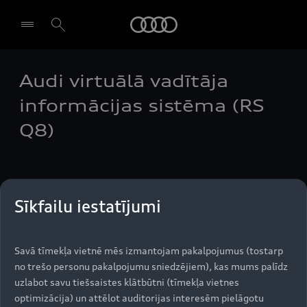
Audi
Audi virtuālā vadītāja
Izvēlēties dīleri
informācijas sistēma (RS
Q8)
Audi virtuālā vadītāja informācijas sistēma attēlo
Sīkfailu iestatījumi
dažādu veidu noderīgu informāciju tieši acu
priekšā. To iespējams pielāgot jūsu vēlmēm
iestatījumos. To iespējams vadīt ar pogām uz
Savā tīmekļa vietnē mēs izmantojam pakalpojumus (tostarp
stūres, nenoņemot rokas no tās.
no trešo personu pakalpojumu sniedzējiem), kas mums palīdz
uzlabot savu tiešsaistes klātbūtni (tīmekļa vietnes
optimizācija) un attēlot auditorijas interesēm pielāgotu