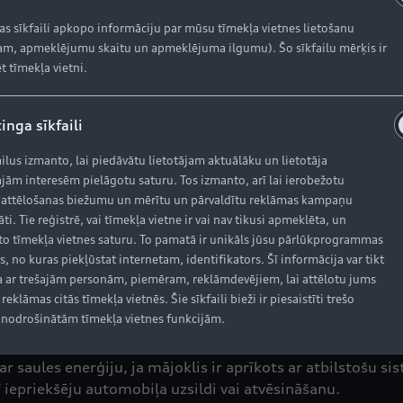
ruma 100 km/h, automobilis var atgūt elektrisko jaudu l
s sērijveida ražošanā esošais modelis nevar sasniegt šādu
kas sīkfaili apkopo informāciju par mūsu tīmekļa vietnes lietošanu
tēma izlemj, vai elektriskais SUV rekuperācijai izmantos 
m, apmeklējumu skaitu un apmeklējuma ilgumu). Šo sīkfailu mērķis ir
idraulisko bremzēšanu ir raita un viendabīga, lai vadītāj
t tīmekļa vietni.
inamika. Viena no būtiskiem elementiem ir papildu aprīkoju
ida ražošanas modelim. Katra spoguļa balstā ir iebūvēta ne
inga sīkfaili
Audi e-tron ir aprīkots ar virtuālajiem ārējiem spoguļiem,
egmentā. Ar standarta lietošanas profilu šāds pretestības
ailus izmanto, lai piedāvātu lietotājam aktuālāku un lietotāja
des.
jām interesēm pielāgotu saturu. Tos izmanto, arī lai ierobežotu
 attēlošanas biežumu un mērītu un pārvaldītu reklāmas kampaņu
āti. Tie reģistrē, vai tīmekļa vietne ir vai nav tikusi apmeklēta, un
o tīmekļa vietnes saturu. To pamatā ir unikāls jūsu pārlūkprogrammas
s, no kuras piekļūstat internetam, identifikators. Šī informācija var tikt
īna, kuru var uzlādēt ātrās uzlādes stacijās ar līdzstrāvu
 ar trešajām personām, piemēram, reklāmdevējiem, lai attēlotu jums
reklāmas citās tīmekļa vietnēs. Šie sīkfaili bieži ir piesaistīti trešo
 Elektrisko SUV var uzlādēt arī ar maiņstrāvu līdz 11 kW
nodrošinātām tīmekļa vietnes funkcijām.
s sistēmu var izmantot ar 230 voltu mājsaimniecības elektr
o uzlādes jaudu līdz 22 kW. Apvienota ar mājas enerģijas 
 ar saules enerģiju, ja mājoklis ir aprīkots ar atbilstošu 
 iepriekšēju automobiļa uzsildi vai atvēsināšanu.