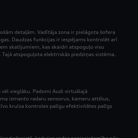
cošām detaļām. Vadītāja zona ir pielāgota šofera
ogas. Daudzas funkcijas ir iespējams kontrolēt arī
viem skatījumiem, kas skaidri atspoguļo visu
. Tajā atspoguļota elektriskās piedziņas sistēma.
 vēl vieglāku. Padomi Audi virtuālajā
ēma izmanto radaru sensorus, kameru attēlus,
īvo kruīza kontroles palīgu efektivitātes palīgs