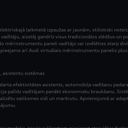
lektriskajā laikmetā izpaužas ar jaunām, stilistiski notei
 vadītāju, aizstāj gandrīz visus tradicionālos slēdžus un p
ālo mērinstrumentu paneli vadītājs var izvēlēties starp di
i pieejams arī Audi virtuālais mērinstrumentu panelis plus
, asistentu sistēmas
ndarta efektivitātes asistents, automobiļa vadīšanu padara
ija palīdz vadītājam panākt ekonomisku braukšanu. Sist
nalizētu satiksmes vidi un maršrutu. Apvienojumā ar adapt
inājumu.