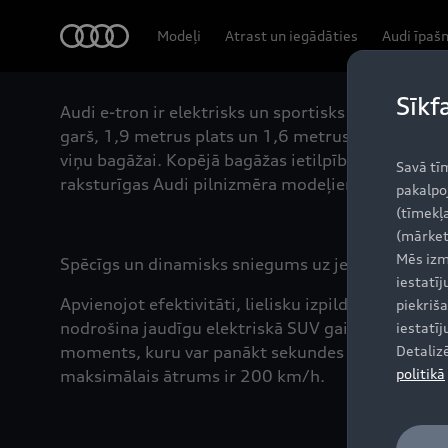
Audi
Modeļi
Atrast un iegādāties
Audi īpaš
Sīkf
Audi e-tron ir elektrisks un sportisks apvidus au
garš, 1,9 metrus plats un 1,6 metrus augsts. Savu
viņu bagāžai. Kopējā bagāžas ietilpība ir 660 lit
Savā tī
raksturīgas Audi pilnizmēra modeļiem.
pakalpo
(tīmekļa
(mārket
Mēs izm
Spēcīgs un dinamisks sniegums uz jebkura ceļa 
iestatī
Apvienojot efektivitāti, lielisku izpildījumu un k
piekriša
nodrošina jaudīgu elektriskā SUV gaitu. Audi e-t
iestatī
moments, kuru var panākt sekundes laikā, ir 664 
Detaliz
politikā
maksimālais ātrums ir 200 km/h.