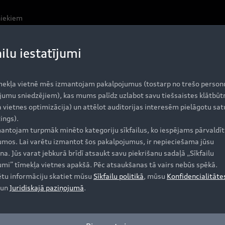
niekiem
ailu iestatījumi
tomobilis, kas paredzēts gan sportiskam dzīvesveidam, gan 
kārt riteņu bāze ir 2,9 metri, kas nodrošina pietiekami p
ri, kas šo automobili padara jo īpaši piemērotu garākiem p
mekļa vietnē mēs izmantojam pakalpojumus (tostarp no trešo person
jumu sniedzējiem), kas mums palīdz uzlabot savu tiešsaistes klātbūt
 vietnes optimizācija) un attēlot auditorijas interesēm pielāgotu sat
ings).
antojam turpmāk minēto kategoriju sīkfailus, ko iespējams pārvaldīt 
seguma
jumos. Lai varētu izmantot šos pakalpojumus, ir nepieciešama jūsu
lusu pārvietošanos, Audi e-tron iemieso jauna laikmeta brau
na. Jūs varat jebkurā brīdī atsaukt savu piekrišanu sadaļā „Sīkfailu
ron nerada izmešus un pārvietojas teju bez skaņas. Autom
jumi” tīmekļa vietnes apakšā. Pēc atsaukšanas tā vairs nebūs spēkā.
nM. Audi e-tron 5,7 sekundēs spēj sasniegt ātrumu 100 k
ētu informāciju skatiet mūsu
Sīkfailu politikā
, mūsu
Konfidencialitāte
un
Juridiskajā paziņojumā
.