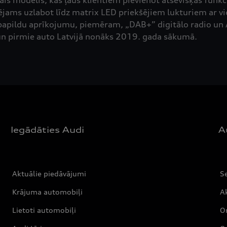
s modelis, kas ļaus klientiem pievienot atsevišķas funkci
ams uzlabot līdz matrix LED priekšējiem lukturiem ar vied
 papildu aprīkojumu, piemēram, „DAB+” digitālo radio un A
 un pirmie auto Latvijā nonāks 2019. gada sākumā.
Iegādāties Audi
A
Aktuālie piedāvājumi
S
Krājuma automobiļi
Ak
Lietoti automobiļi
Or