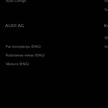
Audi Līzings
Or
Ga
AUDI AG
K
Dī
Par kompāniju (ENG)
In
Ražošanas vietas (ENG)
Vēsture (ENG)