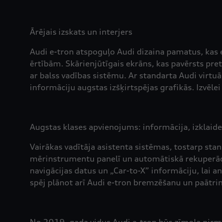
Ārējais izskats un interjers
Audi e-tron atspoguļo Audi dizaina pamatus, kas e
ērtībām. Skārienjūtīgais ekrāns, kas pavērsts pret
ar balss vadības sistēmu. Ar standarta Audi virtu
informāciju augstas izšķirtspējas grafikās. Izvēle
Augstas klases apvienojums: informācija, izklaide
Vairākas vadītāja asistenta sistēmas, tostarp sta
mērinstrumentu panelī un automātiskā rekuperāc
navigācijas datus un „Car-to-X” informāciju, lai a
spēj plānot arī Audi e-tron bremzēšanu un paātr