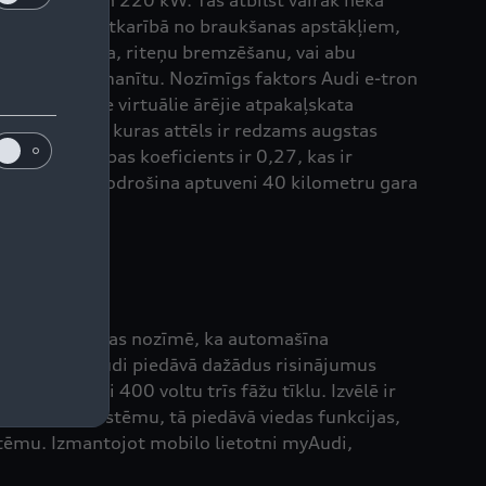
īdz 300 Nm un 220 kW. Tas atbilst vairāk nekā
s rādītājus. Atkarībā no braukšanas apstākļiem,
elektrodzinēja, riteņu bremzēšanu, vai abu
s to pat nepamanītu. Nozīmīgs faktors Audi e-tron
mā pieejamie virtuālie ārējie atpakaļskata
liela kamera, kuras attēls ir redzams augstas
 tā pretestības koeficients ir 0,27, kas ir
 koeficients nodrošina aptuveni 40 kilometru gara
 līdz 150 kW. Tas nozīmē, ka automašīna
. Tāpat arī Audi piedāvā dažādus risinājumus
otīklu vai 400 voltu trīs fāžu tīklu. Izvēlē ir
pārvaldes sistēmu, tā piedāvā viedas funkcijas,
sistēmu. Izmantojot mobilo lietotni myAudi,