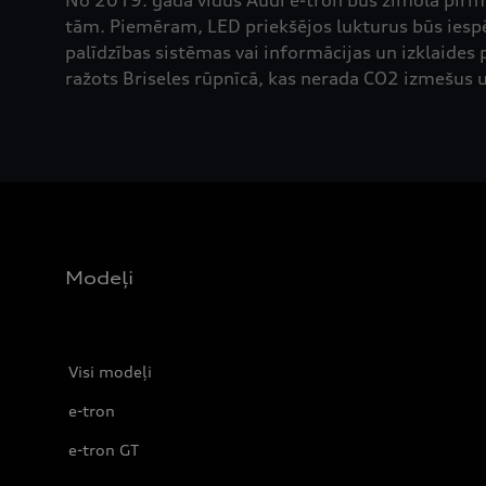
No 2019. gada vidus Audi e-tron būs zīmola pirmai
tām. Piemēram, LED priekšējos lukturus būs iespēj
palīdzības sistēmas vai informācijas un izklaides
ražots Briseles rūpnīcā, kas nerada CO2 izmešus
Modeļi
Visi modeļi
e-tron
e-tron GT