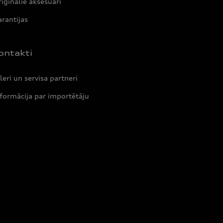
iģinālie aksesuāri
rantijas
ontakti
leri un servisa partneri
formācija par importētāju