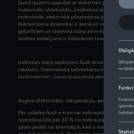
Jaunā quattro paaudze ar elektrisko pilnpiedziņu n
maksimālu efektivitāti, lielākoties elektriskais S
nodrošināt, elektriskā pilnpiedziņa pārdala griez
šķērsvirziena dinamikai ir zemā un centrālā pozīc
gabarītiem un izvietota starp asīm kā plāns un p
slodzes sadalījums ir līdzsvarots tuvu 50:50.
Obligāt
Izvēloties starp septiņiem Audi drive select prof
Obligāti
no šādām
raksturu. Pneimatiskā balstiekārta individuāli pi
centimetriem. Garos braucienos zemāks augstums
Funkcio
Funkcion
Augsta efektivitāte: rekuperācija, aerodinamika 
(piemēra
Pēc uzlādes Audi e-tron var nobraukt vairāk nekā 
lietošan
nodrošina līdz pat 30 % no nobraucamā ceļa garuma
gāzes pedāli vai bremzējot, kad ir nospiests brem
Statist