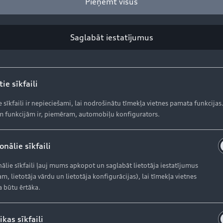
Pieņemt visus
odrošina izcilu vilces spēku un vadību jebkuros ceļa apstā
UV izmanto aizmugurējo dzinēju, tomēr, ja vadītājs vēlas 
es spēku uz priekšējo asi. Galvenais nosacījums Audi e-tro
Saglabāt iestatījumus
ija, kādā ir uzstādīti piedziņas mehānismi. Akumulatora 
lats korpuss zem automobiļa salona. Tādēļ Audi e-tron s
ie sīkfaili
iliem, atkarībā no braukšanas un ceļa apstākļiem vai perso
e sīkfaili ir nepieciešami, lai nodrošinātu tīmekļa vietnes pamata funkcijas
 funkcijām ir, piemēram, automobiļu konfigurators.
elāgojas ceļa apstākļiem atkarībā no ātruma un vadītāja i
 uzlabo aerodinamiku, tādējādi iespējams nobraukt garā
nālie sīkfaili
ālie sīkfaili ļauj mums apkopot un saglabāt lietotāja iestatījumus
un temperatūras regulācija
m, lietotāja vārdu un lietotāja konfigurācijas), lai tīmekļa vietnes
400 kilometrus WLTP testa ciklā. Tas galvenokārt saistām
a būtu ērtāka.
. Elektriskais apvidus automobilis var atjaunot enerģiju 
žu pedālis. Abos gadījumos elektriskie dzinēji darbojas kā
ikas sīkfaili