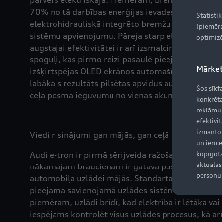
pārvērš elektriskajā. Piemēram, bremzējot pie āt
70% no tā darbības enerģijas ievades. Neviens cit
Statisti
elektrohidrauliskā integrēto bremžu kontroles sis
(piemēra
sistēmu apvienojumu. Pāreja starp elektrisko un h
optimizē
augstajai efektivitātei ir arī izsmalcinātā aerod
spoguļi, kas pirmo reizi pasaulē pieejami sērijve
Mārket
izšķirtspējas OLED ekrānos automašīnas salonā. Ja 
labākais rezultāts pilsētas apvidus automašīnu s
Šos sīkf
ceļa posma ieguvumu no vienas akumulatora uzlā
konkrēta
reklāmu
efektivit
izmantot
Viedi risinājumi gan mājās, gan ceļā
un ierīce
Audi e-tron ir pirmā sērijveida ražošanas automaš
kopīgota
aktuālas 
nākamajam braucienam ir gatava pusstundas laikā.
personu 
automobiļa uzlādei mājās. Standarta mobilo uzlāde
pieejama savienojamā uzlādes sistēma, kas dubult
piemēram, uzlādi brīdī, kad elektrība ir lētāka vai
iespējams kontrolēt visus uzlādes procesus, kā arī