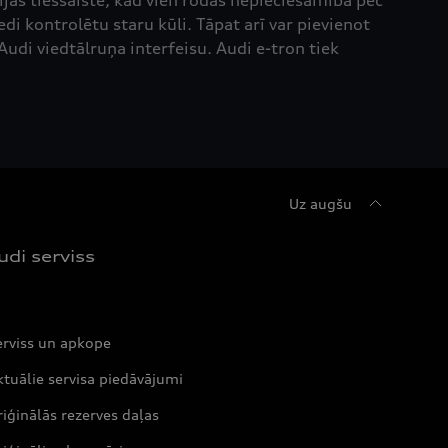
jas tiešsaistē, kad vien rodas nepieciešamība pēc
i kontrolētu staru kūli. Tāpat arī var pievienot
udi viedtālruņa interfeisu. Audi e-tron tiek
Uz augšu
udi serviss
erviss un apkope
tuālie servisa piedāvājumi
iģinālās rezerves daļas