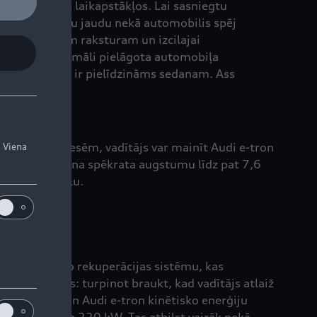
kļos un visos laikapstākļos. Lai sasniegtu
sasniegt lielāku jaudu nekā automobilis spēj
n sportiskajam raksturam un izcilajai
sistēma ir optimāli pielāgota automobiļa
maguma centrs ir pielīdzināms sedanam. Ass
nīgajām interesēm, vadītājs var mainīt Audi e-tron
. Viena
zvēles. Tās maina spēkrata augstumu līdz pat 7,6
ku ceļa gabalu.
s ar inovatīvo rekuperācijas sistēmu, kas
divos veidos: turpinot braukt, kad vadītājs atlaiž
 ģenerators un Audi e-tron kinētisko enerģiju