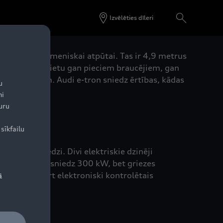
Izvēlēties dīleri
aktīvai un ģimeniskai atpūtai. Tas ir 4,9 metrus
lašu un ērtu vietu gan pieciem braucējiem, gan
ārbraucieniem. Audi e-tron sniedz ērtības, kādas
u
ni
uru
sīkfailu
kšanas pieredzi. Divi elektriskie dzinēji
obiļa jauda sasniedz 300 kW, bet griezes
m/h, savukārt elektroniski kontrolētais
s