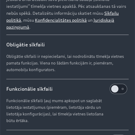
iestatījumi” tīmekļa vietnes apakšā. Pēc atsaukšanas tā vairs
Elpu aizraujošs spēks
nebūs spēkā. Detalizētu informāciju skatiet mūsu
Sīkfailu
politikā
, mūsu
Konfidencialitātes politikā
un
Juridiskajā
434 kW jaudīgais Audi e-tron GT konceptauto ir
paziņojumā
.
iespaidīgs pieteikums elektriskās piedziņas
automobilim. Atsevišķi elektromotori ir novietoti
gan pie priekšējās, gan aizmugurējās ass.
Obligātie sīkfaili
Jaunajam Audi e-tron GT konceptauto ir
Obligātie sīkfaili ir nepieciešami, lai nodrošinātu tīmekļa vietnes
elektriskā quattro pilnpiedziņa. Plānots, ka
pamata funkcijas. Viena no šādām funkcijām ir, piemēram,
automobilis spēs paātrināties no 0 līdz 100 km/h
automobiļu konfigurators.
aptuveni 3,5 sekundēs, nodrošinot ātrumu 200
km/h vien 12 sekunžu laikā. Maksimālais ātrums
ir 240 km/h.
Funkcionālie sīkfaili
Funkcionālie sīkfaili ļauj mums apkopot un saglabāt
lietotāja iestatījumus (piemēram, lietotāja vārdu un
Uzticams arī garos pārbraucienos
lietotāja konfigurācijas), lai tīmekļa vietnes lietošana
būtu ērtāka.
Šim konceptauto plānotā distance, ko var veikt ar
pilnu uzlādi, WLTP ciklā pārsniegs 400