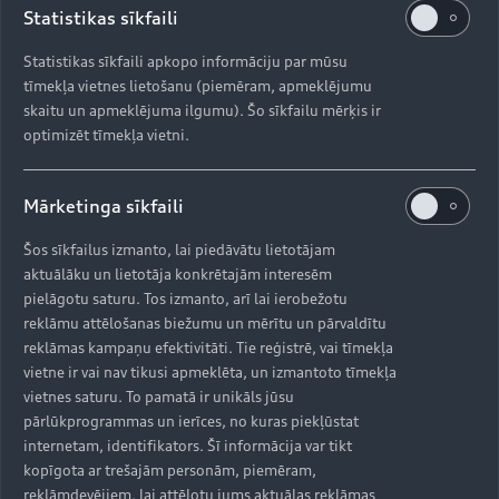
kilometrus. Akumulators aizņem visu zemgrīdas
Statistikas sīkfaili
zonu starp priekšējo un aizmugurējo asi. Šī
dizaina izteikta priekšrocība ir automobiļa īpaši
Statistikas sīkfaili apkopo informāciju par mūsu
tīmekļa vietnes lietošanu (piemēram, apmeklējumu
zemais smaguma centrs, kas būtiski uzlabo
skaitu un apmeklējuma ilgumu). Šo sīkfailu mērķis ir
dinamisko vadību. Rekuperācijas sistēma Audi
optimizēt tīmekļa vietni.
elektriskajos automobiļos spēj palielināt plānoto
distanci līdz pat 30 procentiem. Rekuperācijas
sistēma ietver abus elektromotorus un
Mārketinga sīkfaili
elektrohidrauliski iebūvēto bremžu vadības
sistēmu.
Šos sīkfailus izmanto, lai piedāvātu lietotājam
aktuālāku un lietotāja konkrētajām interesēm
pielāgotu saturu. Tos izmanto, arī lai ierobežotu
reklāmu attēlošanas biežumu un mērītu un pārvaldītu
Samazināts uzlādes laiks
reklāmas kampaņu efektivitāti. Tie reģistrē, vai tīmekļa
vietne ir vai nav tikusi apmeklēta, un izmantoto tīmekļa
Audi e-tron GT akumulatoru iespējams uzlādēt
vietnes saturu. To pamatā ir unikāls jūsu
dažādos veidos: izmantojot kabeli vai Audi
pārlūkprogrammas un ierīces, no kuras piekļūstat
Wireless Charging bezvadu uzlādes sistēmu.
internetam, identifikators. Šī informācija var tikt
kopīgota ar trešajām personām, piemēram,
reklāmdevējiem, lai attēlotu jums aktuālas reklāmas