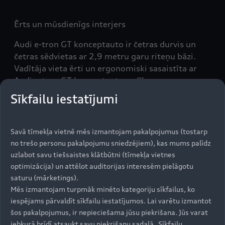
Ērts un mūsdienīgs interjers
Audi e-tron GT konceptauto ir četras durvis un
četras sēdvietas ar 2,9 metru garu riteņu bāzi.
Vadītāja vieta ērti un ergonomiski sasaistīta ar
Audi e-tron GT konceptauto vadības un
informācijas izklaides sistēmu. Sporta sēdekļi
Sīkfailu iestatījumi
savukārt nodrošina izcilu sānu atbalstu pat pie
straujiem pagriezieniem, kas veikti lielā ātrumā.
Neraksturīgi Gran Turismo modeļiem Audi e-tron
Savā tīmekļa vietnē mēs izmantojam pakalpojumus (tostarp
GT konceptauto piedāvā divus bagāžas
no trešo personu pakalpojumu sniedzējiem), kas mums palīdz
nodalījumus. Ar kompakto elektrodzinēju tiek
uzlabot savu tiešsaistes klātbūtni (tīmekļa vietnes
pilnībā izmantotas elektriskā automobiļa
optimizācija) un attēlot auditorijas interesēm pielāgotu
priekšrocības – aizmugurē pieejams 450 litru
saturu (mārketings).
ietilpīgs bagāžas nodalījums, bet zem motora
Mēs izmantojam turpmāk minēto kategoriju sīkfailus, ko
pārsega ir vēl papildu vieta ar 100 litru ietilpību.
iespējams pārvaldīt sīkfailu iestatījumos. Lai varētu izmantot
šos pakalpojumus, ir nepieciešama jūsu piekrišana. Jūs varat
jebkurā brīdī atsaukt savu piekrišanu sadaļā „Sīkfailu