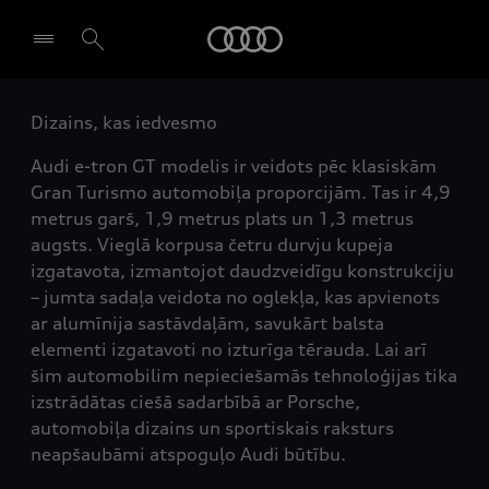
Audi
Dizains, kas iedvesmo
Izvēlēties dīleri
Audi e-tron GT modelis ir veidots pēc klasiskām
Gran Turismo automobiļa proporcijām. Tas ir 4,9
metrus garš, 1,9 metrus plats un 1,3 metrus
augsts. Vieglā korpusa četru durvju kupeja
izgatavota, izmantojot daudzveidīgu konstrukciju
– jumta sadaļa veidota no oglekļa, kas apvienots
ar alumīnija sastāvdaļām, savukārt balsta
elementi izgatavoti no izturīga tērauda. Lai arī
šim automobilim nepieciešamās tehnoloģijas tika
izstrādātas ciešā sadarbībā ar Porsche,
automobiļa dizains un sportiskais raksturs
neapšaubāmi atspoguļo Audi būtību.