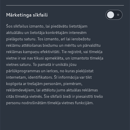
Mārketinga sīkfaili
Šos sīkfailus izmanto, lai piedāvātu lietotājam
Uz augšu
aktuālāku un lietotāja konkrētajām interesēm
pielāgotu saturu. Tos izmanto, arī lai ierobežotu
Modeļi
reklāmu attēlošanas biežumu un mērītu un pārvaldītu
reklāmas kampaņu efektivitāti. Tie reģistrē, vai tīmekļa
vietne ir vai nav tikusi apmeklēta, un izmantoto tīmekļa
Iegādāties Audi
vietnes saturu. To pamatā ir unikāls jūsu
Visi modeļi
pārlūkprogrammas un ierīces, no kuras piekļūstat
Audi serviss
internetam, identifikators. Šī informācija var tikt
e-tron
kopīgota ar trešajām personām, piemēram,
Aktuālie piedāvājumi
reklāmdevējiem, lai attēlotu jums aktuālas reklāmas
e-tron GT
Aktualitātes
citās tīmekļa vietnēs. Šie sīkfaili bieži ir piesaistīti trešo
Krājuma automobiļi
Serviss un apkope
personu nodrošinātām tīmekļa vietnes funkcijām.
Lietoti automobiļi
AUDI AG
Aktuālie servisa piedāvājumi
Jaunumi
Audi Līzings
Oriģinālās rezerves daļas
Kontakti