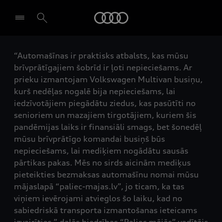
Audi
“Automašīnas ir praktisks atbalsts, kas mūsu
Izvēlēties dīleri
brīvprātīgajiem šobrīd ir ļoti nepieciešams. Ar
prieku izmantojam Volkswagen Multivan busiņu,
kurš nedēļas nogalē bija nepieciešams, lai
iedzīvotājiem piegādātu ziedus, kas pasūtīti no
senioriem un mazajiem tirgotājiem, kuriem šis
pandēmijas laiks ir finansiāli smags, bet šonedēļ
mūsu brīvprātīgo komandai busiņš būs
nepieciešams, lai mediķiem nogādātu sausās
pārtikas pakas. Mēs no sirds aicinām mediķus
pieteikties bezmaksas automašīnu nomai mūsu
mājaslapā “paliec-majas.lv”, jo ticam, ka tas
viņiem ievērojami atvieglos šo laiku, kad no
sabiedriskā transporta izmantošanas ieteicams