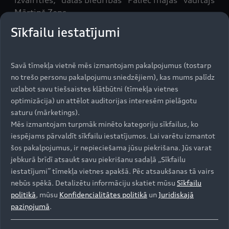
izvairīties,” dalās biedrības “Paliec mājās” vadītājs
Mārtiņš Zeps.
Sīkfailu iestatījumi
“Ārkārtējā situācija mums visiem ir kas jauns un
neierasts, tomēr šis ir brīdis, kad mēs katrs gan
Savā tīmekļa vietnē mēs izmantojam pakalpojumus (tostarp
individuāli, gan kā uzņēmums varam izvērtēt,
no trešo personu pakalpojumu sniedzējiem), kas mums palīdz
uzlabot savu tiešsaistes klātbūtni (tīmekļa vietnes
kādu atbalstu varam sniegt. Mēs varam
optimizācija) un attēlot auditorijas interesēm pielāgotu
nodrošināt automašīnas, tādēļ uzrunājām
saturu (mārketings).
biedrības “Paliec mājās” komandu un vienojāmies
Mēs izmantojam turpmāk minēto kategoriju sīkfailus, ko
par veidu, kā varam palīdzēt. Pirmās automašīnas
iespējams pārvaldīt sīkfailu iestatījumos. Lai varētu izmantot
jau ir veiksmīgi nodotas mediķu un biedrības
šos pakalpojumus, ir nepieciešama jūsu piekrišana. Jūs varat
“Paliec mājās” brīvprātīgo komandas rīcībā. Esam
jebkurā brīdī atsaukt savu piekrišanu sadaļā „Sīkfailu
gatavībā nodrošināt vēl automašīnas un šobrīd
iestatījumi” tīmekļa vietnes apakšā. Pēc atsaukšanas tā vairs
gaidām mediķu pieteikumus. Mūs ļoti iepriecina,
nebūs spēkā. Detalizētu informāciju skatiet mūsu
Sīkfailu
ka spējam kaut nedaudz atvieglot ikdienu tiem,
politikā
, mūsu
Konfidencialitātes politikā
un
Juridiskajā
kuriem palikšana mājās šobrīd nav iespējama,”
paziņojumā
.
par sadarbību stāsta Volkswagen un Audi
automašīnu importētāja izpilddirektore Ilze