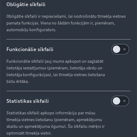
Obligātie sīkfaili
Grase-Ķibilde.
Obligātie sīkfaili ir nepieciešami, lai nodrošinātu tīmekļa vietnes
pamata funkcijas. Viena no šādām funkcijām ir, piemēram,
Šobrīd ar Volkswagen un Audi automašīnām
automobiļu konfigurators.
mēroti jau teju 700 kilometri un plānots, ka
pieprasījums pēc bezmaksas automašīnu nomas
Funkcionālie sīkfaili
pieaugs. Volkswagen un Audi turpina aktīvu
sadarbību ar biedrības “Paliec mājās”
Funkcionālie sīkfaili ļauj mums apkopot un saglabāt
pārstāvjiem, lai spētu nodrošināt automašīnas
lietotāja iestatījumus (piemēram, lietotāja vārdu un
tiem, kuriem tas šobrīd ir patiesi nepieciešams.
lietotāja konfigurācijas), lai tīmekļa vietnes lietošana
Papildus tam lielākais automātisko degvielas
būtu ērtāka.
uzpildes staciju tīkls un vadošais degvielas
mazumtirgotājs Latvijā Neste nodrošinās ar
Statistikas sīkfaili
Neste degvielas karti automašīnas uzpildei.
Pieteikties bezmaksas auto nomai iespējams šeit:
Statistikas sīkfaili apkopo informāciju par mūsu
https://paliec-majas.lv/atbalsts-medicinas-
tīmekļa vietnes lietošanu (piemēram, apmeklējumu
darbiniekam/.
skaitu un apmeklējuma ilgumu). Šo sīkfailu mērķis ir
optimizēt tīmekļa vietni.