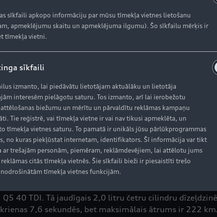
kas sīkfaili apkopo informāciju par mūsu tīmekļa vietnes lietošanu
izcila savienojamība
m, apmeklējumu skaitu un apmeklējuma ilgumu). Šo sīkfailu mērķis ir
t tīmekļa vietni.
ir jauna galvenā platforma – trešās paaudzes modulārā i
iekšējā modelī. Tās pamatā ir tradicionāls instrumentu pa
tual Cockpit Plus – augstākās izšķirtspējas 12,3 collu digi
inga sīkfaili
.
ailus izmanto, lai piedāvātu lietotājam aktuālāku un lietotāja
di Q5 interneta un satiksmes infrastruktūrai. Navigācijas
jām interesēm pielāgotu saturu. Tos izmanto, arī lai ierobežotu
es plūsmu un satiksmes prognozēm. Aplikācija myAudi savi
 attēlošanas biežumu un mērītu un pārvaldītu reklāmas kampaņu
izmantotajiem navigācijas galamērķiem un beidzot ar sēdē
āti. Tie reģistrē, vai tīmekļa vietne ir vai nav tikusi apmeklēta, un
 profilos. Šie dati tiek glabāti myAudi klienta portālā mā
o tīmekļa vietnes saturu. To pamatā ir unikāls jūsu pārlūkprogrammas
s, no kuras piekļūstat internetam, identifikators. Šī informācija var tikt
 ar trešajām personām, piemēram, reklāmdevējiem, lai attēlotu jums
reklāmas citās tīmekļa vietnēs. Šie sīkfaili bieži ir piesaistīti trešo
nodrošinātām tīmekļa vietnes funkcijām.
Q5 40 TDI. Tā jaudīgais 2,0 litru četru cilindru dīzeļdzi
krienas 7,6 sekundēs, bet maksimālais ātrums ir 222 km