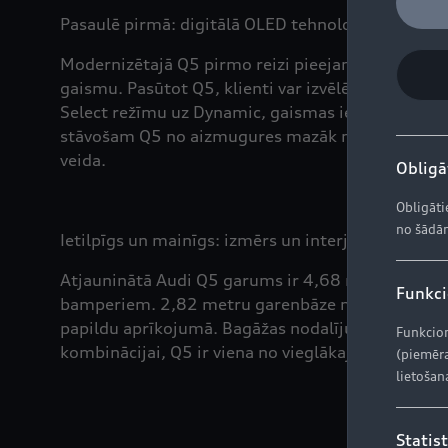
Pasaulē pirmā: digitālā OLED tehnoloģija Audi Q
Modernizētajā Q5 pirmo reizi pieejama nākamās p
gaismu. Pasūtot Q5, klienti var izvēlēties no trī
Select režīmu uz Dynamic, gaismas iegūst vēl vie
stāvošam Q5 no aizmugures mazāk nekā divu metru
veida.
Obligāt
Obligāti
no šādām
Ietilpīgs un mainīgs: izmērs un interjera plašums
Atjauninātā Audi Q5 garums ir 4,68 metri, kas ir 
Funkcio
bamperiem. 2,82 metru garenbāze nodrošina ietilp
papildu aprīkojumā. Bagāžas nodalījuma ietilpība 
Funkcion
kombinācijai, Q5 ir viena no vieglākajām virsbūv
(piemēra
lietošan
Statist