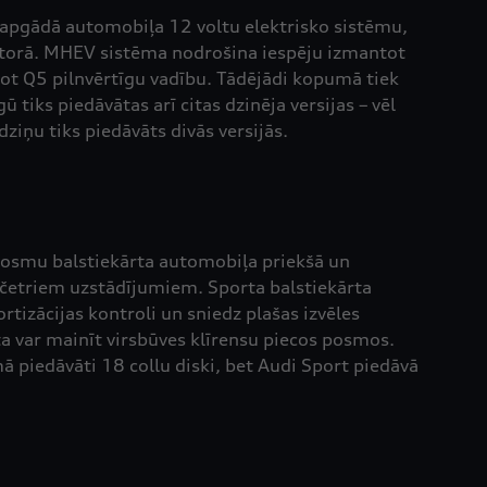
 apgādā automobiļa 12 voltu elektrisko sistēmu,
atorā. MHEV sistēma nodrošina iespēju izmantot
not Q5 pilnvērtīgu vadību. Tādējādi kopumā tiek
tiks piedāvātas arī citas dzinēja versijas – vēl
edziņu tiks piedāvāts divās versijās.
zposmu balstiekārta automobiļa priekšā un
rp četriem uzstādījumiem. Sporta balstiekārta
tizācijas kontroli un sniedz plašas izvēles
ta var mainīt virsbūves klīrensu piecos posmos.
 piedāvāti 18 collu diski, bet Audi Sport piedāvā