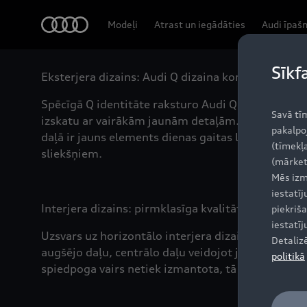
Audi
Modeļi
Atrast un iegādāties
Audi īpaš
Sīkf
Eksterjera dizains: Audi Q dizaina koncepts kļuvis 
Spēcīgā Q identitāte raksturo Audi Q5 eksterjeru a
Savā tī
izskatu ar vairākām jaunām detaļām. Astoņstūra Si
pakalpo
daļā ir jauns elements dienas gaitas lukturiem. Sk
(tīmekļa
sliekšņiem.
(mārket
Mēs izm
iestatī
Interjera dizains: pirmklasīga kvalitāte
piekriša
iestatī
Uzsvars uz horizontālo interjera dizainu rada pl
Detaliz
augšējo daļu, centrālo daļu veidojot jaunajam MMI
politikā
spiedpoga vairs netiek izmantota, tā vietā tagad