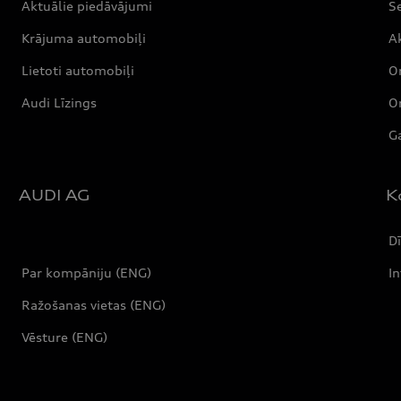
Aktuālie piedāvājumi
S
Krājuma automobiļi
Ak
Lietoti automobiļi
Or
Audi Līzings
Or
Ga
AUDI AG
K
Dī
Par kompāniju (ENG)
In
Ražošanas vietas (ENG)
Vēsture (ENG)