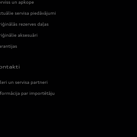
erviss un apkope
tuālie servisa piedāvājumi
iģinālās rezerves daļas
iģinālie aksesuāri
rantijas
ontakti
leri un servisa partneri
formācija par importētāju