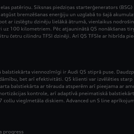
elas patēriņu. Siksnas piedziņas starterģenerators (BSG)
G atgūst bremzēšanas enerģiju un uzglabā to šajā akumul
t ar izslēgtu dzinēju lielākā ātrumā, vienlaikus nodroši
 uz 100 kilometriem. Pēc atjauninātā Q5 nonākšanas tirgū 
litru četru cilindru TFSI dzinēji. Arī Q5 TFSIe ar hibrīda pi
tā balstiekārta viennozīmīgi ir Audi Q5 stiprā puse. Daud
dāmību, bet arī efektivitāti. Q5 klienti var izvēlēties sta
arta balstiekārta ar tērauda atsperēm arī pieejama ar amor
rtizācijas kontrole, arī adaptīvā pneimatiskā balstiekār
 collu vieglmetāla diskiem. Advanced un S line aprīkojumā
a progress