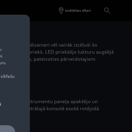
Izvēlēties dīleri
ājumu, Audi dizaineri vēl vairāk izcēluši šo
u
tāka nekā iepriekš. LED priekšējo lukturu augšējā
ni
elāku klīrensu, pateicoties pārveidotajiem
uru
sīkfailu
dums atdala instrumentu paneļa apakšējo un
s
 Iepriekš centrālajā konsolē esošā rotējošā