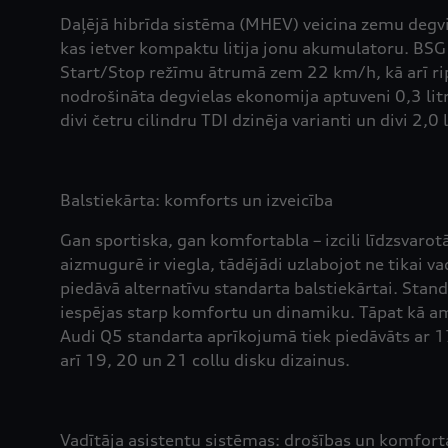
Daļējā hibrīda sistēma (MHEV) veicina zemu degvi
kas ietver kompaktu litija jonu akumulatoru. BS
Start/Stop režīmu ātrumā zem 22 km/h, kā arī ripo
nodrošināta degvielas ekonomija aptuveni 0,3 litri
divi četru cilindru TDI dzinēja varianti un divi 2,0 
Balstiekārta: komforts un izveicība
Gan sportiska, gan komfortabla – izcili līdzsvaro
aizmugurē ir viegla, tādējādi uzlabojot ne tikai va
piedāvā alternatīvu standarta balstiekārtai. Stand
iespējas starp komfortu un dinamiku. Tāpat kā amo
Audi Q5 standarta aprīkojumā tiek piedāvāts ar 17
arī 19, 20 un 21 collu disku dizainus.
Vadītāja asistentu sistēmas: drošības un komfort