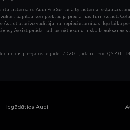
ntu sistēmām. Audi Pre Sense City sistēma iekļauta standa
ukārt papildu komplektācijā pieejamās Turn Assist, Colli
 Assist atbrīvo vadītāju no nepieciešamības ilgu laika per
ciency Assist palīdz nodrošināt ekonomisku braukšanas st
kā un būs pieejams iegādei 2020. gada rudenī. Q5 40 TDI
Iegādāties Audi
A