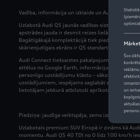
Statisti
Vadība, informācija un izklaide un Audi Connect: 
(piemēra
optimizē
Uzlabotā Audi Q5 jaunās vadības sistēmas pamatā 
apstrādes jauda ir desmit reizes lielāka nekā iepr
Bagātīgākajā komplektācijā tiek piedāvāts Audi Vir
Mārket
skārienjutīgais ekrāns ir Q5 standarta aprīkojumā
Šos sīkf
Audi Connect tiešsaistes pakalpojumi pietuvina Au
konkrēta
attēlus no Google Earth, informāciju par satiksm
reklāmu
personīgo uzstādījumu klāstu – sākot no biežāk 
efektivit
uzstādījumiem, iespējams saglabāt sešos lietotāju
izmantot
lietotājam jebkurā atbilstoši aprīkotā Audi.
un ierīce
kopīgota
aktuālas 
personu 
Piedziņa: jaudīga veiktspēja, zems izmešu līmenis
Uzlabotais premium SUV Eiropā ir zināms kā Audi 
momentu. Audi Q5 40 TDI no 0 līdz 100 km/h ies