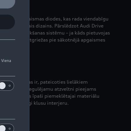
organiskās gaismas diodes, kas rada viendabīgu
ir savs īpašais dizains. Pārslēdzot Audi Drive
 tuvuma noteikšanas sistēmu – ja kāds pietuvojas
stību, tas atgriežas pie sākotnējā apgaismes
. Viena
lvenokārt tas ir, pateicoties lielākiem
sēdeklis ar regulējamu atzveltni pieejams
m. Pateicoties īpaši piemeklētajai materiālu
a pirmšķirīgi klusu interjeru.