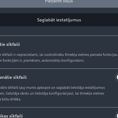
Pieņemt visus
5 aizmugurējos lukturos
aaudzes OLED apgaismes tehnoloģija. OLED ir efektīvas 
Saglabāt iestatījumus
s aizmugurējo lukturu apgaismes veidiem, no kuriem katram 
nu veidu. OLED aizmugurējo lukturu grupa aprīkota arī ar
 attālumā, iedegas viss OLED segments. Kad Q5 uzsāk ku
ie sīkfaili
e sīkfaili ir nepieciešami, lai nodrošinātu tīmekļa vietnes pamata funkcijas
 funkcijām ir, piemēram, automobiļu konfigurators.
par 19 milimetriem vairāk nekā iepriekšējam modelim – ga
nālie sīkfaili
īgas interjera proporcijas. Audi bīdāmais aizmugurējais 
atkarībā no krēslu izkārtojuma ir no 550 līdz 1550 litrie
ālie sīkfaili ļauj mums apkopot un saglabāt lietotāja iestatījumus
ēm šajā segmentā. Savukārt uzlabotā aeroakustika nodrošin
m, lietotāja vārdu un lietotāja konfigurācijas), lai tīmekļa vietnes
a būtu ērtāka.
ikas sīkfaili