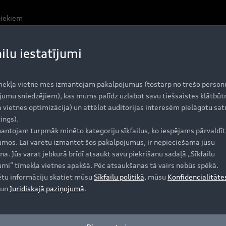
niekiem
ailu iestatījumi
vēl atšķirīgāks
r tā jaudu, izturību un drošību. Veicot eksterjera atjaunin
mekļa vietnē mēs izmantojam pakalpojumus (tostarp no trešo person
ngleframe radiatora reste tagad ir “seklāka” un šķiet pla
jumu sniedzējiem), kas mums palīdz uzlabot savu tiešsaistes klātbūt
atoties no sāniem, Q5 tagad ieguvis vieglāku izskatu ar li
 vietnes optimizācija) un attēlot auditorijas interesēm pielāgotu sat
ings).
antojam turpmāk minēto kategoriju sīkfailus, ko iespējams pārvaldīt 
jumos. Lai varētu izmantot šos pakalpojumus, ir nepieciešama jūsu
na. Jūs varat jebkurā brīdī atsaukt savu piekrišanu sadaļā „Sīkfailu
jumi” tīmekļa vietnes apakšā. Pēc atsaukšanas tā vairs nebūs spēkā.
ašuma un viegluma sajūtu salonā. Apdares elegantais plū
ētu informāciju skatiet mūsu
Sīkfailu politikā
, mūsu
Konfidencialitāte
 skārienjutīgajam ekrānam ar akustisko atbildes reakciju.
un
Juridiskajā paziņojumā
.
 atrodas mantu uzglabāšanas nodalījums.