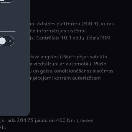
nformācijas un izklaides platforma (MIB 3), kuras
nelis ar centrālo informācijas sistēmu.
tālais displejs. Centrālais 10,1 collu lielais MMI
 sistēma piedāvā augstas izšķirtspējas satelīta
eno lietotāja viedtālruni ar automobili. Plašo
šanas pozīciju un gaisa kondicionēšanas sistēmas
konī, kur tie ir pieejami katram autorizētam
nējs rada 204 ZS jaudu un 400 Nm griezes
/h.