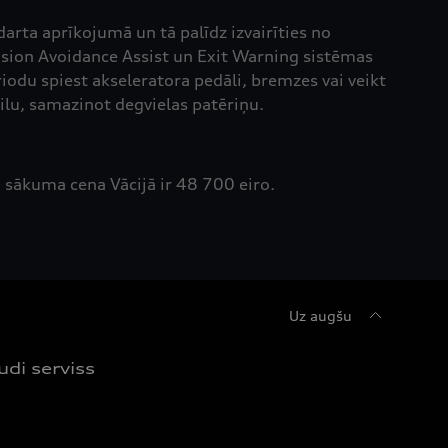
rta aprīkojumā un tā palīdz izvairīties no
sion Avoidance Assist un Exit Warning sistēmas
iodu spiest akseleratora pedāli, bremzes vai veikt
ilu, samazinot degvielas patēriņu.
 sākuma cena Vācijā ir 48 700 eiro.
Uz augšu
udi serviss