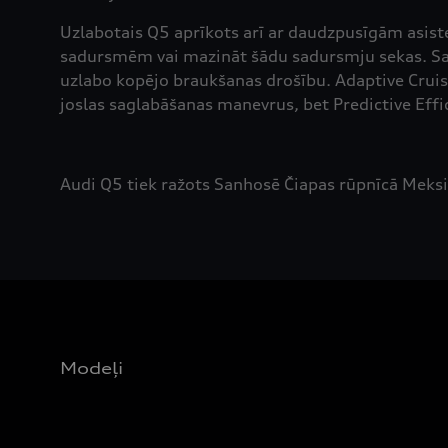
Uzlabotais Q5 aprīkots arī ar daudzpusīgām asiste
sadursmēm vai mazināt šādu sadursmju sekas. Sav
uzlabo kopējo braukšanas drošību. Adaptive Cruise
joslas saglabāšanas manevrus, bet Predictive Effi
Audi Q5 tiek ražots Sanhosē Čiapas rūpnīcā Meksi
Modeļi