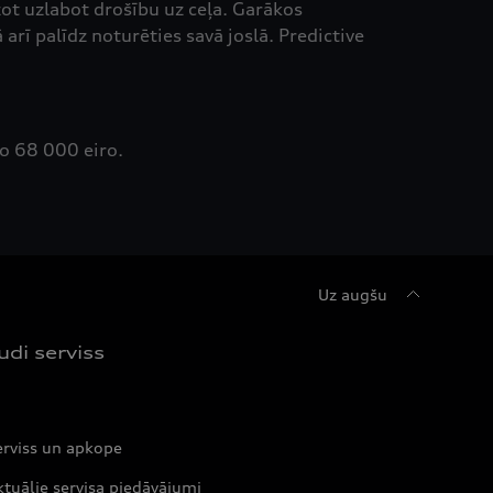
zot uzlabot drošību uz ceļa. Garākos
rī palīdz noturēties savā joslā. Predictive
no 68 000 eiro.
Uz augšu
udi serviss
erviss un apkope
tuālie servisa piedāvājumi