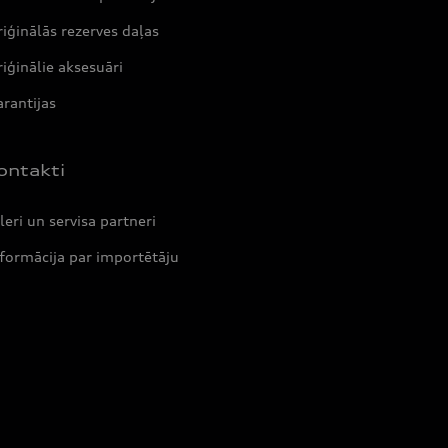
iģinālās rezerves daļas
iģinālie aksesuāri
rantijas
ontakti
leri un servisa partneri
formācija par importētāju