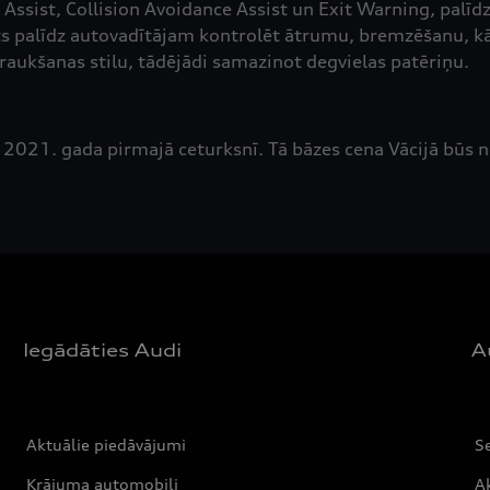
Assist, Collision Avoidance Assist un Exit Warning, palīd
s palīdz autovadītājam kontrolēt ātrumu, bremzēšanu, kā a
raukšanas stilu, tādējādi samazinot degvielas patēriņu.
 2021. gada pirmajā ceturksnī. Tā bāzes cena Vācijā būs 
Iegādāties Audi
A
Aktuālie piedāvājumi
S
Krājuma automobiļi
Ak