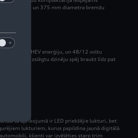
 riepām. Papildu komplektācijā iespējams
 bremžu suportiem un 375 mm diametra bremžu
, kas uzkrāj MHEV enerģiju, un 48/12 voltu
ais SUV ar izslēgtu dzinēju spēj braukt līdz pat
triem.
andarta aprīkojumā ir LED priekšējie lukturi, bet
urējiem lukturiem, kurus papildina jaunā digitālā
tomobili, klienti var izvēlēties starp trim