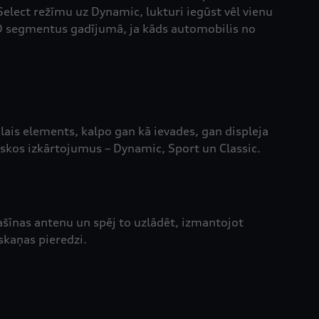
elect režīmu uz Dynamic, lukturi iegūst vēl vienu
LED segmentus gadījumā, ja kāds automobilis no
lais elements, kalpo gan kā ievades, gan displeja
iskos izkārtojumus – Dynamic, Sport un Classic.
ašīnas antenu un spēj to uzlādēt, izmantojot
kaņas pieredzi.