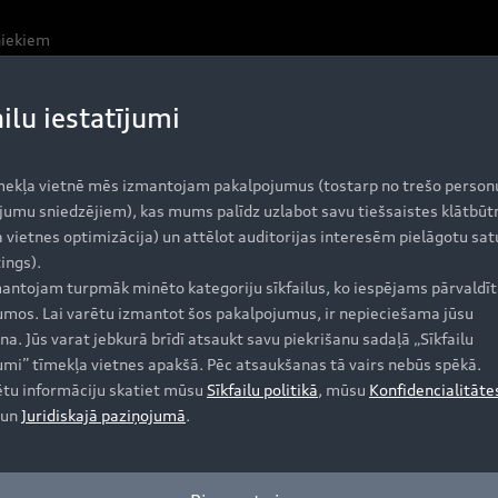
niekiem
ailu iestatījumi
 2012. gada rudenī kā pirmais Audi S modelis ar dīzeļdzi
mekļa vietnē mēs izmantojam pakalpojumus (tostarp no trešo person
jumu sniedzējiem), kas mums palīdz uzlabot savu tiešsaistes klātbūt
ada 341 ZS jaudu un 700 Nm griezes momentu, kas tiek sa
 vietnes optimizācija) un attēlot auditorijas interesēm pielāgotu sat
 un krietni spēcīgāk nekā iepriekš. Šis dzinējs Q5 saimes
ings).
, bet maksimālais ātrums ir 250 km/h. Tāpat kā pirmajam
antojam turpmāk minēto kategoriju sīkfailus, ko iespējams pārvaldīt 
jumos. Lai varētu izmantot šos pakalpojumus, ir nepieciešama jūsu
na. Jūs varat jebkurā brīdī atsaukt savu piekrišanu sadaļā „Sīkfailu
jumi” tīmekļa vietnes apakšā. Pēc atsaukšanas tā vairs nebūs spēkā.
 pārnesumu Tiptronic
ētu informāciju skatiet mūsu
Sīkfailu politikā
, mūsu
Konfidencialitāte
un
Juridiskajā paziņojumā
.
ātrumkārbu, kas nodrošina ātru un ērtu pārnesumu pārslēg
raukšanas apstākļos quattro pastāvīgā visu riteņu piedz
 gadījumā lielākā jauda tiek nodota asij ar labāku saķeri.