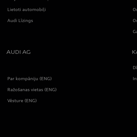
Lietoti automobiļi
Or
Audi Līzings
Or
Ga
AUDI AG
K
Dī
Par kompāniju (ENG)
In
Ražošanas vietas (ENG)
Vēsture (ENG)