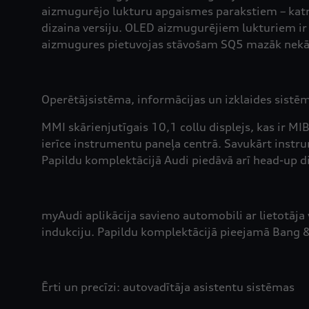
aizmugurējo lukturu apgaismes parakstiem – katram
dizaina versiju. OLED aizmugurējiem lukturiem ir
aizmugures pietuvojas stāvošam SQ5 mazāk nekā
Operētājsistēma, informācijas un izklaides sistē
MMI skārienjutīgais 10,1 collu displejs, kas ir M
ierīce instrumentu paneļa centrā. Savukārt instru
Papildu komplektācijā Audi piedāvā arī head-up di
myAudi aplikācija savieno automobili ar lietotāja
indukciju. Papildu komplektācijā pieejamā Bang 
Ērti un precīzi: autovadītāja asistentu sistēmas