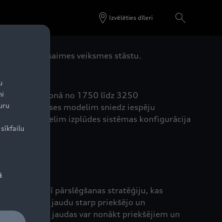
Izvēlēties dīleri
nēju, uzsāka saimes veiksmes stāstu.
u
ni
sniegts diapazonā no 1750 līdz 3250
uru
 augstākās klases modelim sniedz iespēju
 SQ5 TDI modelim izplūdes sistēmas konfigurācija
sīkfailu
s
šanu, kā arī pārslēgšanas stratēģiju, kas
iņas sistēma jaudu starp priekšējo un
 Līdz pat 70 % jaudas var nonākt priekšējiem un