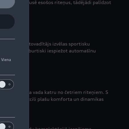
līkuma iekšpusē esošos riteņus, tādējādi palīdzot
rīžos, kad autovadītājs izvēlas sportisku
bāku saķeri – burtiski iespiežot automašīnu
.
. Viena
smu balstiekārta vada katru no četriem riteņiem. S
ārsteidz ar izcili plašu komforta un dinamikas