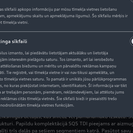
aprīkots ar 20 collu alumīnija diskiem un 255/45 izmēra
kus. Priekšējā ass ir aprīkota ar sešu vārstu alumīnija
kas sīkfaili apkopo informāciju par mūsu tīmekļa vietnes lietošanu
m, apmeklējumu skaitu un apmeklējuma ilgumu). Šo sīkfailu mērķis ir
t tīmekļa vietni.
inga sīkfaili
iksnas ģeneratora-starteri (BAS), litija jona akumulatoru
ailus izmanto, lai piedāvātu lietotājam aktuālāku un lietotāja
rumu, MHEV sistēma atgūst līdz pat 8 kW jaudas. Sportisk
jām interesēm pielāgotu saturu. Tos izmanto, arī lai ierobežotu
nāt degvielas patēriņu pat par 0,7 litriem uz 100 kilome
 attēlošanas biežumu un mērītu un pārvaldītu reklāmas kampaņu
āti. Tie reģistrē, vai tīmekļa vietne ir vai nav tikusi apmeklēta, un
o tīmekļa vietnes saturu. To pamatā ir unikāls jūsu pārlūkprogrammas
s, no kuras piekļūstat internetam, identifikators. Šī informācija var tikt
 ar trešajām personām, piemēram, reklāmdevējiem, lai attēlotu jums
reklāmas citās tīmekļa vietnēs. Šie sīkfaili bieži ir piesaistīti trešo
nodrošinātām tīmekļa vietnes funkcijām.
eiksmīgas detaļas, kas sniedz vēl pamanāmāku izskatu. St
lukturi. Papildu komplektācijā SQ5 TDI pieejams ar aizmug
īti trīs daļās pa sešiem segmentiem katrā. Pasūtot savu au