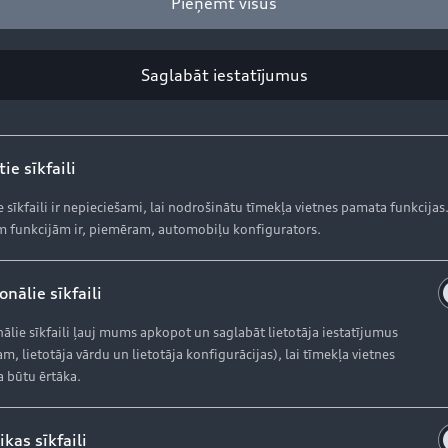
Pieņemt visus
mus, riteņu selektīvā jaudas kontrole nedaudz piebremzē 
Saglabāt iestatījumus
dāmība, labāka dinamika
āli, kas aktīvi kontrolē jaudas sadalījumu starp riteņiem b
ie sīkfaili
ugurējiem riteņiem, kas atrodas līkuma ārpusē un ir ar la
ju. Sporta diferenciālis pieejams papildu komplektācijā
e sīkfaili ir nepieciešami, lai nodrošinātu tīmekļa vietnes pamata funkcijas
 funkcijām ir, piemēram, automobiļu konfigurators.
nālie sīkfaili
 spētu pārvaldīt jaudīgā dīzeļdzinēja veiktspēju. Piecu po
ālie sīkfaili ļauj mums apkopot un saglabāt lietotāja iestatījumus
emina virsbūvi par 30 mm salīdzinājumā ar Q5 modeli un p
m, lietotāja vārdu un lietotāja konfigurācijas), lai tīmekļa vietnes
a būtu ērtāka.
ikas sīkfaili