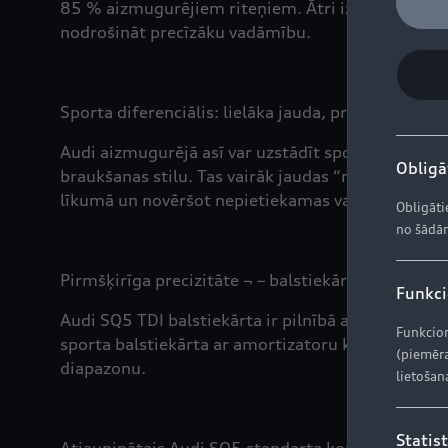
85 % aizmugurējiem riteņiem. Ātri izbraucot līku
nodrošināt precīzāku vadāmību.
Sporta diferenciālis: lielāka jauda, precīzāka va
Audi aizmugurējā asī var uzstādīt sporta diferenci
Obligāt
braukšanas stilu. Tas vairāk jaudas “nosūta” aizm
līkumā un novēršot nepietiekamas vadāmības iespē
Obligāti
no šādām
Pirmšķirīga precizitāte ¬ – balstiekārta
Funkcio
Audi SQ5 TDI balstiekārta ir pilnībā aprīkota, lai
Funkcion
sporta balstiekārta ar amortizatoru kontroli paz
(piemēra
diapazonu.
lietošan
Statist