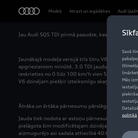
Audi
Modeļi
Atrast un iegādāties
Audi īpaš
Sīkf
Jau Audi SQ5 TDI pirmā paaudze, kas tirgū nonāca
Savā tī
pakalpo
Jaunākajā modeļa versijā trīs litru V6 dzinējs r
(tīmekļa
apgriezieniem minūtē. 3.0 TDI jaudu attīsta ātrāk
(mārket
ieskrieties no 0 līdz 100 km/h vien 5,1 sekundē
Mēs izm
V6 dzinējam piešķir izteiksmīgu skaņu.
iestatī
piekriša
iestatī
Ātrāka un ērtāka pārnesumu pārslēgšana: astoņu
Detaliz
politikā
Jauda tiek nodota ar astoņu pārnesumu Tiptronic 
pielāgota šim modificētajam dzinējam. Normālos b
aizmugurējo asi sadala attiecībā 40:60. Sānslīdes