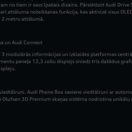
 no tiem ir savs īpašais dizains. Pārslēdzot Audi Drive S
 arī attāluma noteikšanas funkcija, kas aktivizē visus O
 2 metru attālumā.
ma un Audi Connect
IB 3 modulārās informācijas un izklaides platformas centrā
mentu paneļa 12,3 collu displejs sniedz trīs dažādus graf
spleju.
 viedtālruni. Audi Phone Box savieno viedtālruni ar autom
& Olufsen 3D Premium skaņas sistēma nodrošina unikālu s