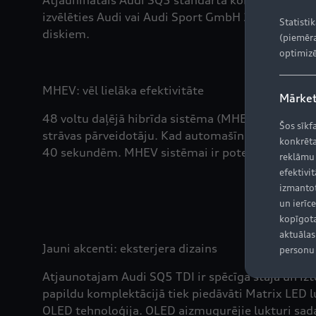
Atjauninātais Audi SQ5 standarta komplektācijā 
izvēlēties Audi vai Audi Sport GmbH 21 collu dis
Statisti
diskiem.
(piemēra
optimizē
MHEV: vēl lielāka efektivitāte
Mārket
48 voltu daļējā hibrīda sistēma (MHEV) izmanto s
Šos sīkf
strāvas pārveidotāju. Kad automašīna samazina āt
konkrēta
40 sekundēm. MHEV sistēmai ir potenciāls samazi
reklāmu
efektivit
izmantot
un ierīce
kopīgota
aktuālas 
Jauni akcenti: eksterjera dizains
personu 
Atjaunotajam Audi SQ5 TDI ir spēcīga stāja un izt
papildu komplektācijā tiek piedāvāti Matrix LED 
OLED tehnoloģija. OLED aizmugurējie lukturi sadal