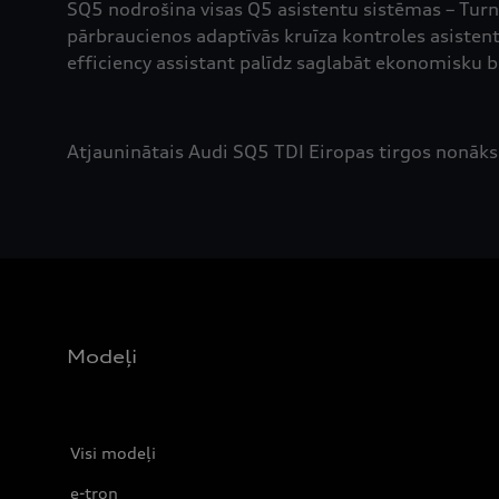
SQ5 nodrošina visas Q5 asistentu sistēmas – Turn 
pārbraucienos adaptīvās kruīza kontroles asistent
efficiency assistant palīdz saglabāt ekonomisku b
Atjauninātais Audi SQ5 TDI Eiropas tirgos nonāks
Modeļi
Visi modeļi
e-tron