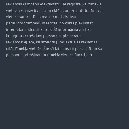
balstiekārta standarta aprīkojumā pieejama Q7
reklāmas kampaņu efektivitāti. Tie reģistrē, vai tīmekļa
septiņvietīgajā versijā.
vietne ir vai nav tikusi apmeklēta, un izmantoto tīmekļa
vietnes saturu. To pamatā ir unikāls jūsu
Uzlabotais Audi Q7 ir izcils sabiedrotais arī tiem,
pārlūkprogrammas un ierīces, no kuras piekļūstat
kuriem patīk izbaudīt dinamisku braukšanu.
internetam, identifikators. Šī informācija var tikt
Papildus optimizētajai visu riteņu stūrēšanai, kas
kopīgota ar trešajām personām, piemēram,
ļauj aizmugurējiem riteņiem pat par pieciem
reklāmdevējiem, lai attēlotu jums aktuālas reklāmas
grādiem pagriezties pretējā virzienā, pastāv
citās tīmekļa vietnēs. Šie sīkfaili bieži ir piesaistīti trešo
personu nodrošinātām tīmekļa vietnes funkcijām.
elektromehāniski aktīvās šķērstabilizācijas
sistēmas opcija. Regulējamie stabilizētāji
nodrošina gludāku braukšanu nelīdzena ceļa
apstākļos. Savukārt sportiskas braukšanas
piekritēji novērtēs optimālo rites kompensāciju,
kas ļauj izbraukt līkumus pārliecinošāk un drošāk.
Daļējā hibrīda tehnoloģija
Visi Audi Q7 dzinēji ir savienoti ar astoņu