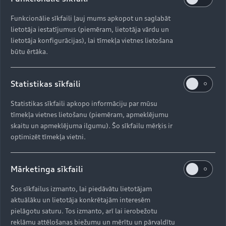
funkciju klusai durvju aizvēršanai, Bang & Olufsen
Funkcionālie sīkfaili ļauj mums apkopot un saglabāt
3D Advanced skaņas sistēmu, kā arī gaisa
lietotāja iestatījumus (piemēram, lietotāja vārdu un
kvalitātes kontroli ar aromatizētāju un jonizētāju.
lietotāja konfigurācijas), lai tīmekļa vietnes lietošana
Papildu daudzajām ērtībām, kas ikkatru
būtu ērtāka.
braucienu padara vēl patīkamāku, klienti var
izvēlēties arī sēdekļus ar neskaitāmām
regulēšanas funkcijām, tostarp S modeļa sporta
Statistikas sīkfaili
sēdekļus, kas pieejami ar klimata kontroli un
Statistikas sīkfaili apkopo informāciju par mūsu
masāžas funkciju, padarot braucienu par patiesu
tīmekļa vietnes lietošanu (piemēram, apmeklējumu
atpūtu.
skaitu un apmeklējuma ilgumu). Šo sīkfailu mērķis ir
Bezceļiem piemērota jauda
optimizēt tīmekļa vietni.
Plašais un ietilpīgais salons un automobiļa
Mārketinga sīkfaili
iespaidīgais izmērs spēj nodrošināt komfortu
dažādos ceļa apstākļos – gan pilsētas satiksmē,
Šos sīkfailus izmanto, lai piedāvātu lietotājam
gan garākos pārbraucienos, braucot pa lielceļiem,
aktuālāku un lietotāja konkrētajām interesēm
gan arī bezceļa apstākļos, ko nodrošina adaptīvā
pielāgotu saturu. Tos izmanto, arī lai ierobežotu
pneimatiskā balstiekārta. Pneimatiskā
reklāmu attēlošanas biežumu un mērītu un pārvaldītu