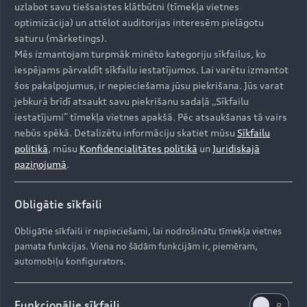
Pateicoties jaunajam dizainam, lielā SUV garums
uzlabot savu tiešsaistes klātbūtni (tīmekļa vietnes
palielinājies par 11 milimetriem, sasniedzot 5,06
optimizācija) un attēlot auditorijas interesēm pielāgotu
metru garumu. Tas ir 1,9 metru plats un 1,7
saturu (mārketings).
metru augsts. Audi Q7 pārspēj savus tiešos
Mēs izmantojam turpmāk minēto kategoriju sīkfailus, ko
konkurentus ar interjera garumu, kā arī vietu
iespējams pārvaldīt sīkfailu iestatījumos. Lai varētu izmantot
galvai un elkoņiem gan salona priekšā, gan
šos pakalpojumus, ir nepieciešama jūsu piekrišana. Jūs varat
aizmugurē sēdošajiem. Atkarībā no aizmugurējo
jebkurā brīdī atsaukt savu piekrišanu sadaļā „Sīkfailu
sēdekļu atzveltņu pozīcijas piecu sēdvietu versijas
iestatījumi” tīmekļa vietnes apakšā. Pēc atsaukšanas tā vairs
bagāžas nodalījuma tilpums sasniedz 865 līdz
nebūs spēkā. Detalizētu informāciju skatiet mūsu
Sīkfailu
2050 litrus (ar nolaistiem sēdekļiem).
politikā
, mūsu
Konfidencialitātes politikā
un
Juridiskajā
paziņojumā
.
Audi Q7 salons papildina atjaunotā automobiļa
Obligātie sīkfaili
izteiksmīgo eksterjeru. Jaunais digitālais vadības
Obligātie sīkfaili ir nepieciešami, lai nodrošinātu tīmekļa vietnes
koncepts, kas ietver divus lielus skārienjutīgus
pamata funkcijas. Viena no šādām funkcijām ir, piemēram,
ekrānus, izceļ automobiļa prestižu. Papildu
automobiļu konfigurators.
aprīkojumā iespējams pasūtīt apgaismojumu, kas
izgaismo interjeru tumsā, četru zonu
automātisko gaisa kondicionēšanas sistēmu,
Funkcionālie sīkfaili