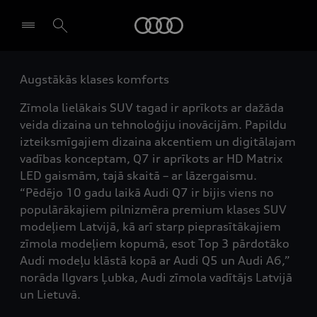
Audi
Augstākās klases komforts
Izvēlēties dīleri
Zīmola lielākais SUV tagad ir aprīkots ar dažāda
veida dizaina un tehnoloģiju inovācijām. Papildu
izteiksmīgajiem dizaina akcentiem un digitālajam
vadības konceptam, Q7 ir aprīkots ar HD Matrix
LED gaismām, tajā skaitā – ar lāzergaismu.
“Pēdējo 10 gadu laikā Audi Q7 ir bijis viens no
populārākajiem pilnizmēra premium klases SUV
modeļiem Latvijā, kā arī starp pieprasītākajiem
zīmola modeļiem kopumā, esot Top 3 pārdotāko
Audi modeļu klāstā kopā ar Audi Q5 un Audi A6,”
norāda Ilgvars Ļubka, Audi zīmola vadītājs Latvijā
un Lietuvā.