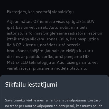
Eksterjers, kas neatstāj vienaldzīgu
Atjauninātais Q7 iemieso visas spilgtākās SUV
īpašības un vēl vairāk. Automobilim ir liela
astoņstūra formas Singleframe radiatora reste un
izteiksmīga sliekšņu zonas līnija, kas paspilgtina
lielā Q7 klīrensu, norādot uz tā bezceļa
braukšanas spējām. Jaunais priekšējo lukturu
dizains ar papildu aprīkojumā pieejamo HD
Matrix LED tehnoloģiju ar Audi lāzergaismu, vēl
vairāk izceļ šī pilnizmēra modeļa platumu.
Sīkfailu iestatījumi
Izcils komforts
Gan ar piecām, gan septiņām sēdvietām Audi Q7
Savā tīmekļa vietnē mēs izmantojam pakalpojumus (tostarp
apvieno prestižu ar praktiskām ikdienas īpašībām.
no trešo personu pakalpojumu sniedzējiem), kas mums palīdz