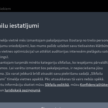
niekiem
ailu iestatījumi
ē veiksmīgu mūsu 25. RS modeļu gadadienas turpinājumu 
iteņu piedziņai, šie modeļi savā segmentā iekarojuši īpaš
mekļa vietnē mēs izmantojam pakalpojumus (tostarp no trešo person
jumu sniedzējiem), kas mums palīdz uzlabot savu tiešsaistes klātbūt
 vietnes optimizācija) un attēlot auditorijas interesēm pielāgotu sat
ings).
antojam turpmāk minēto kategoriju sīkfailus, ko iespējams pārvaldīt 
atpazīstams jau pēc pirmā acu uzmetiena. Singleframe rad
jumos. Lai varētu izmantot šos pakalpojumus, ir nepieciešama jūsu
 dizaina konceptu. Gaisa atveres virs restes atgādina klas
na. Jūs varat jebkurā brīdī atsaukt savu piekrišanu sadaļā „Sīkfailu
tē izteiksmīgu RS 5 izskatu. Papildu komplektācijā pieej
jumi” tīmekļa vietnes apakšā. Pēc atsaukšanas tā vairs nebūs spēkā.
atšķir abus RS modeļus no bāzes modeļa A5.
ētu informāciju skatiet mūsu
Sīkfailu politikā
, mūsu
Konfidencialitāte
un
Juridiskajā paziņojumā
.