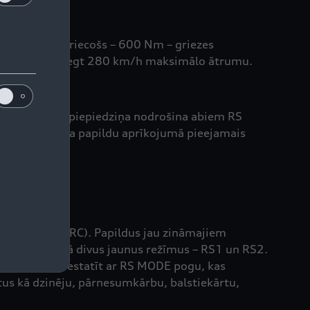
, 450 ZS un satriecošs – 600 Nm – griezes
 un spēj sasniegt 280 km/h maksimālo ātrumu.
. quattro pilnpiepiedziņa nodrošina abiem RS
rtiskāku padara papildu aprīkojumā pieejamais
ide Control (DRC). Papildus jau zināmajiem
jumā) piedāvā divus jaunus režīmus – RS1 un RS2.
tos iespējams iestatīt ar RS MODE pogu, kas
tus kā dzinēju, pārnesumkārbu, balstiekārtu,