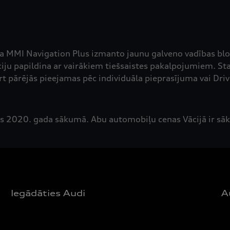
ma MMI Navigation Plus izmanto jaunu galveno vadības bl
ciju papildina ar vairākiem tiešsaistes pakalpojumiem. St
t pārējās pieejamas pēc individuāla pieprasījuma vai Dri
es 2020. gada sākumā. Abu automobiļu cenas Vācijā ir sāk
Iegādāties Audi
A