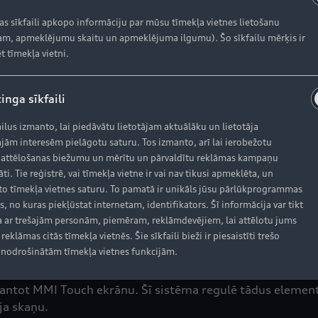
kas sīkfaili apkopo informāciju par mūsu tīmekļa vietnes lietošanu
m, apmeklējumu skaitu un apmeklējuma ilgumu). Šo sīkfailu mērķis ir
fektivitāti – 2,9 litru TFSI divu turbīnu V6 dzinēja jauda
t tīmekļa vietni.
RS 5 modeļi no 0 līdz 100 km/h paātrinās 3,9 sekundēs
inga sīkfaili
novada dzinēja jaudu pastāvīgajai visu riteņu piedziņai
ailus izmanto, lai piedāvātu lietotājam aktuālāku un lietotāja
stabilitāti neatkarīgi no laikapstākļiem. Vadību vēl spo
jām interesēm pielāgotu saturu. Tos izmanto, arī lai ierobežotu
tīvi sadala starp riteņiem.
 attēlošanas biežumu un mērītu un pārvaldītu reklāmas kampaņu
āti. Tie reģistrē, vai tīmekļa vietne ir vai nav tikusi apmeklēta, un
o tīmekļa vietnes saturu. To pamatā ir unikāls jūsu pārlūkprogrammas
s, no kuras piekļūstat internetam, identifikators. Šī informācija var tikt
 ar trešajām personām, piemēram, reklāmdevējiem, lai attēlotu jums
reklāmas citās tīmekļa vietnēs. Šie sīkfaili bieži ir piesaistīti trešo
alstiekārtu, bet RS Plus sporta balstiekārta ar Dynamic R
nodrošinātām tīmekļa vietnes funkcijām.
ve Select dinamiskās vadības sistēma (standarta aprīko
ie atbilstu viņa personīgajām vēlmēm, un tos saglabājis, 
zmantot MMI Touch ekrānu. Šī sistēma regulē tādus elemen
ja skaņu.