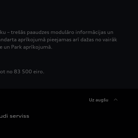
oku – trešās paaudzes modulāro informācijas un
andarta aprīkojumā pieejamas arī dažas no vairāk
ve un Park aprīkojumā.
ot no 83 500 eiro.
Uz augšu
udi serviss