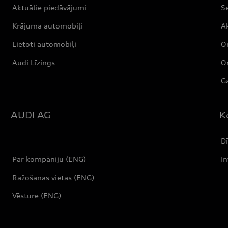
Aktuālie piedāvājumi
S
Krājuma automobiļi
Ak
Lietoti automobiļi
Or
Audi Līzings
Or
Ga
AUDI AG
K
Dī
Par kompāniju (ENG)
In
Ražošanas vietas (ENG)
Vēsture (ENG)