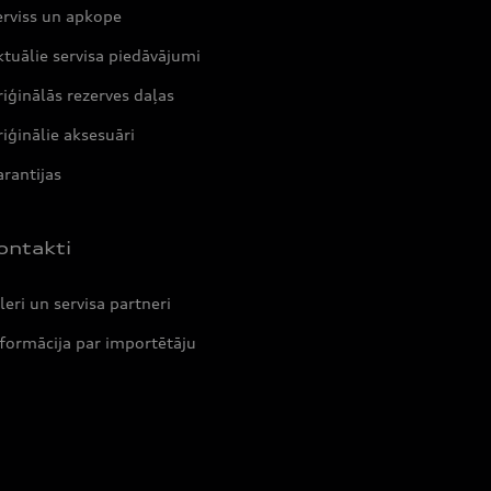
erviss un apkope
tuālie servisa piedāvājumi
iģinālās rezerves daļas
iģinālie aksesuāri
rantijas
ontakti
leri un servisa partneri
formācija par importētāju