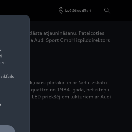
Izvēlēties dīleri
un modeļu klāsta atjaunināšanu. Pateicoties
u vietu," norāda Audi Sport GmbH izpilddirektors
u
ni
uru
sīkfailu
iatora reste kļuvusi platāka un ar šādu izskatu
isko Audi Sport quattro no 1984. gada, bet riteņu
amajiem matrix LED priekšējiem lukturiem ar Audi
s