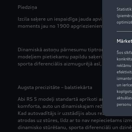
Piedziņa
Statisti
(piemēra
Izcila saķere un iespaidīga jauda apvienojumā ar e
optimizē
moments jau no 1900 apgriezieniem minūtē. Abi 
Mārket
Dinamiskā astoņu pārnesumu tiptronic ātrumkārba 
Šos sīkf
modeļiem pietiekamu papildu saķeri, dinamiku un 
konkrēta
sporta diferenciālis aizmugurējā asī, kas griezi ak
reklāmu
efektivit
izmantot
un ierīce
Augsta precizitāte – balstiekārta
kopīgota
aktuālas 
Abi RS 5 modeļi standartā aprīkoti ar RS sporta b
personu 
komforta, auto un dinamiskajam režīmam Audi Dri
Kad autovadītājs ir uzstādījis abus režīmus, lai t
atrodas uz stūres, līdz ar to nav nepieciešams i
dinamisko stūrēšanu, sporta diferenciāli un dzinē