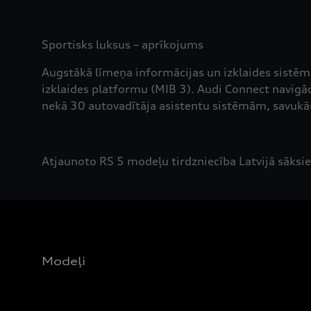
Sportisks luksus – aprīkojums
Augstākā līmeņa informācijas un izklaides sistē
izklaides platformu (MIB 3). Audi Connect navigā
nekā 30 autovadītāja asistentu sistēmām, savukār
Atjaunoto RS 5 modeļu tirdzniecība Latvijā sāksi
Modeļi