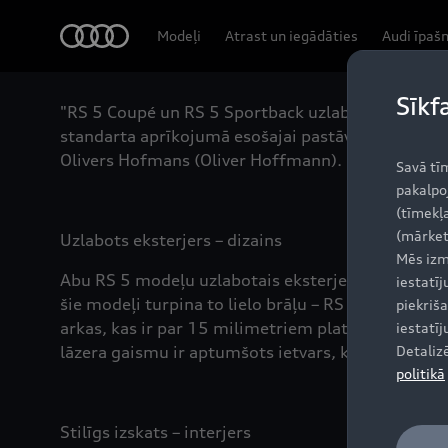
Audi
Modeļi
Atrast un iegādāties
Audi īpaš
Sīkf
"RS 5 Coupé un RS 5 Sportback uzlabojumi iezīm
standarta aprīkojumā esošajai pastāvīgajai visu r
Olivers Hofmans (Oliver Hoffmann).
Savā tī
pakalpo
(tīmekļa
(mārket
Uzlabots eksterjers – dizains
Mēs izm
Abu RS 5 modeļu uzlabotais eksterjera dizains ir 
iestatī
šie modeļi turpina to lielo brāļu – RS 6 un RS 7 –
piekriša
arkas, kas ir par 15 milimetriem platākas, garan
iestatī
lāzera gaismu ir aptumšots ietvars, kas skaidri 
Detaliz
politikā
Stilīgs izskats – interjers