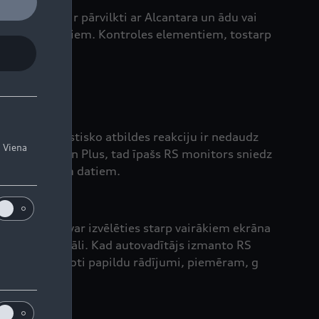
aprīkojumā ir pārvilkti ar Alcantara un ādu vai
lēkiem akcentiem. Kontroles elementiem, tostarp
krāns ar akustisko atbildes reakciju ir nedaudz
. Viena
MMI Navigation Plus, tad īpašs RS monitors sniedz
tūru un citiem datiem.
 autovadītājs var izvēlēties starp vairākiem ekrāna
slēgšanās signāli. Kad autovadītājs izmanto RS
ānā tiek attēloti papildu rādījumi, piemēram, g
grafiku.