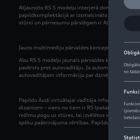
Atjaunoto RS 5 modeļu interjerā dominē horizontāl
papildkomplektācijā ar izsmalcināto Nappa ādu. 
stūrei un pārnesumu pārslēgam ir Alcantara apda
Jauns multimediju pārvaldes koncepts
Obligāt
Abu RS 5 modeļu jaunais pārvaldes koncepts koncen
Obligāti
pavērsts pret autovadītāju. Ja automobilis aprīko
no šādām
autovadītājam informāciju par dzinēja temperatūr
Funkcio
Papildu Audi virtuālajai vadītāja informācijas sist
Funkcion
dizainiem – viens no tiem ir RS īpašais ekrāns, k
(piemēra
režīmu pogu uz stūres, lai izvēlētos vienu no div
lietošan
spēku paātrinājuma vērtības. Papildu komplektācij
Statist