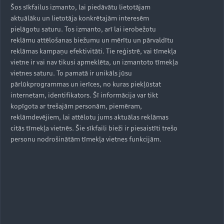
Šos sīkfailus izmanto, lai piedāvātu lietotājam
Daudzpusīgs salons un
aktuālāku un lietotāja konkrētajām interesēm
pārliecinoša braukšana ar
pielāgotu saturu. Tos izmanto, arī lai ierobežotu
reklāmu attēlošanas biežumu un mērītu un pārvaldītu
inteliģentajām asistentu
reklāmas kampaņu efektivitāti. Tie reģistrē, vai tīmekļa
vietne ir vai nav tikusi apmeklēta, un izmantoto tīmekļa
sistēmām
vietnes saturu. To pamatā ir unikāls jūsu
pārlūkprogrammas un ierīces, no kuras piekļūstat
internetam, identifikators. Šī informācija var tikt
Papildu piecu un septiņu sēdvietu versijām, pirmo reizi
kopīgota ar trešajām personām, piemēram,
modeļa vēsturē Q7 būs pieejams ar sešām sēdvietām –
reklāmdevējiem, lai attēlotu jums aktuālas reklāmas
divas sēdvietas otrajā rindā un divas trešajā sniegs
citās tīmekļa vietnēs. Šie sīkfaili bieži ir piesaistīti trešo
biznesa klases ērtības un komfortu, padarot to īpaši
personu nodrošinātām tīmekļa vietnes funkcijām.
piemērotu tālākiem braucieniem. Piecu un septiņu
sēdvietu versijās otrajā rindā būs iespējams ērti izvietot
trīs bērnu sēdeklīšus, kas uzsver modeļa piemērotību
tieši ģimenēm. Plašajā salonā tiks iedzīvināta Audi
ģeometriski precīzā dizaina valoda, jauna dizaina
elektriski regulējamas ventilācijas plūsmu atveres,
priekšējā pasažiera displejs un uzlabota centrālā konsole.