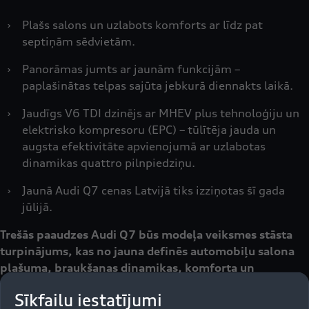
›
Plašs salons un uzlabots komforts ar līdz pat
septiņām sēdvietām.
›
Panorāmas jumts ar jaunām funkcijām –
paplašinātas telpas sajūta jebkurā diennakts laikā.
›
Jaudīgs V6 TDI dzinējs ar MHEV plus tehnoloģiju un
elektrisko kompresoru (EPC) – tūlītēja jauda un
augsta efektivitāte apvienojumā ar uzlabotas
dinamikas quattro pilnpiedziņu.
›
Jaunā Audi Q7 cenas Latvijā tiks izziņotas šī gada
jūlijā.
Trešās paaudzes Audi Q7 būs modeļa veiksmes stāsta
turpinājums, kas no jauna definēs automobiļu salona
plašuma, braukšanas dinamikas, komforta un
tehnoloģiju standartus. Modeļa pārliecinošo raksturu
Sīkfailu iestatījumi
izcels izteiksmīgais Audi dizains, jaudīgais siluets un