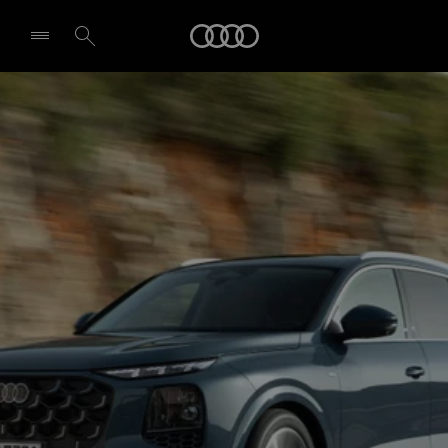
Audi
Izvēlēties dīleri