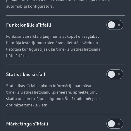
Pārliecinošu veiktspēju nodrošinās jaudīga piedziņas
automobiļu konfigurators.
sistēma ar MHEV plus tehnoloģiju un quattro
pilnpiedziņa, padarot jauno Q7 par daudzpusīgu
sabiedroto biznesam, ģimenei un atpūtai.”
Funkcionālie sīkfaili
Funkcionālie sīkfaili ļauj mums apkopot un saglabāt
lietotāja iestatījumus (piemēram, lietotāja vārdu un
lietotāja konfigurācijas), lai tīmekļa vietnes lietošana
būtu ērtāka.
Statistikas sīkfaili
Statistikas sīkfaili apkopo informāciju par mūsu
tīmekļa vietnes lietošanu (piemēram, apmeklējumu
skaitu un apmeklējuma ilgumu). Šo sīkfailu mērķis ir
optimizēt tīmekļa vietni.
Mārketinga sīkfaili