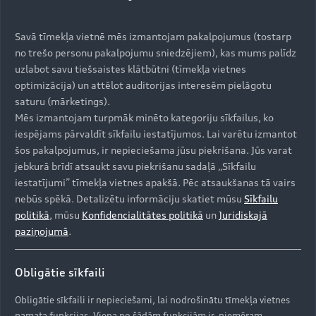
progresīvā digitālā apgaismojuma tehnoloģija. Audi Q7
būs pieejams ar piecām, sešām vai septiņām sēdvietām,
Savā tīmekļa vietnē mēs izmantojam pakalpojumus (tostarp
piedāvājot daudzpusību un uzlabotu komfortu ikdienai.
no trešo personu pakalpojumu sniedzējiem), kas mums palīdz
Pasažieri novērtēs salona plašumu un izgaismoto
uzlabot savu tiešsaistes klātbūtni (tīmekļa vietnes
panorāmas jumtu ar regulējamas intensitātes
optimizācija) un attēlot auditorijas interesēm pielāgotu
aptumšošanas funkciju. Šī gada jūlijā Audi izziņos jaunā
saturu (mārketings).
Q7 cenas Latvijā un pie oficiālā pārstāvja Moller Auto
Mēs izmantojam turpmāk minēto kategoriju sīkfailus, ko
Rīga uzsāks modeļa iepriekšpārdošanu.
iespējams pārvaldīt sīkfailu iestatījumos. Lai varētu izmantot
šos pakalpojumus, ir nepieciešama jūsu piekrišana. Jūs varat
“Jau vairāk nekā 20 gadus Audi Q7 definē to, kādam ir
jebkurā brīdī atsaukt savu piekrišanu sadaļā „Sīkfailu
jābūt izcilam premium SUV. Ar jauno paaudzi mēs šo
iestatījumi” tīmekļa vietnes apakšā. Pēc atsaukšanas tā vairs
misiju turpinām. Tas apvienos sportisku un jaudīgu
nebūs spēkā. Detalizētu informāciju skatiet mūsu
Sīkfailu
dizainu ar ērti pielāgojamu salona funkcionalitāti,
politikā
, mūsu
Konfidencialitātes politikā
un
Juridiskajā
augstākās kvalitātes materiāliem un plašu tehnoloģiju
paziņojumā
.
klāstu,” skaidro Audi izpilddirektors Gernots Dēlneris
(Gernot Döllner). “Modeļa premium statusu apliecinās
Obligātie sīkfaili
konfigurācijas iespējas līdz pat septiņām sēdvietām,
panorāmas stikla jumts, kas rada paplašinātas telpas
Obligātie sīkfaili ir nepieciešami, lai nodrošinātu tīmekļa vietnes
sajūtu, un harmoniski saskaņotie interjera materiāli.
pamata funkcijas. Viena no šādām funkcijām ir, piemēram,