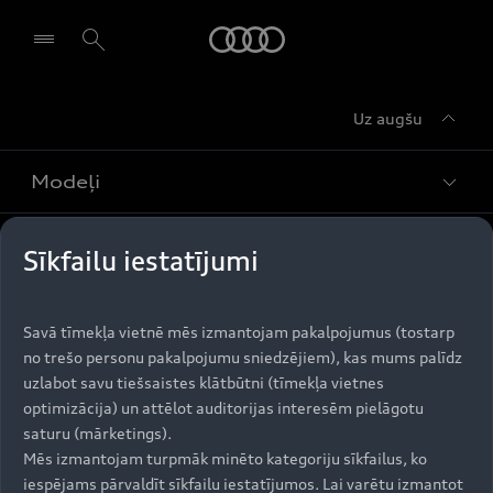
Audi
Uz augšu
Izvēlēties dīleri
Modeļi
Iegādāties Audi
Sīkfailu iestatījumi
Visi modeļi
Audi serviss
e-tron
Savā tīmekļa vietnē mēs izmantojam pakalpojumus (tostarp
Aktuālie piedāvājumi
no trešo personu pakalpojumu sniedzējiem), kas mums palīdz
e-tron GT
Aktualitātes
uzlabot savu tiešsaistes klātbūtni (tīmekļa vietnes
Krājuma automobiļi
Serviss un apkope
optimizācija) un attēlot auditorijas interesēm pielāgotu
Lietoti automobiļi
AUDI AG
saturu (mārketings).
Aktuālie servisa piedāvājumi
Mēs izmantojam turpmāk minēto kategoriju sīkfailus, ko
Jaunumi
Audi Līzings
iespējams pārvaldīt sīkfailu iestatījumos. Lai varētu izmantot
Oriģinālās rezerves daļas