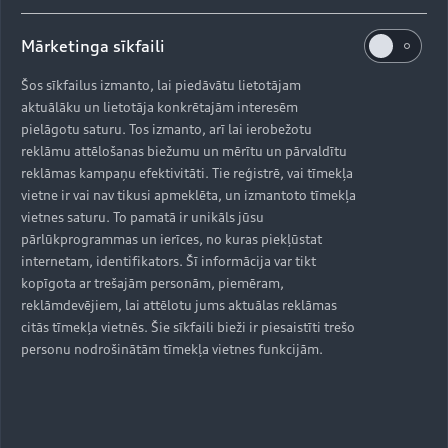
Mārketinga sīkfaili
Šos sīkfailus izmanto, lai piedāvātu lietotājam
aktuālāku un lietotāja konkrētajām interesēm
pielāgotu saturu. Tos izmanto, arī lai ierobežotu
reklāmu attēlošanas biežumu un mērītu un pārvaldītu
reklāmas kampaņu efektivitāti. Tie reģistrē, vai tīmekļa
vietne ir vai nav tikusi apmeklēta, un izmantoto tīmekļa
vietnes saturu. To pamatā ir unikāls jūsu
pārlūkprogrammas un ierīces, no kuras piekļūstat
internetam, identifikators. Šī informācija var tikt
kopīgota ar trešajām personām, piemēram,
reklāmdevējiem, lai attēlotu jums aktuālas reklāmas
citās tīmekļa vietnēs. Šie sīkfaili bieži ir piesaistīti trešo
personu nodrošinātām tīmekļa vietnes funkcijām.