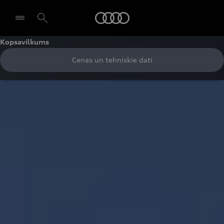
Audi
Kopsavilkums
Cenas un tehniskie dati
Izvēlēties dīleri