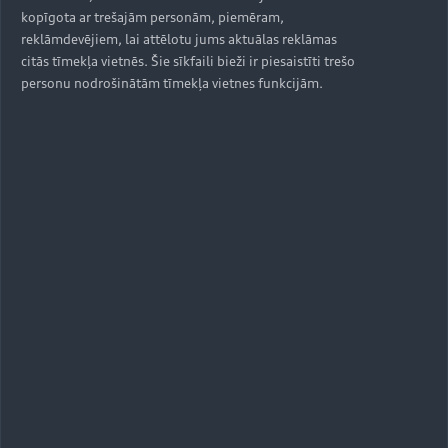
kopīgota ar trešajām personām, piemēram,
reklāmdevējiem, lai attēlotu jums aktuālas reklāmas
citās tīmekļa vietnēs. Šie sīkfaili bieži ir piesaistīti trešo
personu nodrošinātām tīmekļa vietnes funkcijām.
S6 Sportback e-tron
Apskatīt
Uz augšu