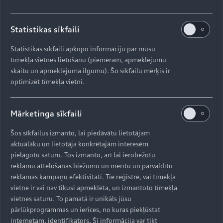
Statistikas sīkfaili
Statistikas sīkfaili apkopo informāciju par mūsu
tīmekļa vietnes lietošanu (piemēram, apmeklējumu
skaitu un apmeklējuma ilgumu). Šo sīkfailu mērķis ir
optimizēt tīmekļa vietni.
S6 Avant e-tron
Apskatīt
Mārketinga sīkfaili
Šos sīkfailus izmanto, lai piedāvātu lietotājam
aktuālāku un lietotāja konkrētajām interesēm
pielāgotu saturu. Tos izmanto, arī lai ierobežotu
reklāmu attēlošanas biežumu un mērītu un pārvaldītu
reklāmas kampaņu efektivitāti. Tie reģistrē, vai tīmekļa
vietne ir vai nav tikusi apmeklēta, un izmantoto tīmekļa
vietnes saturu. To pamatā ir unikāls jūsu
pārlūkprogrammas un ierīces, no kuras piekļūstat
Elektrisks
internetam, identifikators. Šī informācija var tikt