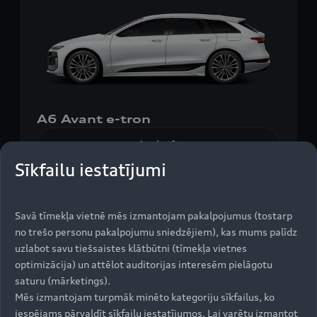
A6 Avant e-tron
Apskatīt
Sīkfailu iestatījumi
Savā tīmekļa vietnē mēs izmantojam pakalpojumus (tostarp
no trešo personu pakalpojumu sniedzējiem), kas mums palīdz
uzlabot savu tiešsaistes klātbūtni (tīmekļa vietnes
optimizācija) un attēlot auditorijas interesēm pielāgotu
saturu (mārketings).
Elektrisks
Mēs izmantojam turpmāk minēto kategoriju sīkfailus, ko
iespējams pārvaldīt sīkfailu iestatījumos. Lai varētu izmantot