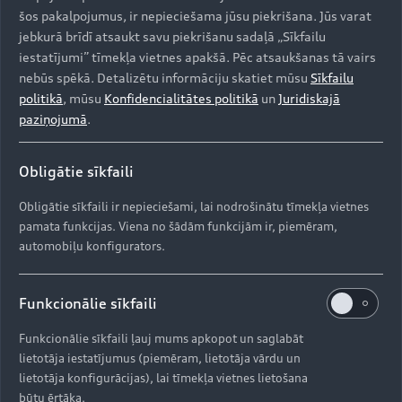
šos pakalpojumus, ir nepieciešama jūsu piekrišana. Jūs varat
jebkurā brīdī atsaukt savu piekrišanu sadaļā „Sīkfailu
iestatījumi” tīmekļa vietnes apakšā. Pēc atsaukšanas tā vairs
nebūs spēkā. Detalizētu informāciju skatiet mūsu
Sīkfailu
politikā
, mūsu
Konfidencialitātes politikā
un
Juridiskajā
paziņojumā
.
A6 Sportback e-tron
Obligātie sīkfaili
Apskatīt
Obligātie sīkfaili ir nepieciešami, lai nodrošinātu tīmekļa vietnes
pamata funkcijas. Viena no šādām funkcijām ir, piemēram,
automobiļu konfigurators.
Funkcionālie sīkfaili
Funkcionālie sīkfaili ļauj mums apkopot un saglabāt
lietotāja iestatījumus (piemēram, lietotāja vārdu un
Elektrisks
lietotāja konfigurācijas), lai tīmekļa vietnes lietošana
būtu ērtāka.