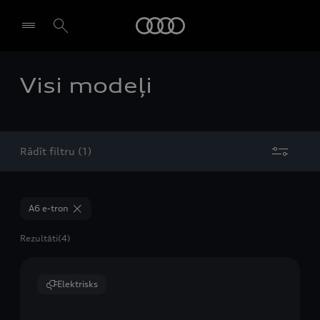
Audi
Visi modeļi
Izvēlēties dīleri
Rādīt filtru (1)
A6 e-tron
Rezultāti
(4)
Elektrisks