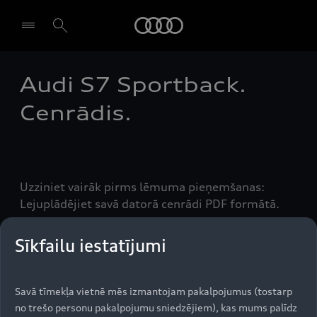
Audi
Audi S7 Sportback.
Izvēlēties dīleri
Cenrādis.
Uzziniet vairāk pirms lēmuma pieņemšanas:
Lejuplādējiet savā datorā cenrādi PDF formātā.
Sīkfailu iestatījumi
Audi Exclusive
Savā tīmekļa vietnē mēs izmantojam pakalpojumus (tostarp
piedāvājums.
no trešo personu pakalpojumu sniedzējiem), kas mums palīdz