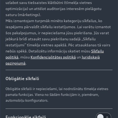
uzlabot savu tiešsaistes klātbūtni (tīmekļa vietnes
Izmantojiet Audi exclusive sniegtās iespējas, lai
optimizācija) un attēlot auditorijas interesēm pielāgotu
pielāgotu jūsu Audi savam raksturam.
saturu (mārketings).
Mēs izmantojam turpmāk minēto kategoriju sīkfailus, ko
iespējams pārvaldīt sīkfailu iestatījumos. Lai varētu izmantot
šos pakalpojumus, ir nepieciešama jūsu piekrišana. Jūs varat
jebkurā brīdī atsaukt savu piekrišanu sadaļā „Sīkfailu
Lejupielādēt PDF
iestatījumi” tīmekļa vietnes apakšā. Pēc atsaukšanas tā vairs
nebūs spēkā. Detalizētu informāciju skatiet mūsu
Sīkfailu
politikā
, mūsu
Konfidencialitātes politikā
un
Juridiskajā
paziņojumā
.
Uz augšu
Obligātie sīkfaili
Modeļi
Obligātie sīkfaili ir nepieciešami, lai nodrošinātu tīmekļa vietnes
Iegādāties Audi
pamata funkcijas. Viena no šādām funkcijām ir, piemēram,
automobiļu konfigurators.
Visi modeļi
Audi serviss
e-tron
Funkcionālie sīkfaili
Aktuālie piedāvājumi