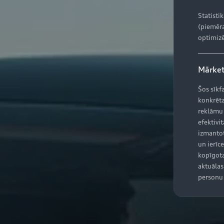
Statisti
(piemēra
optimizē
Mārket
Šos sīkf
konkrēta
reklāmu
efektivit
izmantot
un ierīce
kopīgota
aktuālas 
personu 