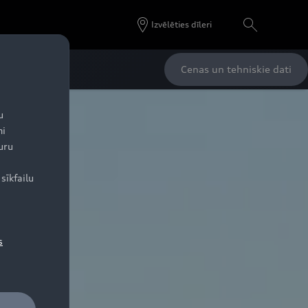
Izvēlēties dīleri
Cenas un tehniskie dati
u
ni
uru
sīkfailu
s