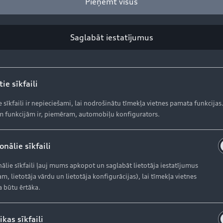
Pieņemt visus
Saglabāt iestatījumus
ie sīkfaili
e sīkfaili ir nepieciešami, lai nodrošinātu tīmekļa vietnes pamata funkcijas
 funkcijām ir, piemēram, automobiļu konfigurators.
nālie sīkfaili
ālie sīkfaili ļauj mums apkopot un saglabāt lietotāja iestatījumus
m, lietotāja vārdu un lietotāja konfigurācijas), lai tīmekļa vietnes
a būtu ērtāka.
ikas sīkfaili