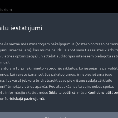
niekiem
ailu iestatījumi
mekļa vietnē mēs izmantojam pakalpojumus (tostarp no trešo person
jumu sniedzējiem), kas mums palīdz uzlabot savu tiešsaistes klātbūt
 vietnes optimizācija) un attēlot auditorijas interesēm pielāgotu sat
ings).
antojam turpmāk minēto kategoriju sīkfailus, ko iespējams pārvaldīt 
jumos. Lai varētu izmantot šos pakalpojumus, ir nepieciešama jūsu
na. Jūs varat jebkurā brīdī atsaukt savu piekrišanu sadaļā „Sīkfailu
jumi” tīmekļa vietnes apakšā. Pēc atsaukšanas tā vairs nebūs spēkā.
ētu informāciju skatiet mūsu
Sīkfailu politikā
, mūsu
Konfidencialitāte
un
Juridiskajā paziņojumā
.