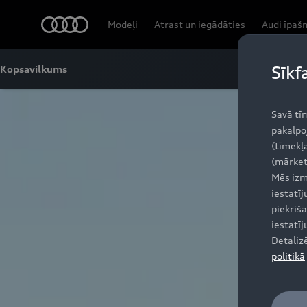
Audi
Modeļi
Atrast un iegādāties
Audi īpaš
Sīkf
Kopsavilkums
Savā tī
pakalpo
(tīmekļa
(mārket
Mēs izm
iestatī
piekriša
iestatī
Detaliz
politikā