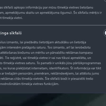
kas sīkfaili apkopo informāciju par mūsu tīmekļa vietnes lietošanu
m, apmeklējumu skaitu un apmeklējuma ilgumu). Šo sīkfailu mērķis ir
t tīmekļa vietni.
inga sīkfaili
ailus izmanto, lai piedāvātu lietotājam aktuālāku un lietotāja
jām interesēm pielāgotu saturu. Tos izmanto, arī lai ierobežotu
 attēlošanas biežumu un mērītu un pārvaldītu reklāmas kampaņu
āti. Tie reģistrē, vai tīmekļa vietne ir vai nav tikusi apmeklēta, un
o tīmekļa vietnes saturu. To pamatā ir unikāls jūsu pārlūkprogrammas
s, no kuras piekļūstat internetam, identifikators. Šī informācija var tikt
 ar trešajām personām, piemēram, reklāmdevējiem, lai attēlotu jums
reklāmas citās tīmekļa vietnēs. Šie sīkfaili bieži ir piesaistīti trešo
nodrošinātām tīmekļa vietnes funkcijām.