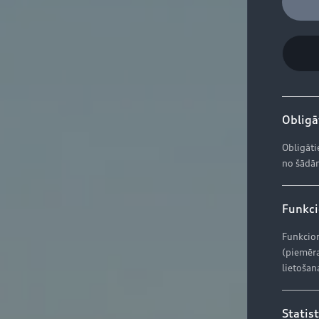
Obligāt
Obligāti
no šādām
Funkcio
Funkcion
(piemēra
lietošan
Statist