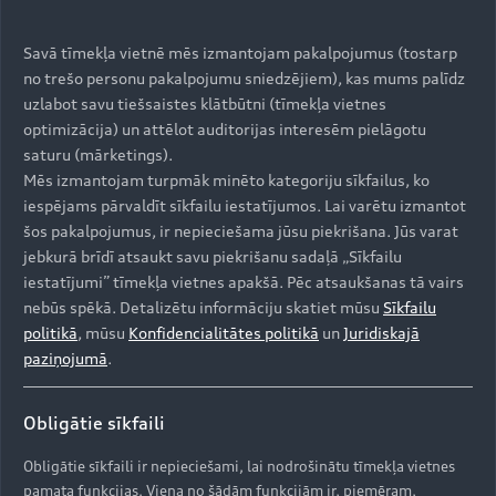
Savā tīmekļa vietnē mēs izmantojam pakalpojumus (tostarp
no trešo personu pakalpojumu sniedzējiem), kas mums palīdz
uzlabot savu tiešsaistes klātbūtni (tīmekļa vietnes
Jūsu Audi A5 funkcijas pēc
optimizācija) un attēlot auditorijas interesēm pielāgotu
saturu (mārketings).
pieprasījuma
Mēs izmantojam turpmāk minēto kategoriju sīkfailus, ko
2020. gada un jaunākiem Audi A5
iespējams pārvaldīt sīkfailu iestatījumos. Lai varētu izmantot
šos pakalpojumus, ir nepieciešama jūsu piekrišana. Jūs varat
modeļiem ir pieejams šāds
jebkurā brīdī atsaukt savu piekrišanu sadaļā „Sīkfailu
aprīkojums:
iestatījumi” tīmekļa vietnes apakšā. Pēc atsaukšanas tā vairs
nebūs spēkā. Detalizētu informāciju skatiet mūsu
Sīkfailu
›
Viedtālruņa saskarne
politikā
, mūsu
Konfidencialitātes politikā
un
Juridiskajā
›
MMI navigation plus ar Audi connect
paziņojumā
.
›
Digitālā radio signālu uztveršana (DAB)
Obligātie sīkfaili
Reģistrējieties myAudi un noskaidrojiet, kas ir
Obligātie sīkfaili ir nepieciešami, lai nodrošinātu tīmekļa vietnes
pieejams jūsu Audi.
pamata funkcijas. Viena no šādām funkcijām ir, piemēram,