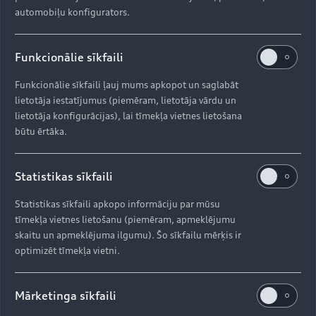
automobiļu konfigurators.
Pieejamais aprīkojums var būt atkarīgs no automobiļa modeļa.
Piesakieties myAudi kontā, lai noskaidrotu, kas ir pieejams tieši jūsu
Funkcionālie sīkfaili
Audi.
Funkcionālie sīkfaili ļauj mums apkopot un saglabāt
lietotāja iestatījumus (piemēram, lietotāja vārdu un
lietotāja konfigurācijas), lai tīmekļa vietnes lietošana
Uz augšu
būtu ērtāka.
Modeļi
Statistikas sīkfaili
Iegādāties Audi
Statistikas sīkfaili apkopo informāciju par mūsu
tīmekļa vietnes lietošanu (piemēram, apmeklējumu
Visi modeļi
skaitu un apmeklējuma ilgumu). Šo sīkfailu mērķis ir
Audi serviss
optimizēt tīmekļa vietni.
e-tron
Aktuālie piedāvājumi
e-tron GT
Aktualitātes
Krājuma automobiļi
Mārketinga sīkfaili
Serviss un apkope