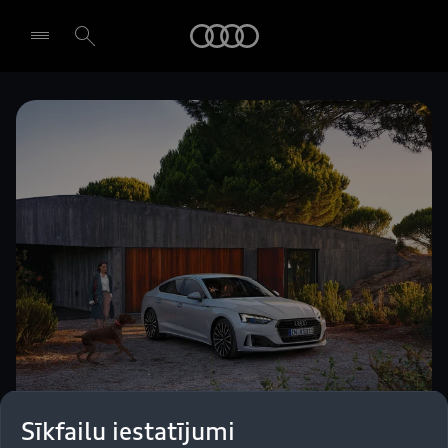
Audi
Izvēlēties dīleri
Sīkfailu iestatījumi