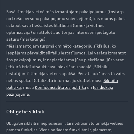
Savā tīmekļa vietnē mēs izmantojam pakalpojumus (tostarp
no trešo personu pakalpojumu sniedzējiem), kas mums palīdz
uzlabot savu tiešsaistes klātbūtni (tīmekļa vietnes
Jūsu Audi A7 funkcijas pēc
optimizācija) un attēlot auditorijas interesēm pielāgotu
saturu (mārketings).
pieprasījuma
Mēs izmantojam turpmāk minēto kategoriju sīkfailus, ko
iespējams pārvaldīt sīkfailu iestatījumos. Lai varētu izmantot
2021. gada un jaunākiem Audi A7
šos pakalpojumus, ir nepieciešama jūsu piekrišana. Jūs varat
modeļiem ir pieejams šāds
jebkurā brīdī atsaukt savu piekrišanu sadaļā „Sīkfailu
iestatījumi” tīmekļa vietnes apakšā. Pēc atsaukšanas tā vairs
aprīkojums:
nebūs spēkā. Detalizētu informāciju skatiet mūsu
Sīkfailu
›
Viedtālruņa saskarne
politikā
, mūsu
Konfidencialitātes politikā
un
Juridiskajā
paziņojumā
.
›
Automobiļa novietošanas stāvvietā palīgs
Obligātie sīkfaili
Reģistrējieties myAudi un noskaidrojiet, kas ir
pieejams jūsu Audi.
Obligātie sīkfaili ir nepieciešami, lai nodrošinātu tīmekļa vietnes
pamata funkcijas. Viena no šādām funkcijām ir, piemēram,