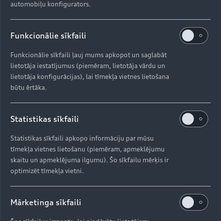
automobiļu konfigurators.
Pieejamais aprīkojums var būt atkarīgs no automobiļa modeļa.
Piesakieties myAudi kontā, lai noskaidrotu, kas ir pieejams tieši jūsu
Audi.
Funkcionālie sīkfaili
Funkcionālie sīkfaili ļauj mums apkopot un saglabāt
Uz augšu
lietotāja iestatījumus (piemēram, lietotāja vārdu un
lietotāja konfigurācijas), lai tīmekļa vietnes lietošana
būtu ērtāka.
Modeļi
Statistikas sīkfaili
Iegādāties Audi
Visi modeļi
Statistikas sīkfaili apkopo informāciju par mūsu
Audi serviss
tīmekļa vietnes lietošanu (piemēram, apmeklējumu
e-tron
skaitu un apmeklējuma ilgumu). Šo sīkfailu mērķis ir
Aktuālie piedāvājumi
optimizēt tīmekļa vietni.
e-tron GT
Aktualitātes
Krājuma automobiļi
Serviss un apkope
Mārketinga sīkfaili
Lietoti automobiļi
AUDI AG
Aktuālie servisa piedāvājumi