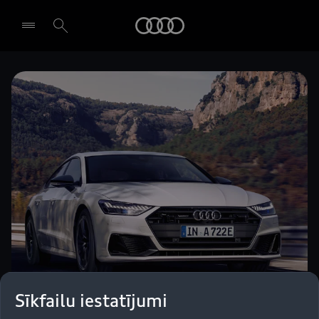
Audi
Izvēlēties dīleri
Sīkfailu iestatījumi