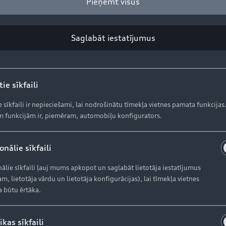
Pieņemt visus
Reģistrējieties myAudi 
Saglabāt iestatījumus
Pieejamais aprīkojums var būt
modelim atradīsiet myAudi veik
ie sīkfaili
e sīkfaili ir nepieciešami, lai nodrošinātu tīmekļa vietnes pamata funkcijas
 funkcijām ir, piemēram, automobiļu konfigurators.
nālie sīkfaili
ālie sīkfaili ļauj mums apkopot un saglabāt lietotāja iestatījumus
m, lietotāja vārdu un lietotāja konfigurācijas), lai tīmekļa vietnes
a būtu ērtāka.
Iegādāties Audi
A
ikas sīkfaili