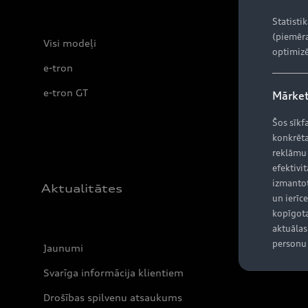
Statisti
(piemēra
Visi modeļi
optimizē
e-tron
e-tron GT
Mārket
Šos sīkf
konkrēta
reklāmu
efektivit
izmantot
Aktualitātes
un ierīce
kopīgota
aktuālas 
personu 
Jaunumi
Svarīga informācija klientiem
Drošības spilvenu atsaukums