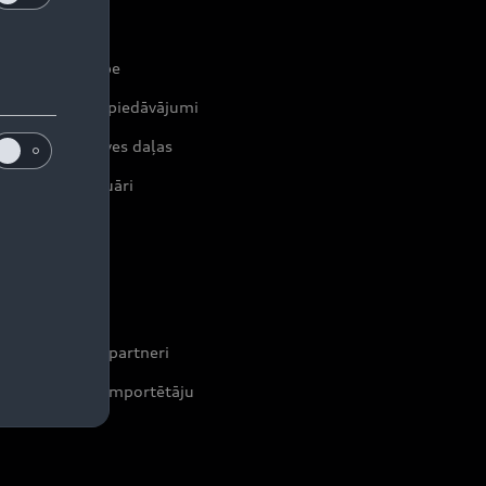
erviss un apkope
tuālie servisa piedāvājumi
iģinālās rezerves daļas
iģinālie aksesuāri
rantijas
ontakti
leri un servisa partneri
formācija par importētāju