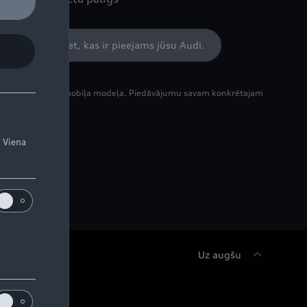
un noskaidrojiet, kas ir pieejams jūsu Audi.
 atkarīgs no automobiļa modeļa. Piedāvājumu savam konkrētajam
alā.
. Viena
Uz augšu
udi serviss