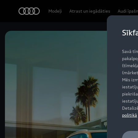
Audi
Modeļi
Atrast un iegādāties
Audi īpaš
Sīkf
Savā tī
pakalpo
(tīmekļa
(mārket
Mēs izm
iestatī
piekriša
iestatī
Detaliz
politikā