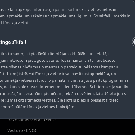
kas sīkfaili apkopo informāciju par mūsu tīmekļa vietnes lietošanu
m, apmeklējumu skaitu un apmeklējuma ilgumu). Šo sīkfailu mērķis ir
Aktuālie piedāvājumi
S
t tīmekļa vietni.
Krājuma automobiļi
Ak
Lietoti automobiļi
Or
inga sīkfaili
Audi Līzings
Or
ailus izmanto, lai piedāvātu lietotājam aktuālāku un lietotāja
jām interesēm pielāgotu saturu. Tos izmanto, arī lai ierobežotu
Ga
 attēlošanas biežumu un mērītu un pārvaldītu reklāmas kampaņu
āti. Tie reģistrē, vai tīmekļa vietne ir vai nav tikusi apmeklēta, un
o tīmekļa vietnes saturu. To pamatā ir unikāls jūsu pārlūkprogrammas
AUDI AG
K
s, no kuras piekļūstat internetam, identifikators. Šī informācija var tikt
 ar trešajām personām, piemēram, reklāmdevējiem, lai attēlotu jums
Dī
reklāmas citās tīmekļa vietnēs. Šie sīkfaili bieži ir piesaistīti trešo
nodrošinātām tīmekļa vietnes funkcijām.
Par kompāniju (ENG)
In
Ražošanas vietas (ENG)
Vēsture (ENG)