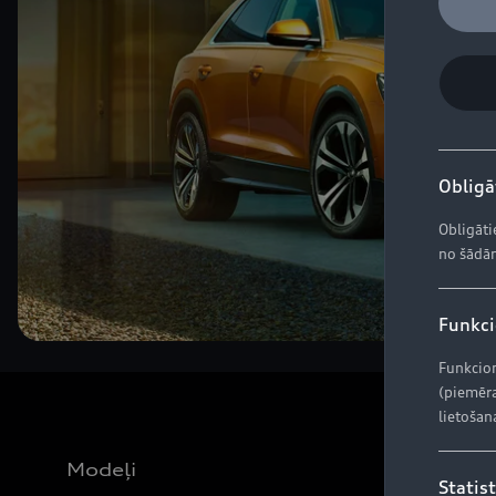
Obligāt
Obligāti
no šādām
Funkcio
Funkcion
(piemēra
lietošan
Modeļi
Statist