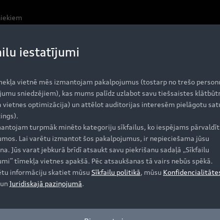
niekiem
ailu iestatījumi
mekļa vietnē mēs izmantojam pakalpojumus (tostarp no trešo person
jumu sniedzējiem), kas mums palīdz uzlabot savu tiešsaistes klātbūt
 vietnes optimizācija) un attēlot auditorijas interesēm pielāgotu sat
ings).
Jūsu Audi 
antojam turpmāk minēto kategoriju sīkfailus, ko iespējams pārvaldīt 
jumos. Lai varētu izmantot šos pakalpojumus, ir nepieciešama jūsu
pieprasīju
na. Jūs varat jebkurā brīdī atsaukt savu piekrišanu sadaļā „Sīkfailu
jumi” tīmekļa vietnes apakšā. Pēc atsaukšanas tā vairs nebūs spēkā.
2021. gada un
ētu informāciju skatiet mūsu
Sīkfailu politikā
, mūsu
Konfidencialitāte
un
Juridiskajā paziņojumā
.
pieejams šāds 
›
Viedtālruņa saskar
›
Automobiļa novieto