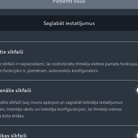
Pieņemt visus
Saglabāt iestatījumus
ie sīkfaili
Iegādāties Audi
A
e sīkfaili ir nepieciešami, lai nodrošinātu tīmekļa vietnes pamata funkcijas
 funkcijām ir, piemēram, automobiļu konfigurators.
Aktuālie piedāvājumi
S
nālie sīkfaili
Krājuma automobiļi
Ak
ālie sīkfaili ļauj mums apkopot un saglabāt lietotāja iestatījumus
m, lietotāja vārdu un lietotāja konfigurācijas), lai tīmekļa vietnes
Lietoti automobiļi
Or
a būtu ērtāka.
Audi Līzings
Or
Ga
ikas sīkfaili