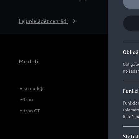
Lejupielādēt cenrādi
Obligāt
Modeļi
Obligāti
no šādām
Visi modeļi
Funkcio
e-tron
Funkcion
(piemēra
e-tron GT
lietošan
Statist