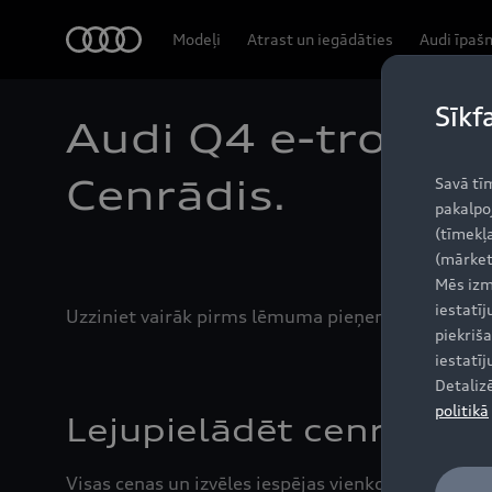
Audi
Modeļi
Atrast un iegādāties
Audi īpaš
Sīkf
Audi Q4 e-tron
Cenrādis.
Savā tī
pakalpo
(tīmekļa
(mārket
Mēs izm
iestatī
Uzziniet vairāk pirms lēmuma pieņemšanas: Lejup
piekriša
iestatī
Detaliz
politikā
Lejupielādēt cenrādi
Visas cenas un izvēles iespējas vienkopus: Aktuāla