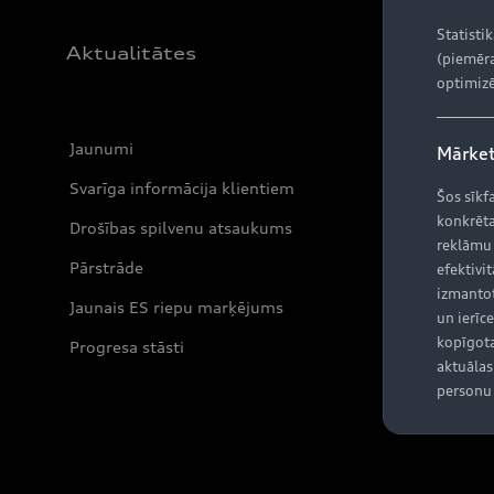
Statisti
Aktualitātes
(piemēra
optimizē
Jaunumi
Mārket
Svarīga informācija klientiem
Šos sīkf
konkrēta
Drošības spilvenu atsaukums
reklāmu
Pārstrāde
efektivit
izmantot
Jaunais ES riepu marķējums
un ierīce
kopīgota
Progresa stāsti
aktuālas 
personu 