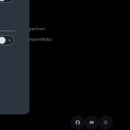
ontakti
leri un servisa partneri
formācija par importētāju