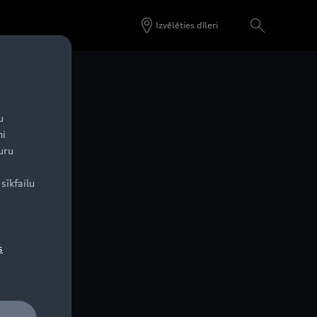
Izvēlēties dīleri
u
ni
uru
sīkfailu
s