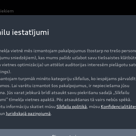
niekiem
ailu iestatījumi
mekļa vietnē mēs izmantojam pakalpojumus (tostarp no trešo person
jumu sniedzējiem), kas mums palīdz uzlabot savu tiešsaistes klātbūt
 vietnes optimizācija) un attēlot auditorijas interesēm pielāgotu sat
ings).
antojam turpmāk minēto kategoriju sīkfailus, ko iespējams pārvaldīt 
jumos. Lai varētu izmantot šos pakalpojumus, ir nepieciešama jūsu
lādējiet savā datorā cenrādi PDF formātā.
na. Jūs varat jebkurā brīdī atsaukt savu piekrišanu sadaļā „Sīkfailu
jumi” tīmekļa vietnes apakšā. Pēc atsaukšanas tā vairs nebūs spēkā.
ētu informāciju skatiet mūsu
Sīkfailu politikā
, mūsu
Konfidencialitāte
un
Juridiskajā paziņojumā
.
is cenrādis lejupielādei PDF formātā.