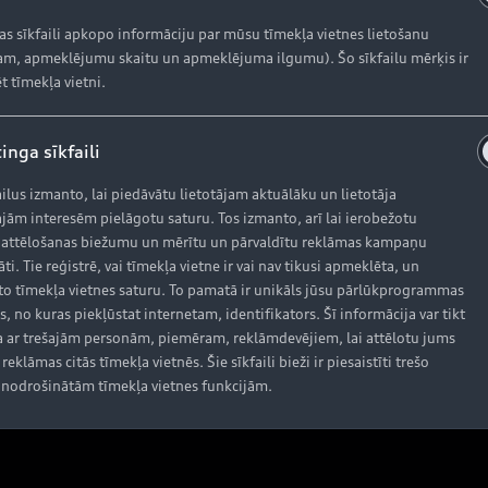
kas sīkfaili apkopo informāciju par mūsu tīmekļa vietnes lietošanu
AUDI AG
K
m, apmeklējumu skaitu un apmeklējuma ilgumu). Šo sīkfailu mērķis ir
t tīmekļa vietni.
Dī
Par kompāniju (ENG)
In
inga sīkfaili
Ražošanas vietas (ENG)
ailus izmanto, lai piedāvātu lietotājam aktuālāku un lietotāja
jām interesēm pielāgotu saturu. Tos izmanto, arī lai ierobežotu
Vēsture (ENG)
 attēlošanas biežumu un mērītu un pārvaldītu reklāmas kampaņu
āti. Tie reģistrē, vai tīmekļa vietne ir vai nav tikusi apmeklēta, un
o tīmekļa vietnes saturu. To pamatā ir unikāls jūsu pārlūkprogrammas
s, no kuras piekļūstat internetam, identifikators. Šī informācija var tikt
 ar trešajām personām, piemēram, reklāmdevējiem, lai attēlotu jums
reklāmas citās tīmekļa vietnēs. Šie sīkfaili bieži ir piesaistīti trešo
nodrošinātām tīmekļa vietnes funkcijām.