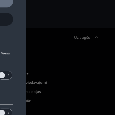
Uz augšu
udi serviss
. Viena
erviss un apkope
tuālie servisa piedāvājumi
iģinālās rezerves daļas
iģinālie aksesuāri
rantijas