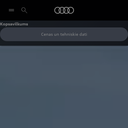
Audi
Kopsavilkums
Cenas un tehniskie dati
Izvēlēties dīleri