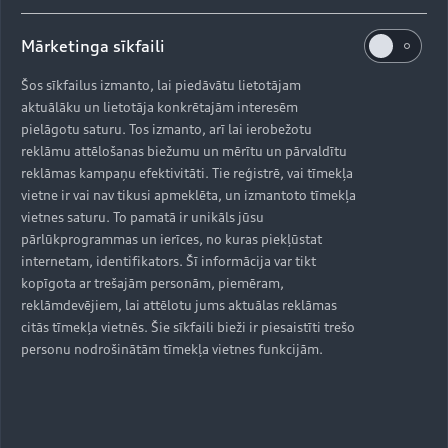
Mārketinga sīkfaili
Šos sīkfailus izmanto, lai piedāvātu lietotājam
aktuālāku un lietotāja konkrētajām interesēm
pielāgotu saturu. Tos izmanto, arī lai ierobežotu
reklāmu attēlošanas biežumu un mērītu un pārvaldītu
reklāmas kampaņu efektivitāti. Tie reģistrē, vai tīmekļa
vietne ir vai nav tikusi apmeklēta, un izmantoto tīmekļa
vietnes saturu. To pamatā ir unikāls jūsu
pārlūkprogrammas un ierīces, no kuras piekļūstat
internetam, identifikators. Šī informācija var tikt
kopīgota ar trešajām personām, piemēram,
reklāmdevējiem, lai attēlotu jums aktuālas reklāmas
citās tīmekļa vietnēs. Šie sīkfaili bieži ir piesaistīti trešo
personu nodrošinātām tīmekļa vietnes funkcijām.