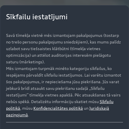
Sīkfailu iestatījumi
Savā tīmekļa vietnē mēs izmantojam pakalpojumus (tostarp
no trešo personu pakalpojumu sniedzējiem), kas mums palīdz
uzlabot savu tiešsaistes klātbūtni (tīmekļa vietnes
optimizācija) un attēlot auditorijas interesēm pielāgotu
saturu (mārketings).
Mēs izmantojam turpmāk minēto kategoriju sīkfailus, ko
iespējams pārvaldīt sīkfailu iestatījumos. Lai varētu izmantot
šos pakalpojumus, ir nepieciešama jūsu piekrišana. Jūs varat
jebkurā brīdī atsaukt savu piekrišanu sadaļā „Sīkfailu
iestatījumi” tīmekļa vietnes apakšā. Pēc atsaukšanas tā vairs
nebūs spēkā. Detalizētu informāciju skatiet mūsu
Sīkfailu
politikā
, mūsu
Konfidencialitātes politikā
un
Juridiskajā
paziņojumā
.