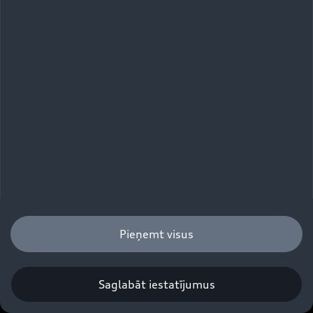
Pieņemt visus
Saglabāt iestatījumus