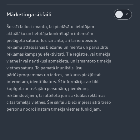
Mārketinga sīkfaili
Šos sīkfailus izmanto, lai piedāvātu lietotājam
aktuālāku un lietotāja konkrētajām interesēm
pielāgotu saturu. Tos izmanto, arī lai ierobežotu
reklāmu attēlošanas biežumu un mērītu un pārvaldītu
reklāmas kampaņu efektivitāti. Tie reģistrē, vai tīmekļa
vietne ir vai nav tikusi apmeklēta, un izmantoto tīmekļa
vietnes saturu. To pamatā ir unikāls jūsu
pārlūkprogrammas un ierīces, no kuras piekļūstat
internetam, identifikators. Šī informācija var tikt
kopīgota ar trešajām personām, piemēram,
reklāmdevējiem, lai attēlotu jums aktuālas reklāmas
citās tīmekļa vietnēs. Šie sīkfaili bieži ir piesaistīti trešo
personu nodrošinātām tīmekļa vietnes funkcijām.