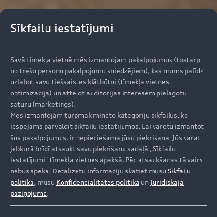
Sīkfailu iestatījumi
Savā tīmekļa vietnē mēs izmantojam pakalpojumus (tostarp
no trešo personu pakalpojumu sniedzējiem), kas mums palīdz
uzlabot savu tiešsaistes klātbūtni (tīmekļa vietnes
optimizācija) un attēlot auditorijas interesēm pielāgotu
saturu (mārketings).
Mēs izmantojam turpmāk minēto kategoriju sīkfailus, ko
iespējams pārvaldīt sīkfailu iestatījumos. Lai varētu izmantot
šos pakalpojumus, ir nepieciešama jūsu piekrišana. Jūs varat
jebkurā brīdī atsaukt savu piekrišanu sadaļā „Sīkfailu
iestatījumi” tīmekļa vietnes apakšā. Pēc atsaukšanas tā vairs
nebūs spēkā. Detalizētu informāciju skatiet mūsu
Sīkfailu
politikā
, mūsu
Konfidencialitātes politikā
un
Juridiskajā
paziņojumā
.