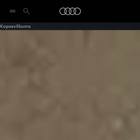
Audi
Kopsavilkums
Izvēlēties dīleri