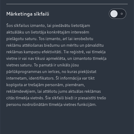
Mārketinga sīkfaili
Šos sīkfailus izmanto, lai piedāvātu lietotājam
aktuālāku un lietotāja konkrētajām interesēm
pielāgotu saturu. Tos izmanto, arī lai ierobežotu
reklāmu attēlošanas biežumu un mērītu un pārvaldītu
reklāmas kampaņu efektivitāti. Tie reģistrē, vai tīmekļa
vietne ir vai nav tikusi apmeklēta, un izmantoto tīmekļa
vietnes saturu. To pamatā ir unikāls jūsu
pārlūkprogrammas un ierīces, no kuras piekļūstat
internetam, identifikators. Šī informācija var tikt
kopīgota ar trešajām personām, piemēram,
reklāmdevējiem, lai attēlotu jums aktuālas reklāmas
citās tīmekļa vietnēs. Šie sīkfaili bieži ir piesaistīti trešo
personu nodrošinātām tīmekļa vietnes funkcijām.