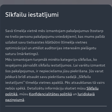
Sīkfailu iestatījumi
Savā tīmekļa vietnē mēs izmantojam pakalpojumus (tostarp
no trešo personu pakalpojumu sniedzējiem), kas mums palīdz
uzlabot savu tiešsaistes klātbūtni (tīmekļa vietnes
optimizācija) un attēlot auditorijas interesēm pielāgotu
saturu (mārketings).
Mēs izmantojam turpmāk minēto kategoriju sīkfailus, ko
iespējams pārvaldīt sīkfailu iestatījumos. Lai varētu izmantot
šos pakalpojumus, ir nepieciešama jūsu piekrišana. Jūs varat
jebkurā brīdī atsaukt savu piekrišanu sadaļā „Sīkfailu
iestatījumi” tīmekļa vietnes apakšā. Pēc atsaukšanas tā vairs
nebūs spēkā. Detalizētu informāciju skatiet mūsu
Sīkfailu
politikā
, mūsu
Konfidencialitātes politikā
un
Juridiskajā
paziņojumā
.