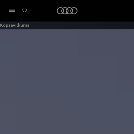
Audi
Kopsavilkums
Izvēlēties dīleri