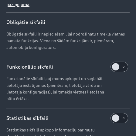
paziņojumā
.
Q5 2.0 TDI S tronic 163 ZS,
Obligātie sīkfaili
priekšpiedziņa
Obligātie sīkfaili ir nepieciešami, lai nodrošinātu tīmekļa vietnes
pamata funkcijas. Viena no šādām funkcijām ir, piemēram,
Īpašā piedāvājuma cenā 36 800
automobiļu konfigurators.
EUR iekļautais papildu
aprīkojums:
Funkcionālie sīkfaili
• Automātiskā trīs zonu klimata kontroles
Funkcionālie sīkfaili ļauj mums apkopot un saglabāt
sistēma
lietotāja iestatījumus (piemēram, lietotāja vārdu un
lietotāja konfigurācijas), lai tīmekļa vietnes lietošana
būtu ērtāka.
• Cruise control – automātiska ātruma
uzturēšanas ierīce ar ātruma ierobežotāju
Statistikas sīkfaili
Statistikas sīkfaili apkopo informāciju par mūsu
• Priekšējo sēdekļu apsilde