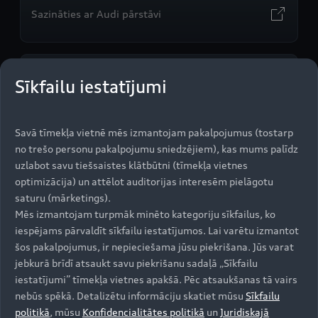
Sazināties ar Audi pārstāvi
Cenas un tehniskie dati
Sīkfailu iestatījumi
Savā tīmekļa vietnē mēs izmantojam pakalpojumus (tostarp
no trešo personu pakalpojumu sniedzējiem), kas mums palīdz
Audi Līzings
uzlabot savu tiešsaistes klātbūtni (tīmekļa vietnes
optimizācija) un attēlot auditorijas interesēm pielāgotu
saturu (mārketings).
Mēs izmantojam turpmāk minēto kategoriju sīkfailus, ko
Krājuma auto
iespējams pārvaldīt sīkfailu iestatījumos. Lai varētu izmantot
šos pakalpojumus, ir nepieciešama jūsu piekrišana. Jūs varat
jebkurā brīdī atsaukt savu piekrišanu sadaļā „Sīkfailu
iestatījumi” tīmekļa vietnes apakšā. Pēc atsaukšanas tā vairs
Vairāk par Audi Q5
nebūs spēkā. Detalizētu informāciju skatiet mūsu
Sīkfailu
politikā
, mūsu
Konfidencialitātes politikā
un
Juridiskajā