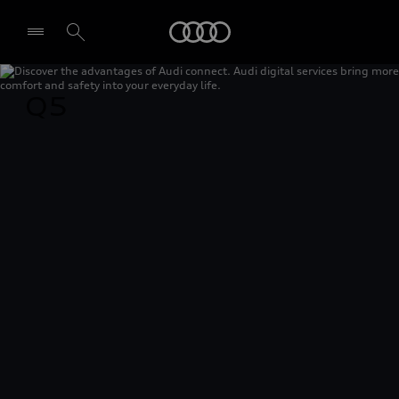
Audi
Q5
Izvēlēties dīleri