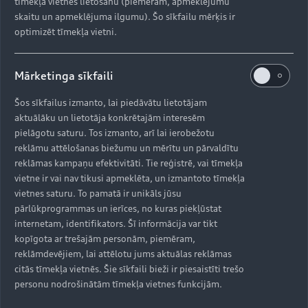
tīmekļa vietnes lietošanu (piemēram, apmeklējumu
skaitu un apmeklējuma ilgumu). Šo sīkfailu mērķis ir
• Audi skaņas sistēma
optimizēt tīmekļa vietni.
Mārketinga sīkfaili
• Audi virtuālā vadītāja informācijas sistēma ar
12.3 collu digitālo ekrānu
Šos sīkfailus izmanto, lai piedāvātu lietotājam
aktuālāku un lietotāja konkrētajām interesēm
pielāgotu saturu. Tos izmanto, arī lai ierobežotu
• mono.pur 550 mākslīgās ādas/ ādas
reklāmu attēlošanas biežumu un mērītu un pārvaldītu
kombinācija
reklāmas kampaņu efektivitāti. Tie reģistrē, vai tīmekļa
vietne ir vai nav tikusi apmeklēta, un izmantoto tīmekļa
vietnes saturu. To pamatā ir unikāls jūsu
• Centrālais rokas balsts priekšā
pārlūkprogrammas un ierīces, no kuras piekļūstat
internetam, identifikators. Šī informācija var tikt
kopīgota ar trešajām personām, piemēram,
• Salona atpakaļskata spogulis bez rāmja ar
reklāmdevējiem, lai attēlotu jums aktuālas reklāmas
automātisku aptumšošanos
citās tīmekļa vietnēs. Šie sīkfaili bieži ir piesaistīti trešo
personu nodrošinātām tīmekļa vietnes funkcijām.
• Atpakaļskata kamera