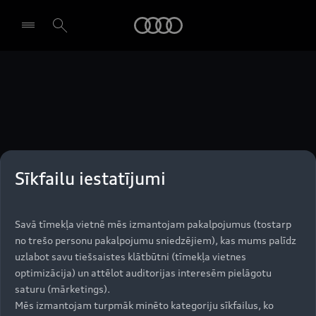
Audi
Izvēlēties dīleri
Sīkfailu iestatījumi
Uz augšu
Modeļi
Savā tīmekļa vietnē mēs izmantojam pakalpojumus (tostarp
no trešo personu pakalpojumu sniedzējiem), kas mums palīdz
uzlabot savu tiešsaistes klātbūtni (tīmekļa vietnes
Iegādāties Audi
optimizācija) un attēlot auditorijas interesēm pielāgotu
Visi modeļi
saturu (mārketings).
Audi serviss
Mēs izmantojam turpmāk minēto kategoriju sīkfailus, ko
e-tron