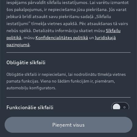
iespējams pārvaldīt sīkfailu iestatījumos. Lai varētu izmantot
Aktuālie piedāvājumi
šos pakalpojumus, ir nepieciešama jūsu piekrišana. Jūs varat
e-tron GT
Aktualitātes
jebkurā brīdī atsaukt savu piekrišanu sadaļā „Sīkfailu
Krājuma automobiļi
Serviss un apkope
iestatījumi” tīmekļa vietnes apakšā. Pēc atsaukšanas tā vairs
Lietoti automobiļi
AUDI AG
nebūs spēkā. Detalizētu informāciju skatiet mūsu
Sīkfailu
Aktuālie servisa piedāvājumi
politikā
, mūsu
Konfidencialitātes politikā
un
Juridiskajā
Jaunumi
Audi Līzings
paziņojumā
.
Oriģinālās rezerves daļas
Kontakti
Svarīga informācija klientiem
Par kompāniju (ENG)
Oriģinālie aksesuāri
Obligātie sīkfaili
Drošības spilvenu atsaukums
Dīleri un servisa partneri
Ražošanas vietas (ENG)
Garantijas
Obligātie sīkfaili ir nepieciešami, lai nodrošinātu tīmekļa vietnes
Pārstrāde
Informācija par importētāju
pamata funkcijas. Viena no šādām funkcijām ir, piemēram,
Vēsture (ENG)
automobiļu konfigurators.
Jaunais ES riepu marķējums
© 2026 AUDI AG. Visas tiesības aizsargātas
Progresa stāsti
Funkcionālie sīkfaili
Juridiskā informācija
Privātuma politika / Datu aizsardzība
Funkcionālie sīkfaili ļauj mums apkopot un saglabāt
Pieņemt visus
Sīkdatņu politika
OBFCM info
DGA
EU Data Act
lietotāja iestatījumus (piemēram, lietotāja vārdu un
lietotāja konfigurācijas), lai tīmekļa vietnes lietošana