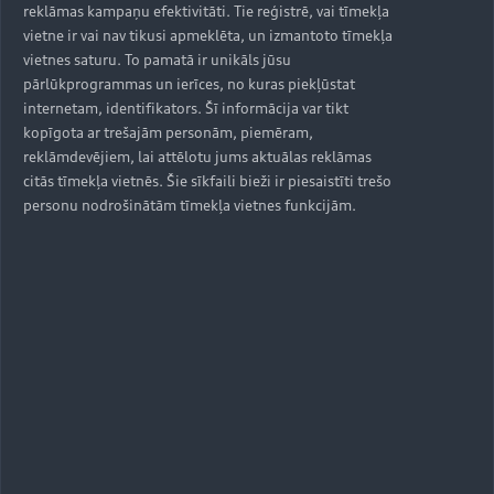
reklāmas kampaņu efektivitāti. Tie reģistrē, vai tīmekļa
vietne ir vai nav tikusi apmeklēta, un izmantoto tīmekļa
vietnes saturu. To pamatā ir unikāls jūsu
pārlūkprogrammas un ierīces, no kuras piekļūstat
internetam, identifikators. Šī informācija var tikt
kopīgota ar trešajām personām, piemēram,
reklāmdevējiem, lai attēlotu jums aktuālas reklāmas
citās tīmekļa vietnēs. Šie sīkfaili bieži ir piesaistīti trešo
personu nodrošinātām tīmekļa vietnes funkcijām.