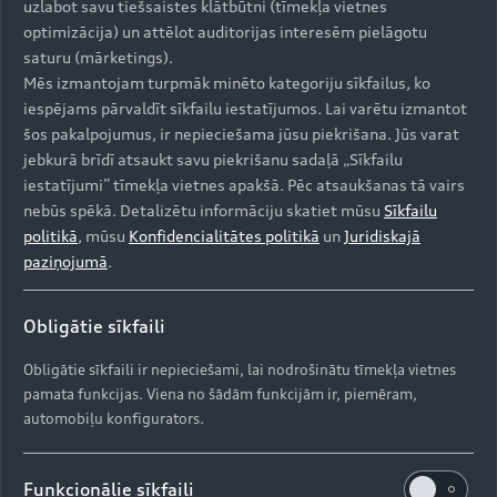
uzlabot savu tiešsaistes klātbūtni (tīmekļa vietnes
optimizācija) un attēlot auditorijas interesēm pielāgotu
saturu (mārketings).
Mēs izmantojam turpmāk minēto kategoriju sīkfailus, ko
iespējams pārvaldīt sīkfailu iestatījumos. Lai varētu izmantot
šos pakalpojumus, ir nepieciešama jūsu piekrišana. Jūs varat
jebkurā brīdī atsaukt savu piekrišanu sadaļā „Sīkfailu
iestatījumi” tīmekļa vietnes apakšā. Pēc atsaukšanas tā vairs
nebūs spēkā. Detalizētu informāciju skatiet mūsu
Sīkfailu
politikā
, mūsu
Konfidencialitātes politikā
un
Juridiskajā
paziņojumā
.
Obligātie sīkfaili
Obligātie sīkfaili ir nepieciešami, lai nodrošinātu tīmekļa vietnes
pamata funkcijas. Viena no šādām funkcijām ir, piemēram,
automobiļu konfigurators.
Funkcionālie sīkfaili