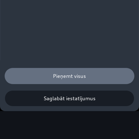
Audi A4 Avant
Pieņemt visus
Pieteikties testa braucienam
Saglabāt iestatījumus
Degvielas patēriņa un CO₂ izmešu rādītāji, kas norādīti noteiktā
diapazonā, ir atkarīgi no izmantotajām riepām/diskiem.