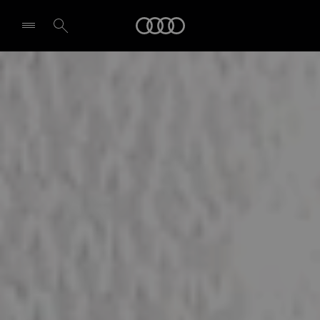
Audi
Izvēlēties dīleri