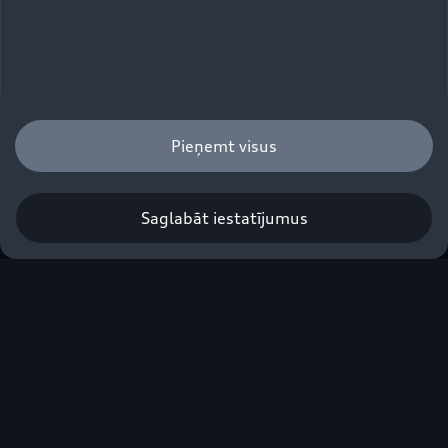
Pieņemt visus
Saglabāt iestatījumus
RS 5 Avant
Sazināties ar dīleri
Degvielas patēriņš (vidējais kombinētais): 4.5-3.9 l/100 km;