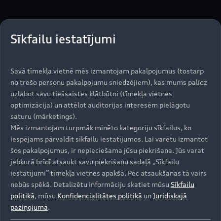
Sīkfailu iestatījumi
Savā tīmekļa vietnē mēs izmantojam pakalpojumus (tostarp
no trešo personu pakalpojumu sniedzējiem), kas mums palīdz
uzlabot savu tiešsaistes klātbūtni (tīmekļa vietnes
optimizācija) un attēlot auditorijas interesēm pielāgotu
saturu (mārketings).
Mēs izmantojam turpmāk minēto kategoriju sīkfailus, ko
iespējams pārvaldīt sīkfailu iestatījumos. Lai varētu izmantot
šos pakalpojumus, ir nepieciešama jūsu piekrišana. Jūs varat
jebkurā brīdī atsaukt savu piekrišanu sadaļā „Sīkfailu
iestatījumi” tīmekļa vietnes apakšā. Pēc atsaukšanas tā vairs
nebūs spēkā. Detalizētu informāciju skatiet mūsu
Sīkfailu
politikā
, mūsu
Konfidencialitātes politikā
un
Juridiskajā
paziņojumā
.