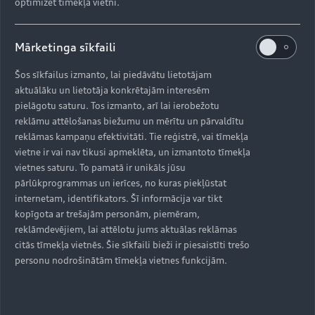
optimizēt tīmekļa vietni.
Mārketinga sīkfaili
Šos sīkfailus izmanto, lai piedāvātu lietotājam
aktuālāku un lietotāja konkrētajām interesēm
pielāgotu saturu. Tos izmanto, arī lai ierobežotu
reklāmu attēlošanas biežumu un mērītu un pārvaldītu
reklāmas kampaņu efektivitāti. Tie reģistrē, vai tīmekļa
vietne ir vai nav tikusi apmeklēta, un izmantoto tīmekļa
vietnes saturu. To pamatā ir unikāls jūsu
pārlūkprogrammas un ierīces, no kuras piekļūstat
internetam, identifikators. Šī informācija var tikt
kopīgota ar trešajām personām, piemēram,
reklāmdevējiem, lai attēlotu jums aktuālas reklāmas
citās tīmekļa vietnēs. Šie sīkfaili bieži ir piesaistīti trešo
personu nodrošinātām tīmekļa vietnes funkcijām.