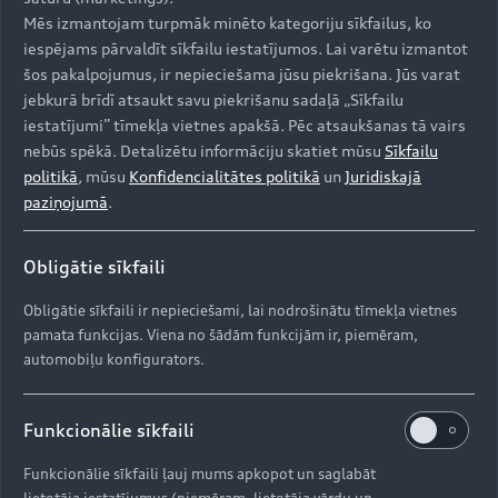
Mēs izmantojam turpmāk minēto kategoriju sīkfailus, ko
iespējams pārvaldīt sīkfailu iestatījumos. Lai varētu izmantot
šos pakalpojumus, ir nepieciešama jūsu piekrišana. Jūs varat
jebkurā brīdī atsaukt savu piekrišanu sadaļā „Sīkfailu
iestatījumi” tīmekļa vietnes apakšā. Pēc atsaukšanas tā vairs
nebūs spēkā. Detalizētu informāciju skatiet mūsu
Sīkfailu
politikā
, mūsu
Konfidencialitātes politikā
un
Juridiskajā
paziņojumā
.
Obligātie sīkfaili
Obligātie sīkfaili ir nepieciešami, lai nodrošinātu tīmekļa vietnes
pamata funkcijas. Viena no šādām funkcijām ir, piemēram,
automobiļu konfigurators.
Funkcionālie sīkfaili
Funkcionālie sīkfaili ļauj mums apkopot un saglabāt
lietotāja iestatījumus (piemēram, lietotāja vārdu un