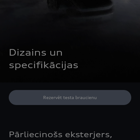
Dizains un 
specifikācijas
Rezervēt testa braucienu
Pārliecinošs eksterjers,