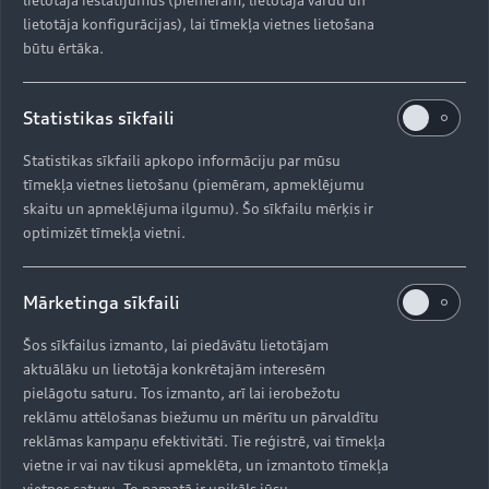
lietotāja konfigurācijas), lai tīmekļa vietnes lietošana
būtu ērtāka.
Statistikas sīkfaili
Statistikas sīkfaili apkopo informāciju par mūsu
tīmekļa vietnes lietošanu (piemēram, apmeklējumu
skaitu un apmeklējuma ilgumu). Šo sīkfailu mērķis ir
optimizēt tīmekļa vietni.
Mārketinga sīkfaili
Šos sīkfailus izmanto, lai piedāvātu lietotājam
aktuālāku un lietotāja konkrētajām interesēm
pielāgotu saturu. Tos izmanto, arī lai ierobežotu
reklāmu attēlošanas biežumu un mērītu un pārvaldītu
reklāmas kampaņu efektivitāti. Tie reģistrē, vai tīmekļa
vietne ir vai nav tikusi apmeklēta, un izmantoto tīmekļa
vietnes saturu. To pamatā ir unikāls jūsu