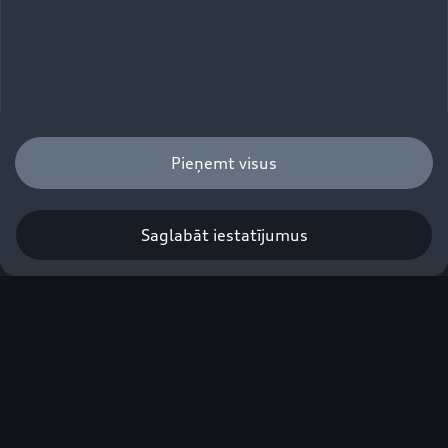
paketes.
Tech
Pieņemt visus
Komforta un palīgsistēmu pakete. Uztur
nemainīgu ātrumu un distanci līdz priekšā
braucošajam transportlīdzeklim, izmantojot
Saglabāt iestatījumus
adaptīvo kruīza kontroli.
Tech plus
Pakotne augstākam komfortam ar vēl plašāku
palīgsistēmu klāstu un paplašinātām
apgaismojuma funkcijām. Nodrošina lielisku