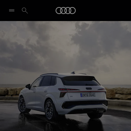
Q3 SUV e-hybrid
Audi
Dizains un tehniskie dati
Rezervēt testa braucienu
Izvēlēties dīleri