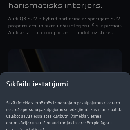
harismātisks interjers.
Audi Q3 SUV e-hybrid pārliecina ar spēcīgām SUV
proporcijām un aizraujošu interjeru. Šis ir pirmais
Audi ar jauno ātrumpārslēgu moduli uz stūres.
Sīkfailu iestatījumi
Savā tīmekļa vietnē mēs izmantojam pakalpojumus (tostarp
no trešo personu pakalpojumu sniedzējiem), kas mums palīdz
uzlabot savu tiešsaistes klātbūtni (tīmekļa vietnes
optimizācija) un attēlot auditorijas interesēm pielāgotu
saturu (mārketings).