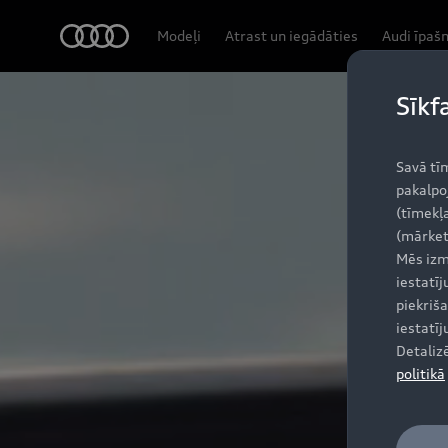
Q3 SUV
Audi
Modeļi
Atrast un iegādāties
Audi īpaš
Svarīgākās īpašības
Sīkf
Savā tī
pakalpo
(tīmekļa
(mārket
Mēs izm
iestatī
piekriša
iestatī
Detaliz
politikā