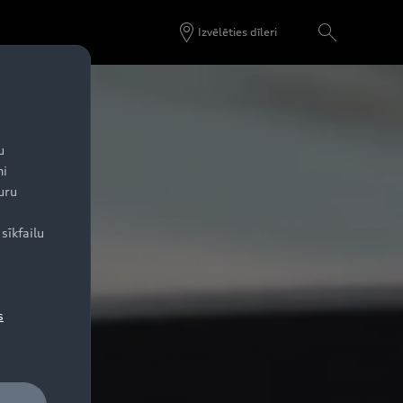
Cenas un tehniskie dati
Konfigurēt
Izvēlēties dīleri
u
ni
uru
sīkfailu
s