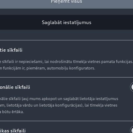
Pieņemt visus
Saglabāt iestatījumus
ie sīkfaili
e sīkfaili ir nepieciešami, lai nodrošinātu tīmekļa vietnes pamata funkcijas
 funkcijām ir, piemēram, automobiļu konfigurators.
nālie sīkfaili
ālie sīkfaili ļauj mums apkopot un saglabāt lietotāja iestatījumus
m, lietotāja vārdu un lietotāja konfigurācijas), lai tīmekļa vietnes
a būtu ērtāka.
ikas sīkfaili