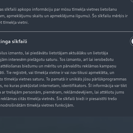
kas sīkfaili apkopo informāciju par mūsu tīmekļa vietnes lietošanu
m, apmeklējumu skaitu un apmeklējuma ilgumu). Šo sīkfailu mērķis ir
t tīmekļa vietni.
inga sīkfaili
ailus izmanto, lai piedāvātu lietotājam aktuālāku un lietotāja
jām interesēm pielāgotu saturu. Tos izmanto, arī lai ierobežotu
 attēlošanas biežumu un mērītu un pārvaldītu reklāmas kampaņu
āti. Tie reģistrē, vai tīmekļa vietne ir vai nav tikusi apmeklēta, un
o tīmekļa vietnes saturu. To pamatā ir unikāls jūsu pārlūkprogrammas
s, no kuras piekļūstat internetam, identifikators. Šī informācija var tikt
 ar trešajām personām, piemēram, reklāmdevējiem, lai attēlotu jums
reklāmas citās tīmekļa vietnēs. Šie sīkfaili bieži ir piesaistīti trešo
nodrošinātām tīmekļa vietnes funkcijām.