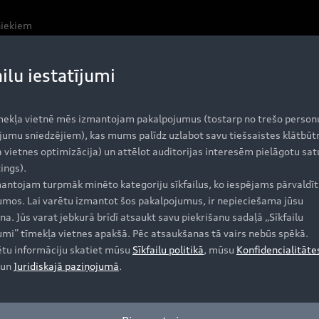
niekiem
ailu iestatījumi
mekļa vietnē mēs izmantojam pakalpojumus (tostarp no trešo person
jumu sniedzējiem), kas mums palīdz uzlabot savu tiešsaistes klātbūt
 vietnes optimizācija) un attēlot auditorijas interesēm pielāgotu sat
ings).
antojam turpmāk minēto kategoriju sīkfailus, ko iespējams pārvaldīt 
jumos. Lai varētu izmantot šos pakalpojumus, ir nepieciešama jūsu
na. Jūs varat jebkurā brīdī atsaukt savu piekrišanu sadaļā „Sīkfailu
jumi” tīmekļa vietnes apakšā. Pēc atsaukšanas tā vairs nebūs spēkā.
ētu informāciju skatiet mūsu
Sīkfailu politikā
, mūsu
Konfidencialitāte
un
Juridiskajā paziņojumā
.