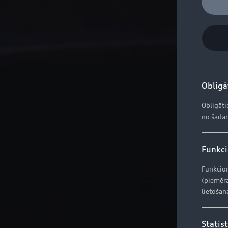
Obligāt
Obligāti
no šādām
Funkcio
Funkcion
(piemēra
lietošan
Statist