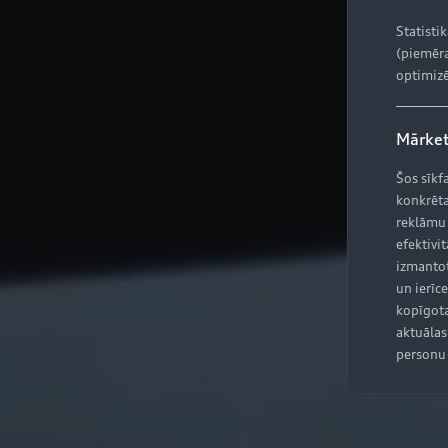
Statisti
(piemēra
optimizē
Mārket
Šos sīkf
konkrēta
reklāmu
efektivit
izmantot
un ierīce
kopīgota
aktuālas 
personu 