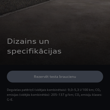
Dizains un 
specifikācijas
Rezervēt testa braucienu
Degvielas patēriņš (vidējais kombinētais): 9,0–5,3 l/100 km; CO₂
emisijas (vidējās kombinētās): 205–137 g/km; CO₂ emisiju klases:
G–E.