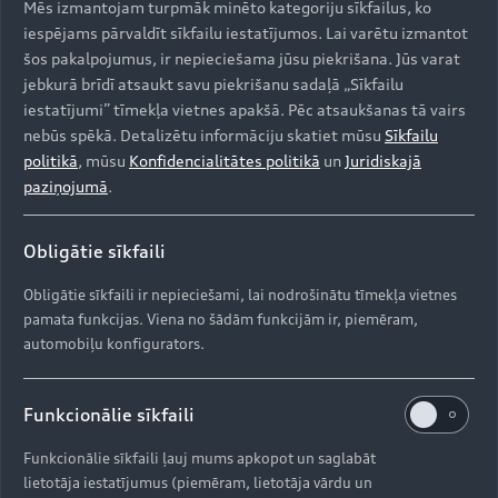
Mēs izmantojam turpmāk minēto kategoriju sīkfailus, ko
iespējams pārvaldīt sīkfailu iestatījumos. Lai varētu izmantot
šos pakalpojumus, ir nepieciešama jūsu piekrišana. Jūs varat
jebkurā brīdī atsaukt savu piekrišanu sadaļā „Sīkfailu
iestatījumi” tīmekļa vietnes apakšā. Pēc atsaukšanas tā vairs
nebūs spēkā. Detalizētu informāciju skatiet mūsu
Sīkfailu
politikā
, mūsu
Konfidencialitātes politikā
un
Juridiskajā
paziņojumā
.
Obligātie sīkfaili
Obligātie sīkfaili ir nepieciešami, lai nodrošinātu tīmekļa vietnes
pamata funkcijas. Viena no šādām funkcijām ir, piemēram,
automobiļu konfigurators.
Funkcionālie sīkfaili
Funkcionālie sīkfaili ļauj mums apkopot un saglabāt
lietotāja iestatījumus (piemēram, lietotāja vārdu un