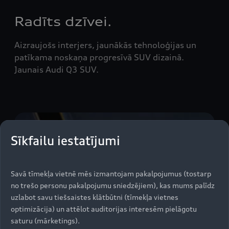
Radīts dzīvei.
Aizraujošs interjers, jaunākās tehnoloģijas un
patīkama noskaņa progresīvā SUV dizainā.
Jaunais Audi Q3 SUV.
Sīkfailu iestatījumi
Savā tīmekļa vietnē mēs izmantojam pakalpojumus (tostarp
no trešo personu pakalpojumu sniedzējiem), kas mums palīdz
uzlabot savu tiešsaistes klātbūtni (tīmekļa vietnes
optimizācija) un attēlot auditorijas interesēm pielāgotu
saturu (mārketings).