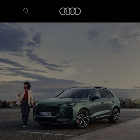
Q3 SUV
Audi
Dizains un specifikācijas
Rezervēt testa braucienu
Izvēlēties dīleri