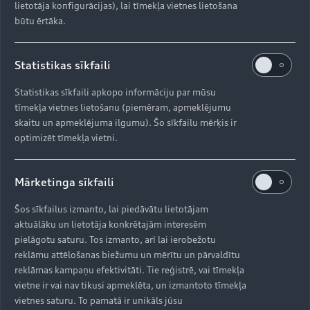
lietotāja konfigurācijas), lai tīmekļa vietnes lietošana
būtu ērtāka.
Statistikas sīkfaili
Statistikas sīkfaili apkopo informāciju par mūsu
tīmekļa vietnes lietošanu (piemēram, apmeklējumu
skaitu un apmeklējuma ilgumu). Šo sīkfailu mērķis ir
optimizēt tīmekļa vietni.
Mārketinga sīkfaili
Šos sīkfailus izmanto, lai piedāvātu lietotājam
aktuālāku un lietotāja konkrētajām interesēm
pielāgotu saturu. Tos izmanto, arī lai ierobežotu
reklāmu attēlošanas biežumu un mērītu un pārvaldītu
reklāmas kampaņu efektivitāti. Tie reģistrē, vai tīmekļa
vietne ir vai nav tikusi apmeklēta, un izmantoto tīmekļa
vietnes saturu. To pamatā ir unikāls jūsu