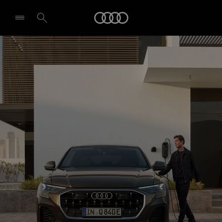
Q8 SUV e-hybrid
Audi
Dizains un specifikācijas
Izvēlēties dīleri