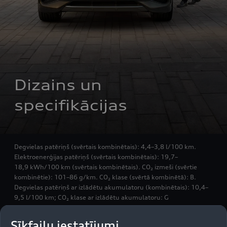
Dizains un 
specifikācijas
Degvielas patēriņš (svērtais kombinētais): 4,4–3,8 l/100 km.
Elektroenerģijas patēriņš (svērtais kombinētais): 19,7–
18,9 kWh/100 km (svērtais kombinētais). CO₂ izmeši (svērtie
kombinētie): 101–86 g/km. CO₂ klase (svērtā kombinētā): B.
Degvielas patēriņš ar izlādētu akumulatoru (kombinētais): 10,4–
9,5 l/100 km; CO₂ klase ar izlādētu akumulatoru: G
Sīkfailu iestatījumi