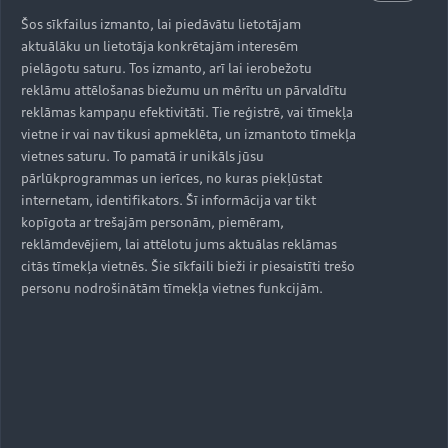
Šos sīkfailus izmanto, lai piedāvātu lietotājam
aktuālāku un lietotāja konkrētajām interesēm
pielāgotu saturu. Tos izmanto, arī lai ierobežotu
reklāmu attēlošanas biežumu un mērītu un pārvaldītu
reklāmas kampaņu efektivitāti. Tie reģistrē, vai tīmekļa
vietne ir vai nav tikusi apmeklēta, un izmantoto tīmekļa
vietnes saturu. To pamatā ir unikāls jūsu
pārlūkprogrammas un ierīces, no kuras piekļūstat
internetam, identifikators. Šī informācija var tikt
kopīgota ar trešajām personām, piemēram,
reklāmdevējiem, lai attēlotu jums aktuālas reklāmas
citās tīmekļa vietnēs. Šie sīkfaili bieži ir piesaistīti trešo
personu nodrošinātām tīmekļa vietnes funkcijām.