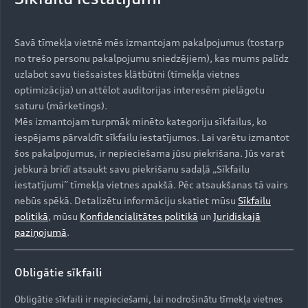
Elegances un spēka
Savā tīmekļa vietnē mēs izmantojam pakalpojumus (tostarp
apvienojums.
no trešo personu pakalpojumu sniedzējiem), kas mums palīdz
uzlabot savu tiešsaistes klātbūtni (tīmekļa vietnes
Audi Q8 SUV e-hybrid apvieno kupejas eleganto
optimizācija) un attēlot auditorijas interesēm pielāgotu
dizainu un apvidus auto raksturīgo komfortu.
saturu (mārketings).
Sportiska āriene un mājīgs salons.
Mēs izmantojam turpmāk minēto kategoriju sīkfailus, ko
iespējams pārvaldīt sīkfailu iestatījumos. Lai varētu izmantot
šos pakalpojumus, ir nepieciešama jūsu piekrišana. Jūs varat
jebkurā brīdī atsaukt savu piekrišanu sadaļā „Sīkfailu
iestatījumi” tīmekļa vietnes apakšā. Pēc atsaukšanas tā vairs
nebūs spēkā. Detalizētu informāciju skatiet mūsu
Sīkfailu
politikā
, mūsu
Konfidencialitātes politikā
un
Juridiskajā
paziņojumā
.
Obligātie sīkfaili
Obligātie sīkfaili ir nepieciešami, lai nodrošinātu tīmekļa vietnes