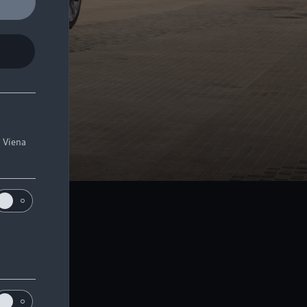
. Viena
ājīgs salons.