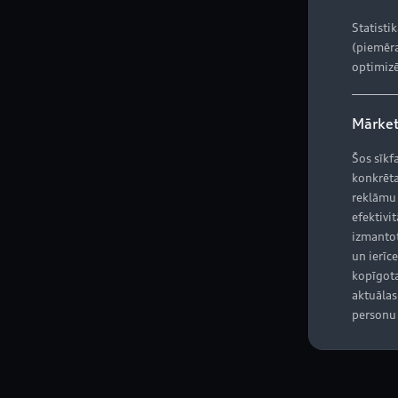
Statisti
(piemēra
optimizē
Mārket
Šos sīkf
konkrēta
reklāmu
efektivit
izmantot
un ierīce
kopīgota
aktuālas 
personu 