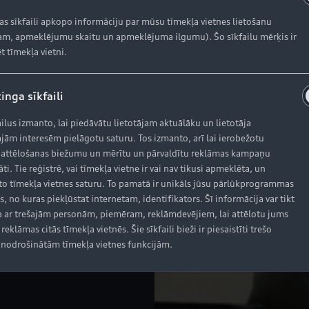
kas sīkfaili apkopo informāciju par mūsu tīmekļa vietnes lietošanu
m, apmeklējumu skaitu un apmeklējuma ilgumu). Šo sīkfailu mērķis ir
t tīmekļa vietni.
inga sīkfaili
ailus izmanto, lai piedāvātu lietotājam aktuālāku un lietotāja
jām interesēm pielāgotu saturu. Tos izmanto, arī lai ierobežotu
 attēlošanas biežumu un mērītu un pārvaldītu reklāmas kampaņu
āti. Tie reģistrē, vai tīmekļa vietne ir vai nav tikusi apmeklēta, un
o tīmekļa vietnes saturu. To pamatā ir unikāls jūsu pārlūkprogrammas
s, no kuras piekļūstat internetam, identifikators. Šī informācija var tikt
 ar trešajām personām, piemēram, reklāmdevējiem, lai attēlotu jums
reklāmas citās tīmekļa vietnēs. Šie sīkfaili bieži ir piesaistīti trešo
nodrošinātām tīmekļa vietnes funkcijām.