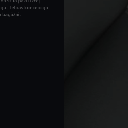
ā stila paku izceļ
ju. Telpas koncepcija
n bagāžai.