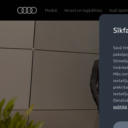
Q8 SUV
Audi
Modeļi
Atrast un iegādāties
Audi īpaš
Dizains un specifikācijas
Sīkf
Savā tī
pakalpo
(tīmekļa
(mārket
Mēs izm
iestatī
piekriša
iestatī
Detaliz
politikā