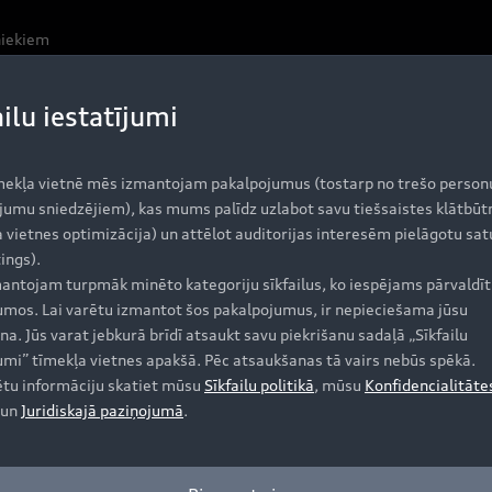
niekiem
ailu iestatījumi
mekļa vietnē mēs izmantojam pakalpojumus (tostarp no trešo person
jumu sniedzējiem), kas mums palīdz uzlabot savu tiešsaistes klātbūt
 vietnes optimizācija) un attēlot auditorijas interesēm pielāgotu sat
ings).
antojam turpmāk minēto kategoriju sīkfailus, ko iespējams pārvaldīt 
jumos. Lai varētu izmantot šos pakalpojumus, ir nepieciešama jūsu
na. Jūs varat jebkurā brīdī atsaukt savu piekrišanu sadaļā „Sīkfailu
jumi” tīmekļa vietnes apakšā. Pēc atsaukšanas tā vairs nebūs spēkā.
ētu informāciju skatiet mūsu
Sīkfailu politikā
, mūsu
Konfidencialitāte
un
Juridiskajā paziņojumā
.