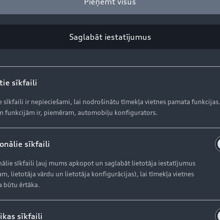
Pieņemt visus
Saglabāt iestatījumus
ie sīkfaili
kācijas
e sīkfaili ir nepieciešami, lai nodrošinātu tīmekļa vietnes pamata funkcijas
 funkcijām ir, piemēram, automobiļu konfigurators.
nālie sīkfaili
ālie sīkfaili ļauj mums apkopot un saglabāt lietotāja iestatījumus
m, lietotāja vārdu un lietotāja konfigurācijas), lai tīmekļa vietnes
vienojums.
a būtu ērtāka.
apvidus auto raksturīgo komfortu. Sportiska āriene un m
ikas sīkfaili