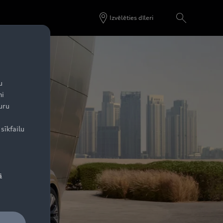
Izvēlēties dīleri
u
ni
uru
sīkfailu
s