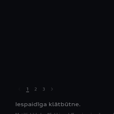
1
2
3
Iespaidīga klātbūtne.