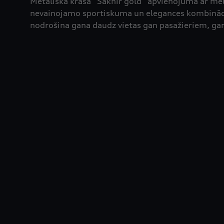
Metāliskā krāsa “Sakhir gold” apvienojumā ar meln
nevainojamo sportiskuma un elegances kombināci
nodrošina gana daudz vietas gan pasažieriem, ga