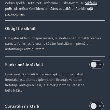
nebūs spēkā. Detalizētu informāciju skatiet mūsu
Sīkfailu
politikā
, mūsu
Konfidencialitātes politikā
un
Juridiskajā
paziņojumā
.
Obligātie sīkfaili
Obligātie sīkfaili ir nepieciešami, lai nodrošinātu tīmekļa vietnes
pamata funkcijas. Viena no šādām funkcijām ir, piemēram,
automobiļu konfigurators.
Funkcionālie sīkfaili
Funkcionālie sīkfaili ļauj mums apkopot un saglabāt
lietotāja iestatījumus (piemēram, lietotāja vārdu un
lietotāja konfigurācijas), lai tīmekļa vietnes lietošana
būtu ērtāka.
Statistikas sīkfaili