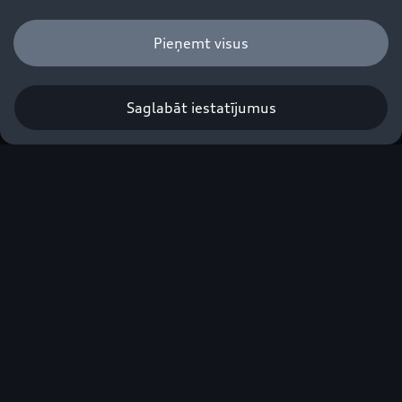
Pieņemt visus
Q8 SUV e-hybrid
Saglabāt iestatījumus
Atklāt