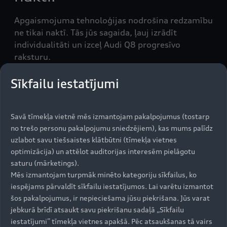
Apgaismojuma tehnoloģijas nodrošina redzamību
ne tikai naktī. Tās jūs sagaida, ļauj izrādīt
individualitāti un izceļ Audi Q8 progresīvo
raksturu.
Sīkfailu iestatījumi
Savā tīmekļa vietnē mēs izmantojam pakalpojumus (tostarp
no trešo personu pakalpojumu sniedzējiem), kas mums palīdz
uzlabot savu tiešsaistes klātbūtni (tīmekļa vietnes
optimizācija) un attēlot auditorijas interesēm pielāgotu
saturu (mārketings).
Mēs izmantojam turpmāk minēto kategoriju sīkfailus, ko
iespējams pārvaldīt sīkfailu iestatījumos. Lai varētu izmantot
šos pakalpojumus, ir nepieciešama jūsu piekrišana. Jūs varat
jebkurā brīdī atsaukt savu piekrišanu sadaļā „Sīkfailu
iestatījumi” tīmekļa vietnes apakšā. Pēc atsaukšanas tā vairs