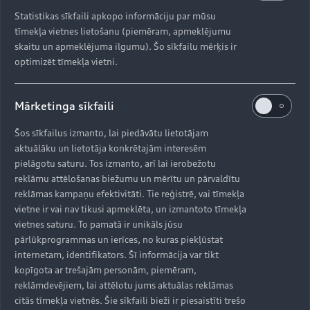
Statistikas sīkfaili apkopo informāciju par mūsu
tīmekļa vietnes lietošanu (piemēram, apmeklējumu
skaitu un apmeklējuma ilgumu). Šo sīkfailu mērķis ir
optimizēt tīmekļa vietni.
Mārketinga sīkfaili
Šos sīkfailus izmanto, lai piedāvātu lietotājam
aktuālāku un lietotāja konkrētajām interesēm
pielāgotu saturu. Tos izmanto, arī lai ierobežotu
reklāmu attēlošanas biežumu un mērītu un pārvaldītu
reklāmas kampaņu efektivitāti. Tie reģistrē, vai tīmekļa
vietne ir vai nav tikusi apmeklēta, un izmantoto tīmekļa
vietnes saturu. To pamatā ir unikāls jūsu
pārlūkprogrammas un ierīces, no kuras piekļūstat
internetam, identifikators. Šī informācija var tikt
kopīgota ar trešajām personām, piemēram,
reklāmdevējiem, lai attēlotu jums aktuālas reklāmas
citās tīmekļa vietnēs. Šie sīkfaili bieži ir piesaistīti trešo