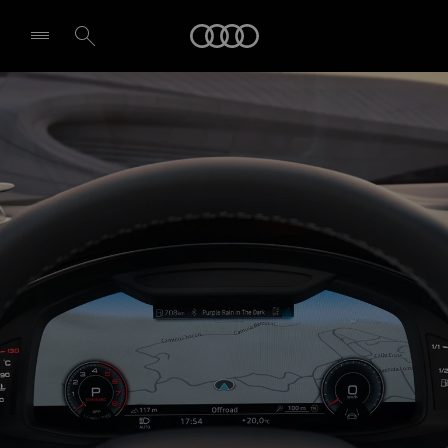
Q8 SUV
Audi
Tehnoloģijas un digitalizācija
Izvēlēties dīleri